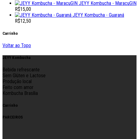
JEYY Kombucha - MaracuGIN
R$
15,00
JEYY Kombucha - Guaraná
R$
12,50
Carrinho
Voltar ao Topo
JEYY Kombucha
Bebida refrescante
Sem Glúten e Lactose
Produção local
Feito com amor
Kombucha Brasília
Carrinho
PARCEIROS