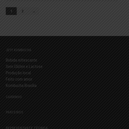
1
2
→
JEYY KOMBUCHA
Bebida refrescante
Sem Glúten e Lactose
Produção local
Feito com amor
Kombucha Brasília
CARRINHO
PARCEIROS
REPRESENTANTE TÉCNICA