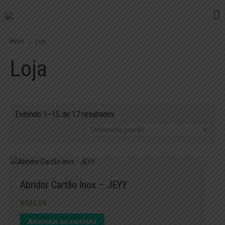
Feito com Amor
JEYY Kombucha
Início
/
Loja
Loja
O QUE É KOMBUCHA
HISTÓRIA
FAQ
Exibindo 1–15 de 17 resultados
LOJA
ONDE ENCONTRAR
CONTATO
PEDIDOS
BLOG
Abridor Cartão Inox – JEYY
R$
20,00
Adicionar ao carrinho