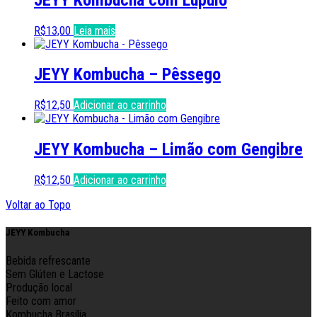
R$
13,00
Leia mais
JEYY Kombucha – Pêssego
R$
12,50
Adicionar ao carrinho
JEYY Kombucha – Limão com Gengibre
R$
12,50
Adicionar ao carrinho
Voltar ao Topo
JEYY Kombucha
Bebida refrescante
Sem Glúten e Lactose
Produção local
Feito com amor
Kombucha Brasília