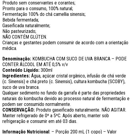
Produto sem conservantes e corantes;
Pronto para o consumo, 100% natural;
Fermentação 100% do chá camellia sinensis;
Bebida fermentada;
Gaseificada naturalmente;
Não pasteurizado;
NÃO CONTÉM GLÚTEN.
Crianças e gestantes podem consumir de acordo com a orientação
médica.
Denominação:
KOMBUCHA COM SUCO DE UVA BRANCA – PODE
CONTER ÁLCOOL EM ATÉ 0,5% v/v
Conteúdo Líquido:
300ml
Ingredientes:
Água, açúcar cristal orgânico, infusão de chá verde
(c. Sinensis) e chá preto (c. Sinensis), cultura kombucha (SCOBY),
suco de uva branca.
Qualquer sedimento no fundo da garrafa é parte das propriedades
naturais do kombucha devido ao processo natural de fermentação e
podem ser consumido normalmente.
CONSERVAÇÃO:
Produto gaseificado naturalmente. NÃO AGITAR.
Manter refrigerado de 0º a 5ºC. Após aberto, manter sob
refrigeração e consumir em até 03 dias.
Informação Nutricional
: – Porção 200 mL (1 copo) – Valor