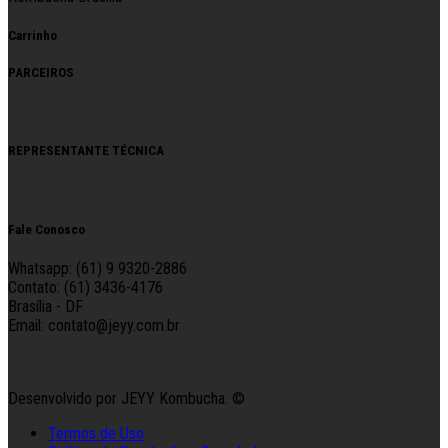
Carrinho
PARCEIROS
REPRESENTANTE TÉCNICA
Fale Conosco
Whatsapp: (61) 9 9320-2886
Contato: (61) 3436-4176
Brasília - DF
Email: contato@jeyy.com.br
Desenvolvido por JEYY Kombucha. ©
Termos de Uso