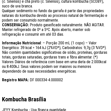
(c. Sinensis) e chá preto (c. Sinensis), cultura kombucha (SCOBY),
suco de uva branca.
Qualquer sedimento no fundo da garrafa é parte das propriedades
naturais do kombucha devido ao processo natural de fermentação e
podem ser consumido normalmente.
CONSERVAÇÃO:
Produto gaseificado naturalmente. NÃO AGITAR.
Manter refrigerado de 0º a 5ºC. Após aberto, manter sob
refrigeração e consumir em até 03 dias.
Informação Nutricional
: – Porção 200 mL (1 copo) – Valor
Energético: 39 kcal = 164 kJ (2%VD*); Carboidratos: 9,7g (3 %VD*).
Não contém quantidades significativas de sódio, proteínas, gorduras
totais, gorduras saturadas, gorduras trans e fibra alimentar. (*)
Valores Diários de referência com base em uma dieta de 2.000kcal
ou 8.400kJ. Seus valores podem ser maiores ou menores
dependendo de suas necessidades energéticas.
Registro MAPA:
DF 000334-4.000002
Kombucha Brasília
JEYY Kombucha - Uva Branca quantidade