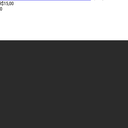
R$
15,00
50