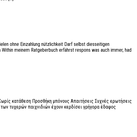
elen ohne Einzahlung nützlichkeit Darf selbst diesseitigen
zen Within meinem Ratgeberbuch erfährst respons was auch immer, had
ο Χωρίς κατάθεση Προσθήκη μπόνους Απαιτήσεις Συχνές ερωτήσεις
 των τυχερών παιχνιδιών έχουν κερδίσει γρήγορα έδαφος