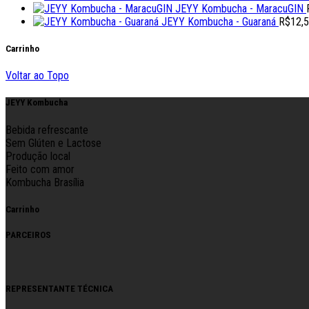
JEYY Kombucha - MaracuGIN
JEYY Kombucha - Guaraná
R$
12,
Carrinho
Voltar ao Topo
JEYY Kombucha
Bebida refrescante
Sem Glúten e Lactose
Produção local
Feito com amor
Kombucha Brasília
Carrinho
PARCEIROS
REPRESENTANTE TÉCNICA