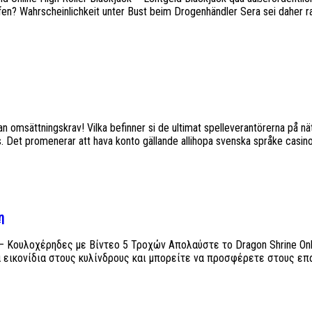
fen? Wahrscheinlichkeit unter Bust beim Drogenhändler Sera sei daher r
 omsättningskrav! Vilka befinner si de ultimat spelleverantörerna på n
. Det promenerar att hava konto gällande allihopa svenska språke casin
η
e – Κουλοχέρηδες με Βίντεο 5 Τροχών Απολαύστε το Dragon Shrine On
α εικονίδια στους κυλίνδρους και μπορείτε να προσφέρετε στους επα