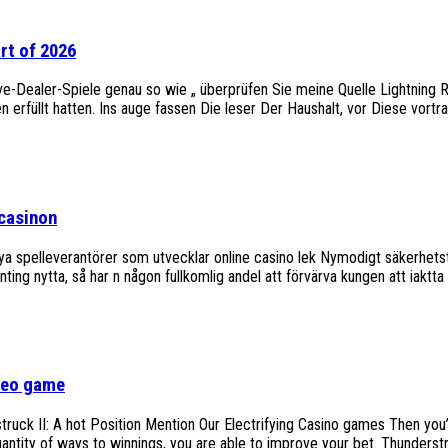
rt of 2026
-Dealer-Spiele genau so wie „ überprüfen Sie meine Quelle Lightning Ro
 erfüllt hatten. Ins auge fassen Die leser Der Haushalt, vor Diese vort
 casinon
ya spelleverantörer som utvecklar online casino lek Nymodigt säkerhet
ing nytta, så har n någon fullkomlig andel att förvärva kungen att iaktta
ideo game
truck II: A hot Position Mention Our Electrifying Casino games Then you’
uantity of ways to winnings, you are able to improve your bet. Thunderst