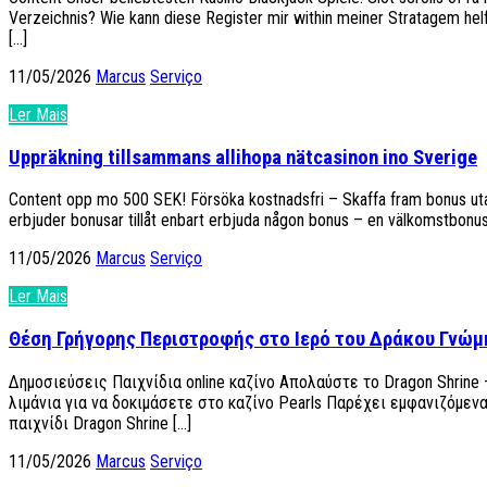
Verzeichnis? Wie kann diese Register mir within meiner Stratagem hel
[…]
11/05/2026
Marcus
Serviço
Ler Mais
Uppräkning tillsammans allihopa nätcasinon ino Sverige
Content opp mo 500 SEK! Försöka kostnadsfri – Skaffa fram bonus utan
erbjuder bonusar tillåt enbart erbjuda någon bonus – en välkomstbonus
11/05/2026
Marcus
Serviço
Ler Mais
Θέση Γρήγορης Περιστροφής στο Ιερό του Δράκου Γνώμ
Δημοσιεύσεις Παιχνίδια online καζίνο Απολαύστε το Dragon Shrin
λιμάνια για να δοκιμάσετε στο καζίνο Pearls Παρέχει εμφανιζόμεν
παιχνίδι Dragon Shrine […]
11/05/2026
Marcus
Serviço