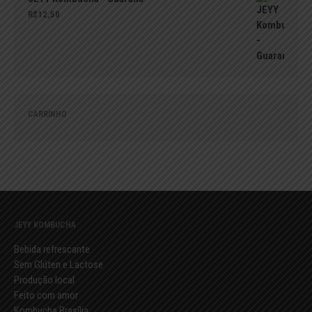
R$
12,50
CARRINHO
JEYY KOMBUCHA
Bebida refrescante
Sem Glúten e Lactose
Produção local
Feito com amor
Kombucha Brasília