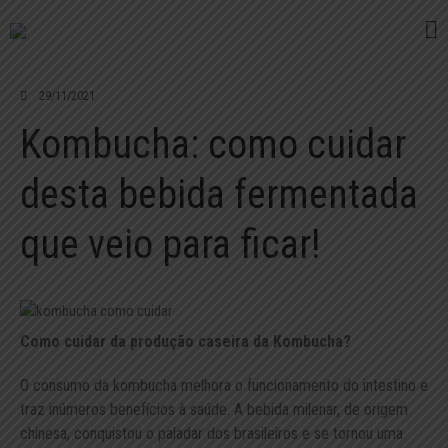
Feito com Amor
JEYY Kombucha
29/11/2021
Kombucha: como cuidar
O QUE É KOMBUCHA
HISTÓRIA
desta bebida fermentada
FAQ
que veio para ficar!
LOJA
ONDE ENCONTRAR
CONTATO
PEDIDOS
Como cuidar da produção caseira da Kombucha?
BLOG
O consumo da kombucha melhora o funcionamento do intestino e
traz inúmeros benefícios à saúde. A bebida milenar, de origem
chinesa, conquistou o paladar dos brasileiros e se tornou uma