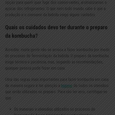
opção para quem quer fugir dos conservantes, aromatizantes e
açúcar dos refrigerantes. O que nem todo mundo sabe é que a
produção e o consumo da bebida exige alguns cuidados.
Quais os cuidados devo ter durante o preparo
da kombucha?
Acredite: muita gente não se arrisca a fazer kombucha por medo
do processo de fermentação da bebida. O preparo da kombucha
exige técnica e paciência, mas, seguindo as recomendações,
qualquer pessoa pode fazer em casa.
Uma das regras mais importantes para fazer kombucha em casa
de maneira segura é ter atenção a
higiene
de todos os utensílios
que serão utilizados no preparo. Para não ter erro, certifique-se
que:
Os materiais e utensílios utilizados no processo de