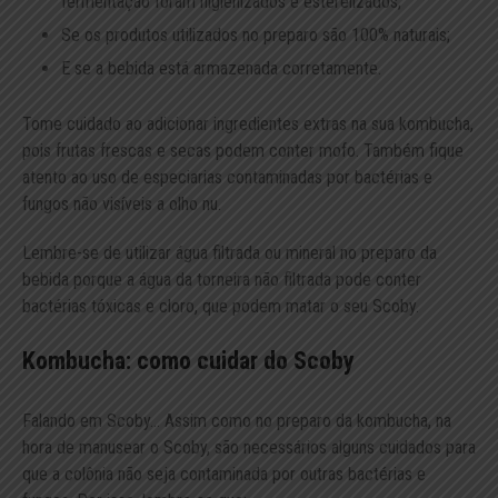
fermentação foram higienizados e esterelizados;
Se os produtos utilizados no preparo são 100% naturais;
E se a bebida está armazenada corretamente.
Tome cuidado ao adicionar ingredientes extras na sua kombucha,
pois frutas frescas e secas podem conter mofo. Também fique
atento ao uso de especiarias contaminadas por bactérias e
fungos não visíveis a olho nu.
Lembre-se de utilizar água filtrada ou mineral no preparo da
bebida porque a água da torneira não filtrada pode conter
bactérias tóxicas e cloro, que podem matar o seu Scoby.
Kombucha: como cuidar do Scoby
Falando em Scoby… Assim como no preparo da kombucha, na
hora de manusear o Scoby, são necessários alguns cuidados para
que a colônia não seja contaminada por outras bactérias e