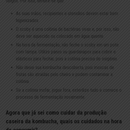
fungos. Por isso, lembre-se que:
As suas mãos, recipientes e utensílios devem estar bem
higienizados.
O scoby é uma colônia de bactérias vivas e, por isso, não
deve ser aquecido ou colocado em água quente.
Na hora da fermentação, não feche o scoby em um pote
com tampa. Utilize panos ou guardanapos para cobrir e
elásticos para fechar, pois a colônia precisa de oxigênio.
Não deixe sua kombucha descoberta, pois moscas de
frutas são atraídas pelo cheiro e podem contaminar a
colônia.
Se a colônia mofar, jogue fora, esterilize tudo e comece o
processo de fermentação novamente.
Agora que já sei como cuidar da produção
caseira da kombucha, quais os cuidados na hora