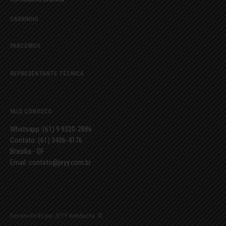
CARRINHO
PARCEIROS
REPRESENTANTE TÉCNICA
FALE CONOSCO
Whatsapp: (61) 9 9320-2886
Contato: (61) 3436-4176
Brasília - DF
Email: contato@jeyy.com.br
Desenvolvido por JEYY Kombucha. ©