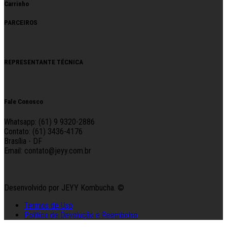
Carrinho
PARCEIROS
REPRESENTANTE TÉCNICA
Fale Conosco
Whatsapp: (61) 9 9320-2886
Contato: (61) 3436-4176
Brasília - DF
Email: contato@jeyy.com.br
Desenvolvido por JEYY Kombucha. ©
Termos de Uso
Política de Devolução e Reembolso