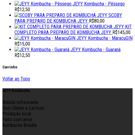
JEYY Kombucha - Pêssego
R$
12,50
SCOBY
PARA PREPARO DE KOMBUCHA JEYY
R$
80,00
KIT
COMPLETO PARA PREPARO DE KOMBUCHA JEYY
R$
145,00
JEYY Kombucha - MaracuGIN
R$
15,00
JEYY Kombucha - Guaraná
R$
12,50
Carrinho
Voltar ao Topo
JEYY Kombucha
Bebida refrescante
Sem Glúten e Lactose
Produção local
Feito com amor
Kombucha Brasília