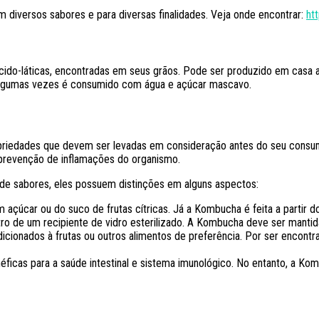
 diversos sabores e para diversas finalidades. Veja onde encontrar:
ht
s ácido-láticas, encontradas em seus grãos. Pode ser produzido em casa a
so algumas vezes é consumido com água e açúcar mascavo.
riedades que devem ser levadas em consideração antes do seu consumo
e prevenção de inflamações do organismo.
de sabores, eles possuem distinções em alguns aspectos:
 com açúcar ou do suco de frutas cítricas. Já a Kombucha é feita a partir
o de um recipiente de vidro esterilizado. A Kombucha deve ser mantida
onados à frutas ou outros alimentos de preferência. Por ser encontr
cas para a saúde intestinal e sistema imunológico. No entanto, a
Komb