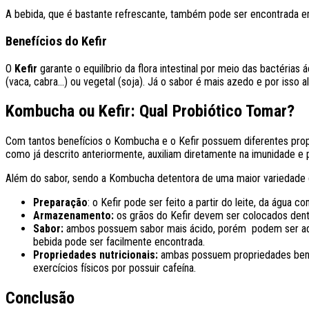
A bebida, que é bastante refrescante, também pode ser encontrada em
Benefícios do Kefir
O
Kefir
garante o equilíbrio da flora intestinal por meio das bactéria
(vaca, cabra…) ou vegetal (soja). Já o sabor é mais azedo e por is
Kombucha ou Kefir: Qual Probiótico Tomar?
Com tantos benefícios o Kombucha e o Kefir
possuem diferentes prop
como já descrito anteriormente, auxiliam diretamente na imunidade 
Além do sabor, sendo a Kombucha detentora de uma maior variedade 
Preparação
: o Kefir pode ser feito a partir do leite, da água
Armazenamento:
os grãos do Kefir devem ser colocados dentr
Sabor:
ambos possuem sabor mais ácido, porém podem ser adici
bebida pode ser facilmente encontrada.
Propriedades nutricionais:
ambas possuem propriedades benéfi
exercícios físicos por possuir cafeína.
Conclusão