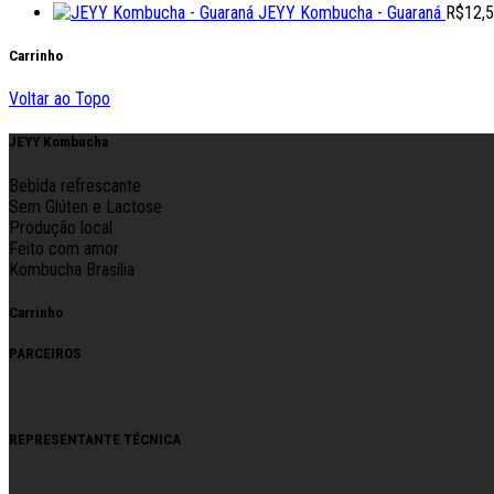
JEYY Kombucha - Guaraná
R$
12,
Carrinho
Voltar ao Topo
JEYY Kombucha
Bebida refrescante
Sem Glúten e Lactose
Produção local
Feito com amor
Kombucha Brasília
Carrinho
PARCEIROS
REPRESENTANTE TÉCNICA