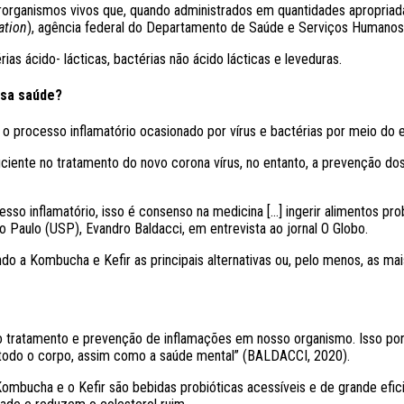
organismos vivos que, quando administrados em quantidades apropriad
ation
), agência federal do Departamento de Saúde e Serviços Humanos
as ácido- lácticas, bactérias não ácido lácticas e leveduras.
ossa saúde?
processo inflamatório ocasionado por vírus e bactérias por meio do equi
iciente no tratamento do novo corona vírus, no entanto, a prevenção do
cesso inflamatório, isso é consenso na medicina […] ingerir alimentos pr
o Paulo (USP), Evandro Baldacci, em entrevista ao jornal O Globo.
o a Kombucha e Kefir as principais alternativas ou, pelo menos, as mai
 no tratamento e prevenção de inflamações em nosso organismo. Isso po
 todo o corpo, assim como a saúde mental” (BALDACCI, 2020).
 Kombucha e o Kefir são bebidas probióticas acessíveis e de grande e