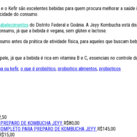
 o Kefir são excelentes bebidas para quem procura melhorar a saúde in
ticidade do consumo.
tabelecimentos
do Distrito Federal e Goiânia. A Jeyy Kombucha está dis
consumo, já que a bebida é vegana, sem glúten e lactose.
umo antes da prática de atividade física, para aqueles que buscam bebi
e, já que a bebida é rica em vitamina B e C, essenciais no controle d
 ou kefir
,
o que é probiótico
,
probiotico alimentos
,
probioticos
2,50
 PREPARO DE KOMBUCHA JEYY
R$
80,00
 COMPLETO PARA PREPARO DE KOMBUCHA JEYY
R$
145,00
R$
15,00