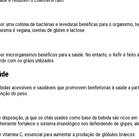
idade e reduzem o colesterol ruim.
por uma colônia de bactérias e leveduras benéficas para o organismo,
esma é vegana, isentas de glúten e lactose.
r microrganismos benéficos para a saúde. No entanto, o Kefir é feito
rdo com os grãos utilizados.
aúde
idas acessíveis e saudáveis que promovem benfeitorias à saúde a partir 
enção do peso.
disposição, já que os chás usados como base da bebida são ricos em c
ntemente fortalece o sistema imunológico nos defendendo de gripes, a
tamina C, essencial para aumentar a produção de glóbulos brancos.