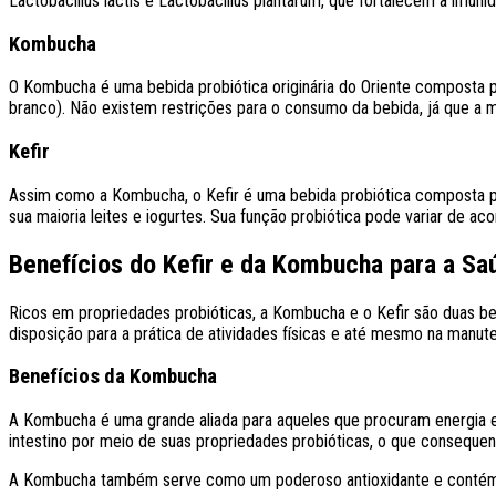
Lactobacillus lactis e Lactobacillus plantarum, que fortalecem a imun
Kombucha
O Kombucha é uma bebida probiótica originária do Oriente composta 
branco). Não existem restrições para o consumo da bebida, já que a m
Kefir
Assim como a Kombucha, o Kefir é uma bebida probiótica composta po
sua maioria leites e iogurtes. Sua função probiótica
pode variar de aco
Benefícios do Kefir e da Kombucha para a S
Ricos em propriedades probióticas, a Kombucha e o Kefir são duas beb
disposição para a prática de atividades físicas e até mesmo na manut
Benefícios da Kombucha
A Kombucha é uma grande aliada para aqueles que procuram energia e 
intestino por meio de suas propriedades probióticas, o que conseque
A Kombucha também serve como um poderoso antioxidante e contém vi