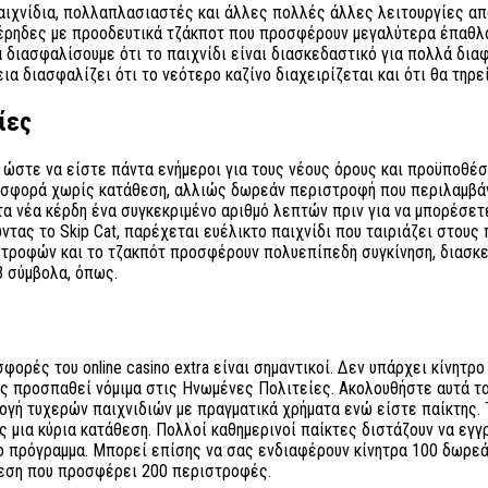
ιχνίδια, πολλαπλασιαστές και άλλες πολλές άλλες λειτουργίες απο
χέρηδες με προοδευτικά τζάκποτ που προσφέρουν μεγαλύτερα έπαθλα
 διασφαλίσουμε ότι το παιχνίδι είναι διασκεδαστικό για πολλά δια
εια διασφαλίζει ότι το νεότερο καζίνο διαχειρίζεται και ότι θα τηρ
ίες
 ώστε να είστε πάντα ενήμεροι για τους νέους όρους και προϋποθέσ
ροσφορά χωρίς κατάθεση, αλλιώς δωρεάν περιστροφή που περιλαμβάνε
 νέα κέρδη ένα συγκεκριμένο αριθμό λεπτών πριν για να μπορέσετε 
τας το Skip Cat, παρέχεται ευέλικτο παιχνίδι που ταιριάζει στου
οφών και το τζακπότ προσφέρουν πολυεπίπεδη συγκίνηση, διασκεδασ
3 σύμβολα, όπως.
σφορές του online casino extra είναι σημαντικοί. Δεν υπάρχει κίνη
ς προσπαθεί νόμιμα στις Ηνωμένες Πολιτείες. Ακολουθήστε αυτά τα
μογή τυχερών παιχνιδιών με πραγματικά χρήματα ενώ είστε παίκτης.
μια κύρια κατάθεση. Πολλοί καθημερινοί παίκτες διστάζουν να εγγρα
λο πρόγραμμα. Μπορεί επίσης να σας ενδιαφέρουν κίνητρα 100 δωρ
εση που προσφέρει 200 ​​περιστροφές.