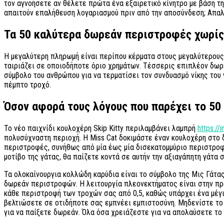
τον αγνοήσετε αν θέλετε πρώτα ένα εξαιρετικό κίνητρο με βάση τ
απαιτούν επαλήθευση λογαριασμού πριν από την αποσύνδεση; Απαλλ
Τα 50 καλύτερα δωρεάν περιστροφές χωρί
Η μεγαλύτερη πληρωμή είναι περίπου κέρματα στους μεγαλύτερους τ
ταιριάζει σε οποιοδήποτε όριο χρημάτων. Τέσσερις επιπλέον δωρ
σύμβολο του ανθρώπου για να τερματίσει τον συνδυασμό νίκης του ν
πέμπτο τροχό.
Όσον αφορά τους λόγους που παρέχει το 50 F
Το νέο παιχνίδι κουλοχέρη Skip Kitty περιλαμβάνει λαμπρή
https://
πολυσύχναστη περιοχή. Η Miss Cat δοκιμάστε έναν κουλοχέρη στο δ
περιστροφές, συνήθως από μία έως μία δισεκατομμύριο περιστροφέ
μοτίβο της γάτας, θα παίζετε κοντά σε αυτήν την αξιαγάπητη γάτα 
Τα ολοκαίνουργια κολλώδη καρύδια είναι το σύμβολο της Μις Γάτα
δωρεάν περιστροφών. Η λειτουργία πλεονεκτήματος είναι στην πρ
κάθε περιστροφή των τροχών σας από 0,5, καθώς υπάρχει ένα μέγι
βελτιώσετε σε οτιδήποτε σας εμπνέει εμπιστοσύνη. Μηδενίστε το 
για να παίξετε δωρεάν. Όλα όσα χρειάζεστε για να απολαύσετε το