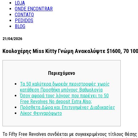
LOJA
ONDE ENCONTRAR
CONTATO
PEDIDOS
BLOG
21/04/2026
Κουλοχέρης Miss Kitty Γνώμη Ανακαλύψτε $1600, 70 100
Περιεχόμενο
Τα 50 καλύτερα δωρεάν περιστροφές χωρίς
κατάθεση Προσθήκη μπόνους Βαθμολογία
Όσον αφορά τους λόγους που παρέχει το 50
Free Revolves No deposit Extra Also;
Πρόσθετα Δώρα και Επιτυχημένες Διαδικασίες
Λύκος Φεγγαρόφωτο
Το Fifty Free Revolves συνδέεται με συγκεκριμένους τίτλους θέσης