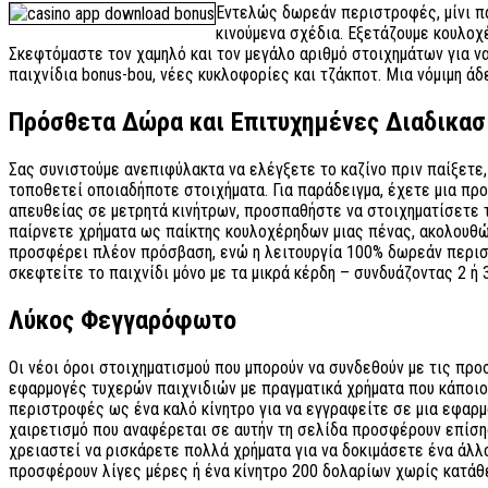
Εντελώς δωρεάν περιστροφές, μίνι πα
κινούμενα σχέδια. Εξετάζουμε κουλο
Σκεφτόμαστε τον χαμηλό και τον μεγάλο αριθμό στοιχημάτων για να
παιχνίδια bonus-bou, νέες κυκλοφορίες και τζάκποτ. Μια νόμιμη άδ
Πρόσθετα Δώρα και Επιτυχημένες Διαδικασ
Σας συνιστούμε ανεπιφύλακτα να ελέγξετε το καζίνο πριν παίξετε,
τοποθετεί οποιαδήποτε στοιχήματα. Για παράδειγμα, έχετε μια π
απευθείας σε μετρητά κινήτρων, προσπαθήστε να στοιχηματίσετε τα
παίρνετε χρήματα ως παίκτης κουλοχέρηδων μιας πένας, ακολουθών
προσφέρει πλέον πρόσβαση, ενώ η λειτουργία 100% δωρεάν περιστρ
σκεφτείτε το παιχνίδι μόνο με τα μικρά κέρδη – συνδυάζοντας 2 ή 
Λύκος Φεγγαρόφωτο
Οι νέοι όροι στοιχηματισμού που μπορούν να συνδεθούν με τις προ
εφαρμογές τυχερών παιχνιδιών με πραγματικά χρήματα που κάποιο
περιστροφές ως ένα καλό κίνητρο για να εγγραφείτε σε μια εφαρ
χαιρετισμό που αναφέρεται σε αυτήν τη σελίδα προσφέρουν επίσης 
χρειαστεί να ρισκάρετε πολλά χρήματα για να δοκιμάσετε ένα άλ
προσφέρουν λίγες μέρες ή ένα κίνητρο 200 δολαρίων χωρίς κατάθ