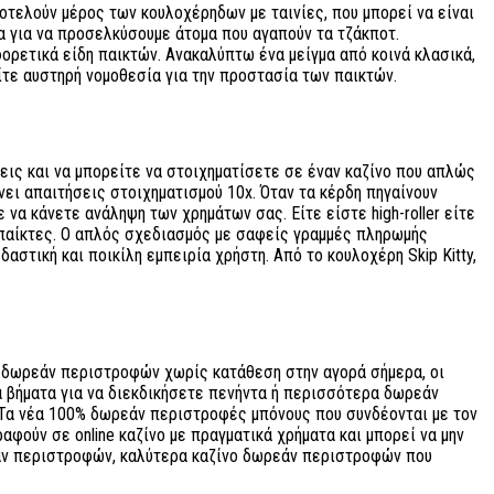
τελούν μέρος των κουλοχέρηδων με ταινίες, που μπορεί να είναι
 για να προσελκύσουμε άτομα που αγαπούν τα τζάκποτ.
φορετικά είδη παικτών. Ανακαλύπτω ένα μείγμα από κοινά κλασικά,
είτε αυστηρή νομοθεσία για την προστασία των παικτών.
εις και να μπορείτε να στοιχηματίσετε σε έναν καζίνο που απλώς
ι απαιτήσεις στοιχηματισμού 10x. Όταν τα κέρδη πηγαίνουν
να κάνετε ανάληψη των χρημάτων σας. Είτε είστε high-roller είτε
ς παίκτες. Ο απλός σχεδιασμός με σαφείς γραμμές πληρωμής
τική και ποικίλη εμπειρία χρήστη. Από το κουλοχέρη Skip Kitty,
τρο δωρεάν περιστροφών χωρίς κατάθεση στην αγορά σήμερα, οι
 βήματα για να διεκδικήσετε πενήντα ή περισσότερα δωρεάν
 Τα νέα 100% δωρεάν περιστροφές μπόνους που συνδέονται με τον
φούν σε online καζίνο με πραγματικά χρήματα και μπορεί να μην
εάν περιστροφών, καλύτερα καζίνο δωρεάν περιστροφών που