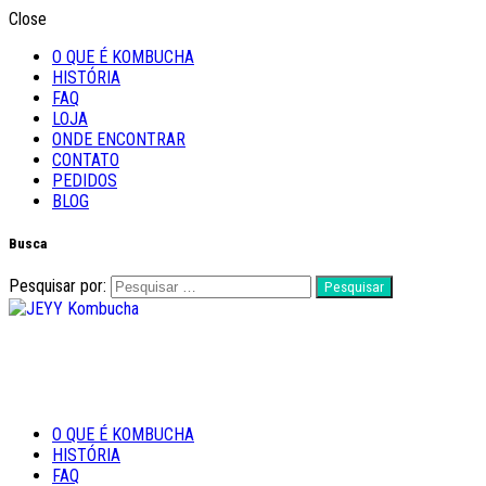
Close
O QUE É KOMBUCHA
HISTÓRIA
FAQ
LOJA
ONDE ENCONTRAR
CONTATO
PEDIDOS
BLOG
Busca
Pesquisar por:
Feito com Amor
O QUE É KOMBUCHA
JEYY Kombucha
HISTÓRIA
FAQ