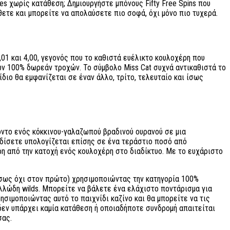
 χωρίς κατάθεση; Δημιουργήστε μπόνους Fifty Free Spins που
ετε και μπορείτε να απολαύσετε πιο σοφά, όχι μόνο πιο τυχερά.
01 και 4,00, γεγονός που το καθιστά ευέλικτο κουλοχέρη που
ν 100% δωρεάν τροχών. Το σύμβολο Miss Cat συχνά αντικαθιστά το
διο θα εμφανίζεται σε έναν άλλο, τρίτο, τελευταίο και ίσως
ντο ενός κόκκινου-γαλαζωπού βραδινού ουρανού σε μια
ερδίσετε υπολογίζεται επίσης σε ένα τεράστιο ποσό από
η από την κατοχή ενός κουλοχέρη στο διαδίκτυο. Με το ευχάριστο
ίσως όχι στον πρώτο) χρησιμοποιώντας την κατηγορία 100%
λώδη wilds. Μπορείτε να βάλετε ένα ελάχιστο ποντάρισμα για
σιμοποιώντας αυτό το παιχνίδι καζίνο και θα μπορείτε να τις
δεν υπάρχει καμία κατάθεση ή οποιαδήποτε συνδρομή απαιτείται
σας.