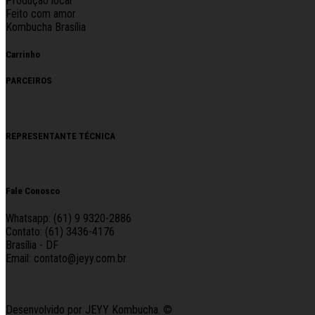
Produção local
Feito com amor
Kombucha Brasília
Carrinho
PARCEIROS
REPRESENTANTE TÉCNICA
Fale Conosco
Whatsapp: (61) 9 9320-2886
Contato: (61) 3436-4176
Brasília - DF
Email: contato@jeyy.com.br
Desenvolvido por JEYY Kombucha. ©