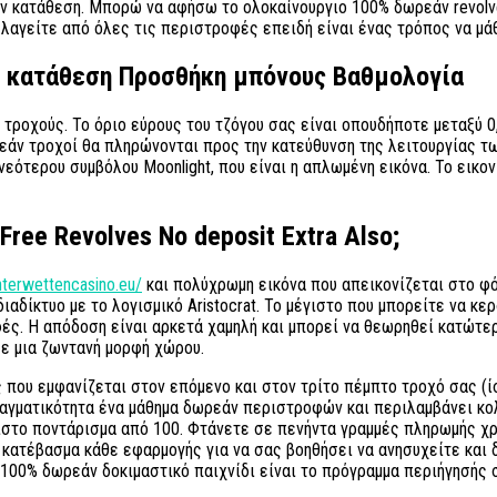
ην κατάθεση.
Μπορώ να αφήσω το ολοκαίνουργιο 100% δωρεάν revolves
αγείτε από όλες τις περιστροφές επειδή είναι ένας τρόπος να μάθ
ς κατάθεση Προσθήκη μπόνους Βαθμολογία
ροχούς. Το όριο εύρους του τζόγου σας είναι οπουδήποτε μεταξύ 0,
εάν τροχοί θα πληρώνονται προς την κατεύθυνση της λειτουργίας τω
εότερου συμβόλου Moonlight, που είναι η απλωμένη εικόνα. Το εικονί
ree Revolves No deposit Extra Also;
interwettencasino.eu/
και πολύχρωμη εικόνα που απεικονίζεται στο φό
ιαδίκτυο με το λογισμικό Aristocrat. Το μέγιστο που μπορείτε να κ
ς. Η απόδοση είναι αρκετά χαμηλή και μπορεί να θεωρηθεί κατώτερ
σε μια ζωντανή μορφή χώρου.
ς που εμφανίζεται στον επόμενο και στον τρίτο πέμπτο τροχό σας (
αγματικότητα ένα μάθημα δωρεάν περιστροφών και περιλαμβάνει κολ
στο ποντάρισμα από 100. Φτάνετε σε πενήντα γραμμές πληρωμής χρη
κατέβασμα κάθε εφαρμογής για να σας βοηθήσει να ανησυχείτε και 
 100% δωρεάν δοκιμαστικό παιχνίδι είναι το πρόγραμμα περιήγησής 