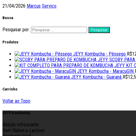
21/04/2026
Marcus
Serviço
Busca
Pesquisar por:
Produtos
JEYY Kombucha - Pêssego
R$
1
SCOBY PARA
KIT
JEYY Kombucha - MaracuGIN
JEYY Kombucha - Guaraná
R$
12,
Carrinho
Voltar ao Topo
JEYY Kombucha
Bebida refrescante
Sem Glúten e Lactose