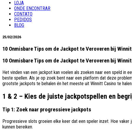
LOJA
ONDE ENCONTRAR
CONTATO
PEDIDOS
BLOG
25/02/2026
10 Onmisbare Tips om de Jackpot te Veroveren bij Winnit
10 Onmisbare Tips om de Jackpot te Veroveren bij Winnit
Het vinden van een jackpot kan voelen als zoeken naar een speld in e
beste spellen. Als je op zoek bent naar een platform dat deze proble
grootste jackpots te behalen én het meeste uit Winnitt Casino te halen
1 & 2 – Kies de juiste jackpotspellen en begr
Tip 1: Zoek naar progressieve jackpots
Progressieve slots groeien elke keer dat een speler inzet. Hoe vaker je
kunnen bereiken.