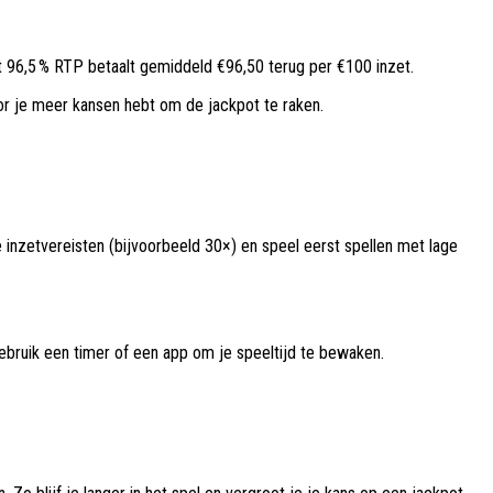
t 96,5 % RTP betaalt gemiddeld €96,50 terug per €100 inzet.
or je meer kansen hebt om de jackpot te raken.
 inzetvereisten (bijvoorbeeld 30×) en speel eerst spellen met lage
Gebruik een timer of een app om je speeltijd te bewaken.