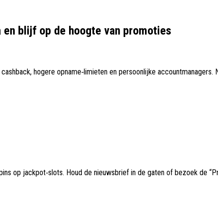
 en blijf op de hoogte van promoties
e cashback, hogere opname‑limieten en persoonlijke accountmanagers. N
pins op jackpot‑slots. Houd de nieuwsbrief in de gaten of bezoek de “Pr