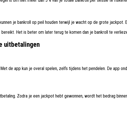
el is om niet meer dan 5 % van je totale bankroll per sessie te riskeren.
 kunnen je bankroll op peil houden terwijl je wacht op de grote jackpot.
 bereikt. Het is beter om later terug te komen dan je bankroll te verliez
e uitbetalingen
. Met de app kun je overal spelen, zelfs tijdens het pendelen. De app o
betaling. Zodra je een jackpot hebt gewonnen, wordt het bedrag binnen 24