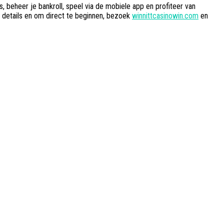
, beheer je bankroll, speel via de mobiele app en profiteer van
r details en om direct te beginnen, bezoek
winnittcasinowin.com
en