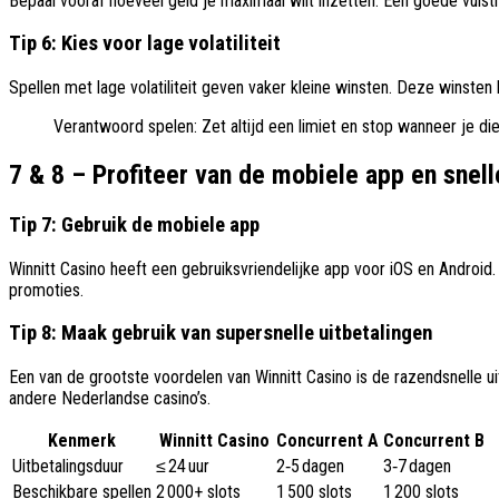
Bepaal vooraf hoeveel geld je maximaal wilt inzetten. Een goede vuistreg
Tip 6: Kies voor lage volatiliteit
Spellen met lage volatiliteit geven vaker kleine winsten. Deze winsten
Verantwoord spelen: Zet altijd een limiet en stop wanneer je die
7 & 8 – Profiteer van de mobiele app en snell
Tip 7: Gebruik de mobiele app
Winnitt Casino heeft een gebruiksvriendelijke app voor iOS en Android
promoties.
Tip 8: Maak gebruik van supersnelle uitbetalingen
Een van de grootste voordelen van Winnitt Casino is de razendsnelle uit
andere Nederlandse casino’s.
Kenmerk
Winnitt Casino
Concurrent A
Concurrent B
Uitbetalingsduur
≤ 24 uur
2‑5 dagen
3‑7 dagen
Beschikbare spellen
2 000+ slots
1 500 slots
1 200 slots