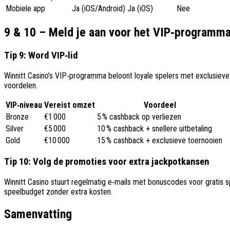
Mobiele app
Ja (iOS/Android)
Ja (iOS)
Nee
9 & 10 – Meld je aan voor het VIP‑programma
Tip 9: Word VIP‑lid
Winnitt Casino’s VIP‑programma beloont loyale spelers met exclusiev
voordelen.
VIP‑niveau
Vereist omzet
Voordeel
Bronze
€1 000
5 % cashback op verliezen
Silver
€5 000
10 % cashback + snellere uitbetaling
Gold
€10 000
15 % cashback + exclusieve toernooien
Tip 10: Volg de promoties voor extra jackpotkansen
Winnitt Casino stuurt regelmatig e‑mails met bonuscodes voor gratis s
speelbudget zonder extra kosten.
Samenvatting