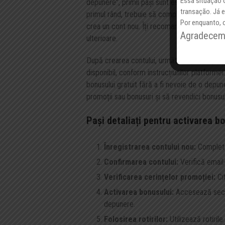
Essa situação 
depunere”, primii pași sunt esențiali pentru 
transação. Já e
primul rând, trebuie să completezi procesul 
Por enquanto, 
crea un cont nou. Îți recomandăm să verifici
Agradecem
ulterioare.
După crearea contului, următorul pas import
disponibil, conform instrucțiunilor platformei
bonusului gratuit fără a fi nevoie de o depun
promoții sau bonusuri și să revendici bonusul 
Pași detaliați pentru activarea b
Înregistrarea contului nou:
Complete
Confirmarea contului:
Verifică email-
Verificarea cerințelor promoției:
Cit
Activarea bonusului:
Accesează secțiu
depunere.
Folosirea rotirilor:
Utilizează rotirile