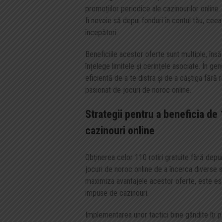
promoțiilor periodice ale cazinourilor online
fi nevoie să depui fonduri în contul tău, cee
începători.
Beneficiile acestor oferte sunt multiple, însă
înțelege limitele și cerințele asociate. În ge
eficientă de a te distra și de a câștiga fără ri
pasionat de jocuri de noroc online.
Strategii pentru a beneficia de 
cazinouri online
Obținerea celor 110 rotiri gratuite fără dep
jocuri de noroc online de a încerca diverse sl
maximiza avantajele acestor oferte, este esenț
impuse de cazinouri.
Implementarea unor tactici bine gândite îți p