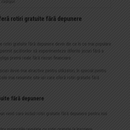
 câștiguri
eră rotiri gratuite fără depunere
de rotiri gratuite fără depunere devin din ce în ce mai populare
i permit jucătorilor să experimenteze diferite jocuri fără a
știga premii reale fără riscuri financiare.
ocuri devin mai atractive pentru utilizatori, în special pentru
ele mai renumite site-uri care oferă rotiri gratuite fără
tuite fără depunere
n venit care includ rotiri gratuite fără depunere pentru noii
 promoțiile regulate cu rotiri gratuite la înscriere.