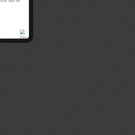
esse tipo de