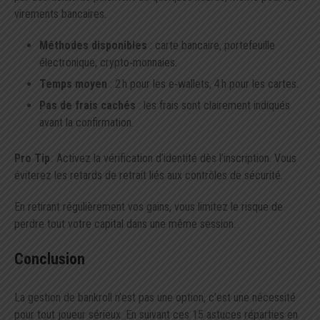
virements bancaires.
Méthodes disponibles
: carte bancaire, portefeuille
électronique, crypto‑monnaies.
Temps moyen
: 2 h pour les e‑wallets, 4 h pour les cartes.
Pas de frais cachés
: les frais sont clairement indiqués
avant la confirmation.
Pro Tip
: Activez la vérification d’identité dès l’inscription. Vous
éviterez les retards de retrait liés aux contrôles de sécurité.
En retirant régulièrement vos gains, vous limitez le risque de
perdre tout votre capital dans une même session.
Conclusion
La gestion de bankroll n’est pas une option, c’est une nécessité
pour tout joueur sérieux. En suivant ces 15 astuces réparties en