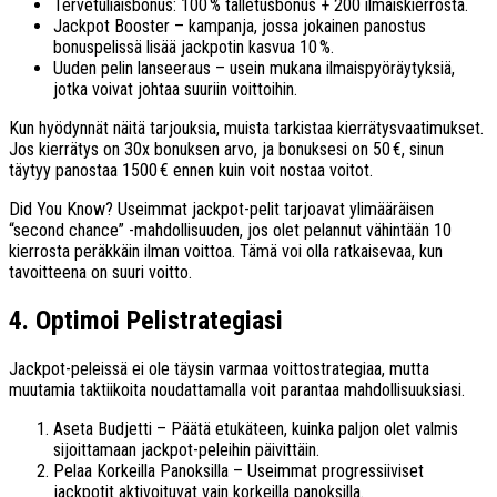
Tervetuliaisbonus: 100 % talletusbonus + 200 ilmaiskierrosta.
Jackpot Booster – kampanja, jossa jokainen panostus
bonuspelissä lisää jackpotin kasvua 10 %.
Uuden pelin lanseeraus – usein mukana ilmaispyöräytyksiä,
jotka voivat johtaa suuriin voittoihin.
Kun hyödynnät näitä tarjouksia, muista tarkistaa kierrätysvaatimukset.
Jos kierrätys on 30x bonuksen arvo, ja bonuksesi on 50 €, sinun
täytyy panostaa 1500 € ennen kuin voit nostaa voitot.
Did You Know? Useimmat jackpot-pelit tarjoavat ylimääräisen
“second chance” -mahdollisuuden, jos olet pelannut vähintään 10
kierrosta peräkkäin ilman voittoa. Tämä voi olla ratkaisevaa, kun
tavoitteena on suuri voitto.
4. Optimoi Pelistrategiasi
Jackpot-peleissä ei ole täysin varmaa voittostrategiaa, mutta
muutamia taktiikoita noudattamalla voit parantaa mahdollisuuksiasi.
Aseta Budjetti – Päätä etukäteen, kuinka paljon olet valmis
sijoittamaan jackpot-peleihin päivittäin.
Pelaa Korkeilla Panoksilla – Useimmat progressiiviset
jackpotit aktivoituvat vain korkeilla panoksilla.