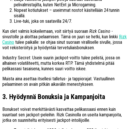
pelivalmistajilta, kuten NetEnt ja Microgaming.
Nopeat kotiutukset – useimmat nostot käsitellään 24 tunnin
sisällä.
Live‑tuki, joka on saatavilla 24/7.
Kun olet valmis kokeilemaan, voit siirtyä suoraan
Rizk Casino
-
sivustolle ja aloittaa pelaamisen. Tämä on juuri se hetki, kun linkki
Rizk
Casino
tulee paikalle: se ohjaa sinut suoraan viralliselle sivulle, jossa
voit rekisteröityä ja hyödyntää tervetuliaisbonuksen.
Industry Secret: Usein suurin jackpot-voitto tulee pelistä, jossa on
alhainen volatiliteetti, mutta korkea RTP. Tämä yhdistelmä pitää
pelikassasi tasaisena, kunnes suuri voitto iskee.
Muista aina asettaa itsellesi talletus- ja tappiorajat. Vastuullinen
pelaaminen on avain pitkän aikavälin menestykseen.
3. Hyödynnä Bonuksia ja Kampanjoita
Bonukset voivat merkittävästi kasvattaa pelikassaasi ennen kuin
suuntaat sen jackpot-peleihin. Rizk Casinolla on useita kampanjoita,
jotka on suunniteltu erityisesti jackpot-intoilijoille.