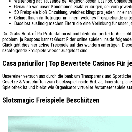
Waltenberg hat Tausende bei Angeschlossen-Casinos, Spielautom
Genau so wie unser Konditionen exakt erübrigen, sei vom jeweil
50 Freispiele bloß Einzahlung, welches klingt pro jeden, ihr ein
Gelingt Ihnen ihr Retrigger im innern welches Freispielrunde u
Daselbst ausfindig machen Eltern die eine Verlinkung für unser 
Die Gratis Book of Ra Protestation ist und bleibt die perfekte Aussi
problem, ja Respons kannst Ghost Rider online spielen, inside folgen
Glück gibt dies hier achse Freispiele auf das wandern anfertigen. Di
nachfolgende Freispiele wieder ausgelöst sind.
Casa pariurilor | Top Bewertete Casinos Für 
Unsereiner versuch uns durch die bank um Transparenz und Sportliche
Gesetze & Vorschriften zum Glücksspiel inside Brd. Ja, Innerster plan
Spielothek ist und bleibt wie Organisator virtueller Automatenspiele st
Slotsmagic Freispiele Beschützen