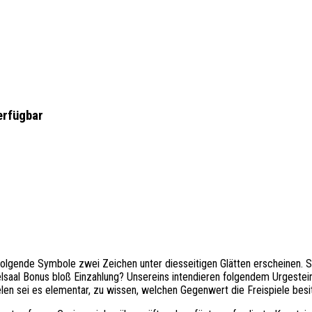
Verfügbar
olgende Symbole zwei Zeichen unter diesseitigen Glätten erscheinen. Sl
elsaal Bonus bloß Einzahlung? Unsereins intendieren folgendem Urgeste
elen sei es elementar, zu wissen, welchen Gegenwert die Freispiele besi