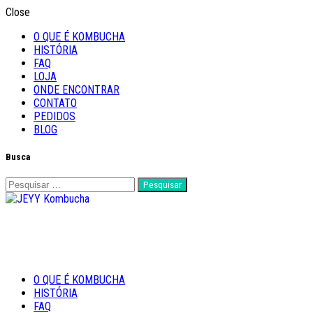
Close
O QUE É KOMBUCHA
HISTÓRIA
FAQ
LOJA
ONDE ENCONTRAR
CONTATO
PEDIDOS
BLOG
Busca
Pesquisar
por:
Feito com Amor
O QUE É KOMBUCHA
JEYY Kombucha
HISTÓRIA
FAQ