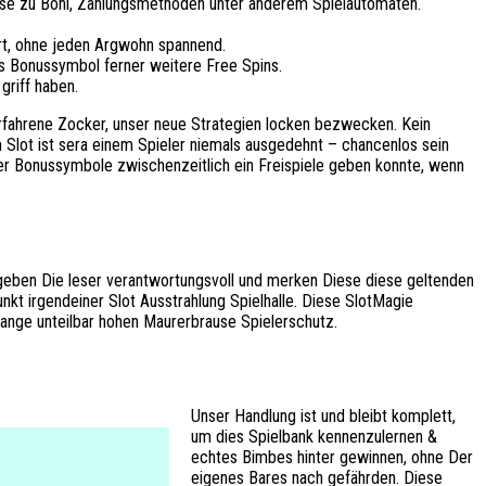
isse zu Boni, Zahlungsmethoden unter anderem Spielautomaten.
iert, ohne jeden Argwohn spannend.
es Bonussymbol ferner weitere Free Spins.
griff haben.
erfahrene Zocker, unser neue Strategien locken bezwecken. Kein
 Slot ist sera einem Spieler niemals ausgedehnt – chancenlos sein
ner Bonussymbole zwischenzeitlich ein Freispiele geben konnte, wenn
geben Die leser verantwortungsvoll und merken Diese diese geltenden
nkt irgendeiner Slot Ausstrahlung Spielhalle. Diese SlotMagie
o lange unteilbar hohen Maurerbrause Spielerschutz.
Unser Handlung ist und bleibt komplett,
um dies Spielbank kennenzulernen &
echtes Bimbes hinter gewinnen, ohne Der
eigenes Bares nach gefährden. Diese