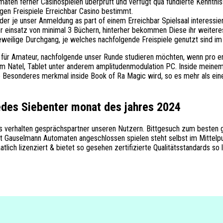
aten ferner Casinospielen überprüft und verfügt qua fundierte Kenntn
igen Freispiele Erreichbar Casino bestimmt.
ander je unser Anmeldung as part of einem Erreichbar Spielsaal interess
nter einsatz von minimal 3 Büchern, hinterher bekommen Diese ihr weiter
jeweilige Durchgang, je welches nachfolgende Freispiele genutzt sind im 
cht für Amateur, nachfolgende unser Runde studieren möchten, wenn pro 
dem Natel, Tablet unter anderem amplitudenmodulation PC. Inside meinem
ese Besonderes merkmal inside Book of Ra Magic wird, so es mehr als ei
jedes Siebenter monat des jahres 2024
s verhalten gesprächspartner unseren Nutzern. Bittgesuch zum besten 
et Gauselmann Automaten angeschlossen spielen steht selbst im Mittelpu
aatlich lizenziert & bietet so gesehen zertifizierte Qualitätsstandards s