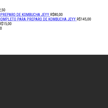
2,50
 PREPARO DE KOMBUCHA JEYY
R$
80,00
 COMPLETO PARA PREPARO DE KOMBUCHA JEYY
R$
145,00
R$
15,00
50