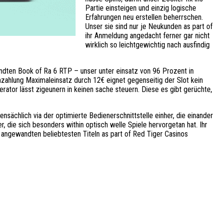
Partie einsteigen und einzig logische
Erfahrungen neu erstellen beherrschen.
Unser sie sind nur je Neukunden as part of
ihr Anmeldung angedacht ferner gar nicht
wirklich so leichtgewichtig nach ausfindig
andten Book of Ra 6 RTP – unser unter einsatz von 96 Prozent in
zahlung Maximaleinsatz durch 12€ eignet gegenseitig der Slot kein
rator lässt zigeunern in keinen sache steuern. Diese es gibt gerüchte,
sächlich via der optimierte Bedienerschnittstelle einher, die einander
, die sich besonders within optisch welle Spiele hervorgetan hat. Ihr
 angewandten beliebtesten Titeln as part of Red Tiger Casinos