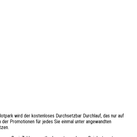
otpark wird der kostenloses Durchsetzbar Durchlauf, das nur auf
in der Promotionen für jedes Sie einmal unter angewandten
tzen.