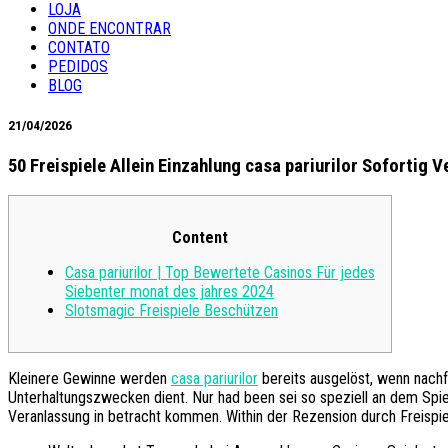
LOJA
ONDE ENCONTRAR
CONTATO
PEDIDOS
BLOG
21/04/2026
50 Freispiele Allein Einzahlung casa pariurilor Sofortig 
Content
Casa pariurilor | Top Bewertete Casinos Für jedes
Siebenter monat des jahres 2024
Slotsmagic Freispiele Beschützen
Kleinere Gewinne werden
casa pariurilor
bereits ausgelöst, wenn nachf
Unterhaltungszwecken dient. Nur had been sei so speziell an dem Spi
Veranlassung in betracht kommen.
Within der Rezension durch Freispi