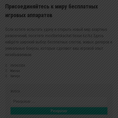
Присоединяйтесь к миру бесплатных
игровых аппаратов
Если хотите испытать удачу и открыть новый мир азартных
развлечений, посетите mostbetskachat.tissue.kz/kz.Здесь
найдёте широкий выбор бесплатных слотов, живых дилеров и
уникальные бонусы, которые сделают ваш игровой опыт
незабываемым.
09/04/2026
Marcus
Serviço
BUSCA