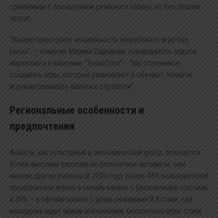
сравнимым с посещением реального казино, но без лишних
затрат.
“Казахстанцы ценят возможность попробовать игру без
риска”, – отметил Марина Садыкова, руководитель отдела
маркетинга в компании “ТехноСлот”.- “Мы стремимся
создавать игры, которые развлекают и обучают, помогая
игрокам развивать навыки и стратегии”.
Региональные особенности и
предпочтения
Алматы, как культурный и экономический центр, отличается
более высоким спросом на бесплатные автоматы, чем
многие другие регионы.В 2024 году более 45% пользователей
предпочитали играть в онлайн‑казино с бесплатными слотами,
а 30% – в офлайн‑казино с демо‑режимами.В Астане, где
молодёжь ищет новые впечатления, бесплатные игры стали