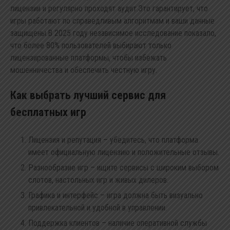
лицензии и регулярно проходят аудит.Это гарантирует, что
игры работают по справедливым алгоритмам и ваши данные
защищены.В 2025 году независимое исследование показало,
что более 80% пользователей выбирают только
лицензированные платформы, чтобы избежать
мошенничества и обеспечить честную игру.
Как выбрать лучший сервис для
бесплатных игр
Лицензия и репутация – убедитесь, что платформа
имеет официальную лицензию и положительные отзывы.
Разнообразие игр – ищите сервисы с широким выбором
слотов, настольных игр и живых дилеров.
Графика и интерфейс – игра должна быть визуально
привлекательной и удобной в управлении.
Поддержка клиентов – наличие оперативной службы