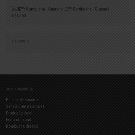
JEYY Kombucha - Guaraná
R$
12,50
CARRINHO
JEYY KOMBUCHA
Bebida refrescante
Sem Glúten e Lactose
Produção local
Feito com amor
Kombucha Brasília