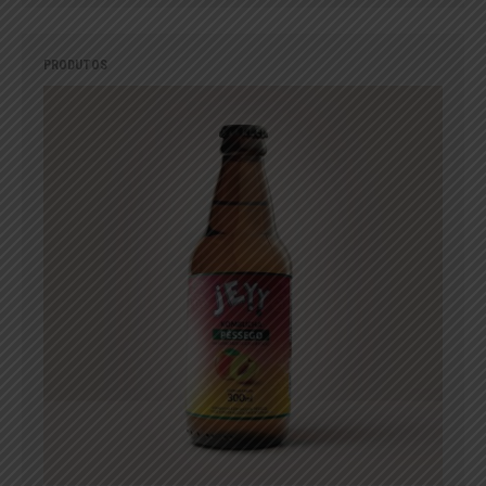
PRODUTOS