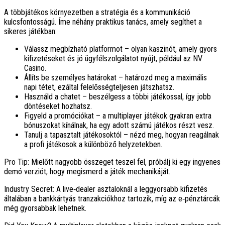
A többjátékos környezetben a stratégia és a kommunikáció
kulcsfontosságú. Íme néhány praktikus tanács, amely segíthet a
sikeres játékban:
Válassz megbízható platformot – olyan kaszinót, amely gyors
kifizetéseket és jó ügyfélszolgálatot nyújt, például az NV
Casino.
Állíts be személyes határokat – határozd meg a maximális
napi tétet, ezáltal felelősségteljesen játszhatsz.
Használd a chatet – beszélgess a többi játékossal, így jobb
döntéseket hozhatsz.
Figyeld a promóciókat – a multiplayer játékok gyakran extra
bónuszokat kínálnak, ha egy adott számú játékos részt vesz.
Tanulj a tapasztalt játékosoktól – nézd meg, hogyan reagálnak
a profi játékosok a különböző helyzetekben.
Pro Tip: Mielőtt nagyobb összeget teszel fel, próbálj ki egy ingyenes
demó verziót, hogy megismerd a játék mechanikáját.
Industry Secret: A live‑dealer asztaloknál a leggyorsabb kifizetés
általában a bankkártyás tranzakciókhoz tartozik, míg az e‑pénztárcák
még gyorsabbak lehetnek.