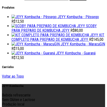
Produtos
JEYY Kombucha - Pêssego
R$
12,50
SCOBY
PARA PREPARO DE KOMBUCHA JEYY
R$
80,00
KIT
COMPLETO PARA PREPARO DE KOMBUCHA JEYY
R$
145,00
JEYY Kombucha - MaracuGIN
R$
15,00
JEYY Kombucha - Guaraná
R$
12,50
Carrinho
Voltar ao Topo
JEYY Kombucha
Bebida refrescante
Sem Glúten e Lactose
Produção local