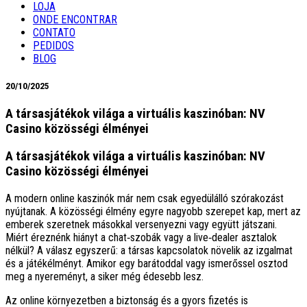
LOJA
ONDE ENCONTRAR
CONTATO
PEDIDOS
BLOG
20/10/2025
A társasjátékok világa a virtuális kaszinóban: NV
Casino közösségi élményei
A társasjátékok világa a virtuális kaszinóban: NV
Casino közösségi élményei
A modern online kaszinók már nem csak egyedülálló szórakozást
nyújtanak. A közösségi élmény egyre nagyobb szerepet kap, mert az
emberek szeretnek másokkal versenyezni vagy együtt játszani.
Miért éreznénk hiányt a chat‑szobák vagy a live‑dealer asztalok
nélkül? A válasz egyszerű: a társas kapcsolatok növelik az izgalmat
és a játékélményt. Amikor egy barátoddal vagy ismerőssel osztod
meg a nyereményt, a siker még édesebb lesz.
Az online környezetben a biztonság és a gyors fizetés is