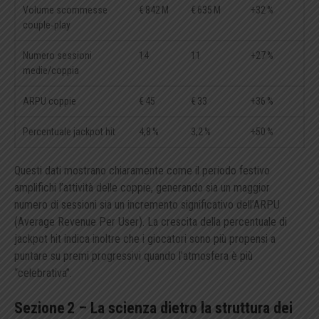
Volume scommesse
€ 842 M
€ 635 M
+32 %
couple‑play
Numero sessioni
14
11
+27 %
medie/coppia
ARPU coppie
€ 45
€ 33
+36 %
Percentuale jackpot hit
4,8 %
3,2 %
+50 %
Questi dati mostrano chiaramente come il periodo festivo
amplifichi l’attività delle coppie, generando sia un maggior
numero di sessioni sia un incremento significativo dell’ARPU
(Average Revenue Per User). La crescita della percentuale di
jackpot hit indica inoltre che i giocatori sono più propensi a
puntare su premi progressivi quando l’atmosfera è più
“celebrativa”.
Sezione 2 – La scienza dietro la struttura dei