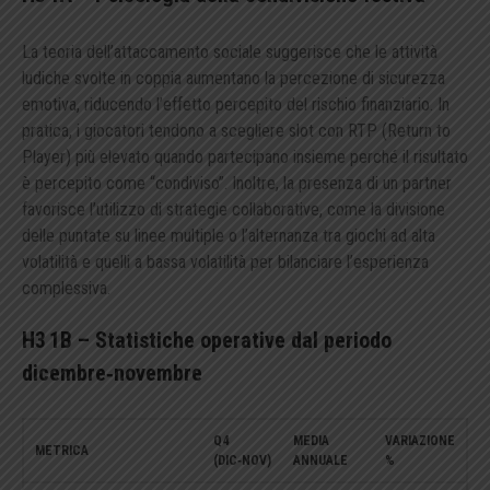
La teoria dell’attaccamento sociale suggerisce che le attività
ludiche svolte in coppia aumentano la percezione di sicurezza
emotiva, riducendo l’effetto percepito del rischio finanziario. In
pratica, i giocatori tendono a scegliere slot con RTP (Return to
Player) più elevato quando partecipano insieme perché il risultato
è percepito come “condiviso”. Inoltre, la presenza di un partner
favorisce l’utilizzo di strategie collaborative, come la divisione
delle puntate su linee multiple o l’alternanza tra giochi ad alta
volatilità e quelli a bassa volatilità per bilanciare l’esperienza
complessiva.
H3 1B – Statistiche operative dal periodo
dicembre‑novembre
Q4
MEDIA
VARIAZIONE
METRICA
(DIC‑NOV)
ANNUALE
%