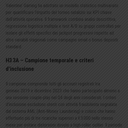
Valentine’ Gaming ha adottato un modello statistico multivariato
per quantificare l’impatto del torneo natalizio sui KPI chiave
dell’attività operativa. Il framework combina analisi descrittiva,
regressione logistica multipla e test A/B su gruppi controllati per
isolare gli effetti specifici dei jackpot progressivi rispetto ad
altre variabili stagionali come campagne email o bonus depositi
standard.
H3 3A – Campione temporale e criteri
d’inclusione
Il campione comprende tutti gli account registrati tra
gennaio 2019 e dicembre 2023 che hanno partecipato almeno a
una sessione couple‑play nel Q4 degli anni considerati. I criteri
d’inclusione escludono utenti con attività fraudolenta segnalata
dal sistema AML (Anti‑Money Laundering) e coloro che hanno
effettuato più di tre ricariche superiori a € 5 000 nello stesso
mese per evitare distorsioni dovute a high‑roller outlier. Il periodo