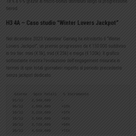
18 % a 9 % grazie ai micro‑bonus distribuiti lungo la progressione
tiered.
H3 4A – Caso studio “Winter Lovers Jackpot”
Nel dicembre 2023 Valentine’ Gaming ha introdotto il “Winter
Lovers Jackpot”, un premio progressivo da € 150 000 suddiviso
in tre tier: mini (€ 5k), mid (€ 25k) e mega (€ 120k). Il grafico
sottostante mostra l’evoluzione dell’engagement misurata in
termini di spin totali giornalieri rispetto al periodo precedente
senza jackpot dedicato:
Giorno   Spin Totali   % Incremento

01/12    2,340,000     —

05/12    2,890,000     +23%

10/12    3,210,000     +37%

15/12    3,560,000     +52%

20/12    3,720,000     +59%
