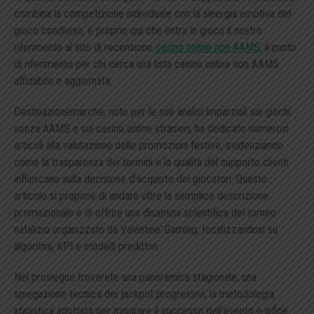
combina la competizione individuale con la sinergia emotiva del
gioco condiviso; è proprio qui che entra in gioco il nostro
riferimento al sito di recensione
casino online non AAMS
, il punto
di riferimento per chi cerca una lista casino online non AAMS
affidabile e aggiornata.
Destinazionemarche, noto per le sue analisi imparziali sui giochi
senza AAMS e sui casino online stranieri, ha dedicato numerosi
articoli alla valutazione delle promozioni festive, evidenziando
come la trasparenza dei termini e la qualità del supporto clienti
influiscano sulla decisione d’acquisto dei giocatori. Questo
articolo si propone di andare oltre la semplice descrizione
promozionale e di offrire una disamina scientifica del torneo
natalizio organizzato da Valentine’ Gaming, focalizzandosi su
algoritmi, KPI e modelli predittivi.
Nel prosieguo troverete una panoramica stagionale, una
spiegazione tecnica dei jackpot progressivi, la metodologia
statistica adottata per misurare il successo dell’evento e infine