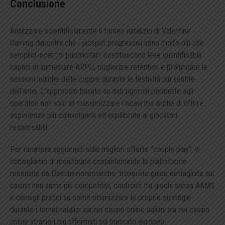
Conclusione
Analizzare scientificamente il torneo natalizio di Valentine’
Gaming dimostra che i jackpot progressivi sono molto più che
semplici incentivi pubblicitari: costituiscono leve quantificabili
capaci di aumentare ARPU, migliorare retention e prolungare le
sessioni ludiche delle coppie durante le festività più sentite
dell’anno. L’approccio basato su dati rigorosi permette agli
operatori non solo di massimizzare i ricavi ma anche di offrire
esperienze più coinvolgenti ed equilibrate ai giocatori
responsabili.
Per rimanere aggiornati sulle migliori offerte “couple play”, vi
consigliamo di monitorare costantemente le piattaforme
recensite da Destinazionemarche: troverete guide dettagliate sui
casino non aams più competitivi, confronti tra giochi senza AAMS
e consigli pratici su come ottimizzare le proprie strategie
durante i tornei natalizi sia nei casinò online italiani sia nei casino
online stranieri più affermati sul mercato europeo.