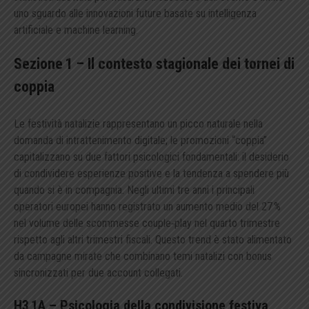
uno sguardo alle innovazioni future basate su intelligenza
artificiale e machine learning.
Sezione 1 – Il contesto stagionale dei tornei di
coppia
Le festività natalizie rappresentano un picco naturale nella
domanda di intrattenimento digitale; le promozioni “coppia”
capitalizzano su due fattori psicologici fondamentali: il desiderio
di condividere esperienze positive e la tendenza a spendere più
quando si è in compagnia. Negli ultimi tre anni i principali
operatori europei hanno registrato un aumento medio del 27 %
nel volume delle scommesse couple‑play nel quarto trimestre
rispetto agli altri trimestri fiscali. Questo trend è stato alimentato
da campagne mirate che combinano temi natalizi con bonus
sincronizzati per due account collegati.
H3 1A – Psicologia della condivisione festiva