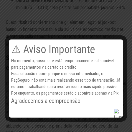
Durata media della sessione
– aumentata di circa 5
minuti (p = 0,018) nelle partite con probabilità jackpot > 4 %.
Questi risultati confermano che gli elementi legati al jackpot
hanno un impatto misurabile sia sul valore economico medio per
utente sia sulla capacità dell’operatore di mantenere attivi i
giocatori nel tempo post‑evento.
⚠️ Aviso Importante
Sezione 4 – Impatto reale dei jackpot sul
No momento, nosso site está temporariamente indisponível
comportamento delle coppie natalizie
para pagamentos via cartão de crédito.
Essa situação ocorre porque o nosso intermediador, o
PagSeguro, não está mais realizando esse tipo de transação. Já
L’analisi empirica descritta nella sezione precedente si traduce in
estamos trabalhando para resolver isso o mais rápido possível.
pattern comportamentali concreti osservabili durante le sessioni
Por enquanto, os pagamentos estão disponíveis apenas via Pix.
festive. Le coppie tendono ad aumentare la puntata media del
Agradecemos a compreensão
23 % quando percepiscono una possibilità concreta di vincere un
mega‑jackpot entro le prossime ore; allo stesso tempo la
frequenza degli spin aumenta del 15 %, mentre la probabilità di
abbandonare la sessione prima della fine del turno scende da