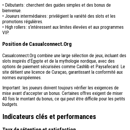
• Débutants : cherchent des guides simples et des bonus de
bienvenue.
• Joueurs intermédiaires : privilégient la variété des slots et les
promotions régulières.
• High rollers : s’intéressent aux limites élevées et aux programmes
VIP.
Position de Casualconnect.Org
Casualconnect.Org combine une large sélection de jeux, incluant des
slots inspirés d’Égypte et de la mythologie nordique, avec des
options de paiement sécurisées comme Cashlib et Paysafecard. Le
site détient une licence de Curaçao, garantissant la conformité aux
normes européennes.
Important : les joueurs doivent toujours vérifier les exigences de
mise avant d’accepter un bonus. Certaines offres exigent de miser
40 fois le montant du bonus, ce qui peut être difficile pour les petits
budgets.
Indicateurs clés et performances
Taux de rétention et satisfaction