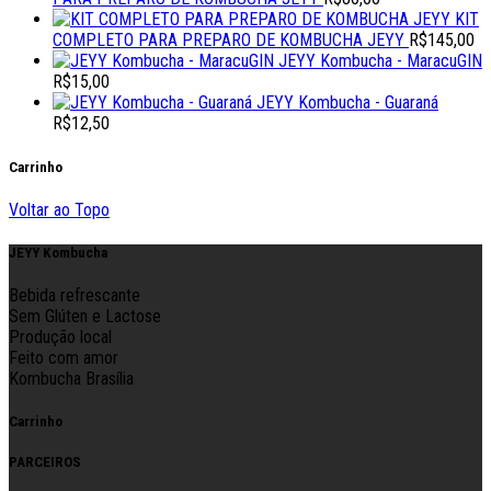
KIT
COMPLETO PARA PREPARO DE KOMBUCHA JEYY
R$
145,00
JEYY Kombucha - MaracuGIN
R$
15,00
JEYY Kombucha - Guaraná
R$
12,50
Carrinho
Voltar ao Topo
JEYY Kombucha
Bebida refrescante
Sem Glúten e Lactose
Produção local
Feito com amor
Kombucha Brasília
Carrinho
PARCEIROS