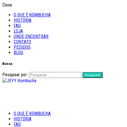
Close
O QUE É KOMBUCHA
HISTÓRIA
FAQ
LOJA
ONDE ENCONTRAR
CONTATO
PEDIDOS
BLOG
Busca
Pesquisar por:
Feito com Amor
O QUE É KOMBUCHA
JEYY Kombucha
HISTÓRIA
FAQ