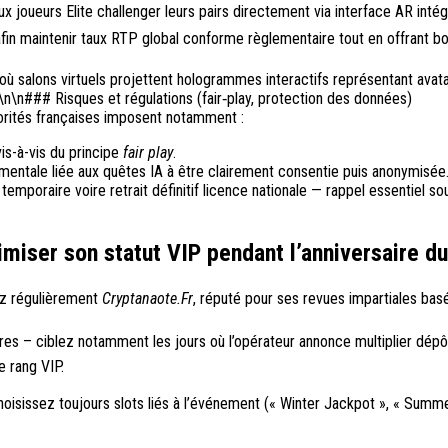
 joueurs Elite challenger leurs pairs directement via interface AR intég
fin maint​enir taux RTP global conforme règlementaire tout en offrant bo
 où salons virtuels projettent hologrammes interactifs représentant av
\n\n### Risques et régulations (fair‑play, protection des données)
torités françaises imposent notamment :
is-à-vis du principe
fair play
.
entale liée aux quêtes IA à être clairement consentie puis anonymisée
temporaire voire retrait définitif licence nationale — rappel essentiel 
imiser son statut VIP pendant l’anniversaire du
tez régulièrement
Cryptanaote.Fr
, réputé pour ses revues impartiales bas
ières – ciblez notamment les jours où l’opérateur annonce multiplier d
e rang VIP.
hoisissez toujours slots liés à l’événement (« Winter Jackpot », « Summ