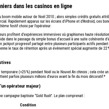
niers dans les casinos en ligne
 boom mobile autour de Noël 2010 ; alors simples crédits gratuits att
ercial. Rapidement apparus sur les écrans d’iPhone et d’Android, ces b
thème festif choisi par l’opérateur.
oueurs profitent d’expériences immersives où graphismes haute résolution
ide dans le passage du simple bonus d’accueil à une suite cohérente d
 jackpot progressif partagé entre plusieurs participants actifs pendant 
oyenne le taux de rétention après un événement spécial augmente de 22 
stives
r temporaire (+25 %) pendant Noël ou le Nouvel An chinois ; cela crée u
eint parfois plusieurs millions d’euros avant la fin du mois décoratif.*
’un opérateur majeur)
ne campagne baptisée “Gold Rush”. Le plan comprenait :
Condition