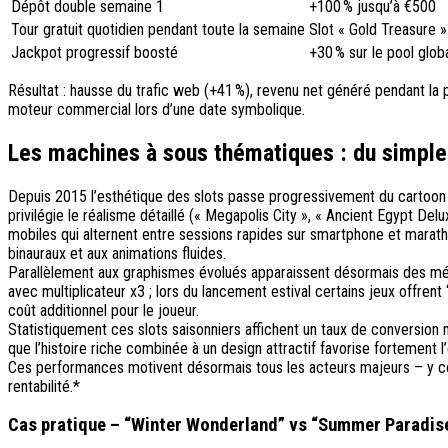
Dépôt double semaine 1
+100 % jusqu’à €500
Tour gratuit quotidien pendant toute la semaine
Slot « Gold Treasure »
Jackpot progressif boosté
+30 % sur le pool glob
Résultat : hausse du trafic web (+41 %), revenu net généré pendant la
moteur commercial lors d’une date symbolique.
Les machines à sous thématiques : du simple 
Depuis 2015 l’esthétique des slots passe progressivement du cartoon ca
privilégie le réalisme détaillé (« Megapolis City », « Ancient Egypt Del
mobiles qui alternent entre sessions rapides sur smartphone et marat
binauraux et aux animations fluides.
Parallèlement aux graphismes évolués apparaissent désormais des méca
avec multiplicateur x3 ; lors du lancement estival certains jeux offr
coût additionnel pour le joueur.
Statistiquement ces slots saisonniers affichent un taux de conversio
que l’histoire riche combinée à un design attractif favorise fortement 
Ces performances motivent désormais tous les acteurs majeurs – y 
rentabilité.*
Cas pratique – “Winter Wonderland” vs “Summer Paradise”