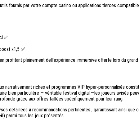
outils fournis par votre compte casino ou applications tierces compatib
-ci ✅
 boost x1,5 ✅
n profitant pleinement dell’expérience immersive offerte lors du grand
narrativement riches et programmes VIP hyper‑personnalisés constitue au
aire bien particulière — véritable festival digital —les joueurs avisés
profonde grâce aux offres taillées spécifiquement pour leur rang.
yses détaillées и recommandations pertinentes , garantissant ainsi que 
il
) parmi tous les jeux présentés.