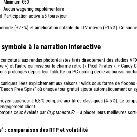
Minimum €50
Aucun wagering supplémentaire
al
Participation active ≥5 tours/jour
 période (+27 %) et amélioration notable du LTV moyen (+15 %). Ce succè
symbole à la narration interactive
ricatural aux rendus photoréalistes tirés directement des studios VFX h
uxe ») et l’autre qui mise sur le charme rétro (« Pixel Pirates », « Candy 
hons prolongés depuis leur tablette ou PC gaming dédié au bureau noctu
niques liées explicitement aux saisons : wilds sous forme de flocons g
ent “Beach Free Spins” où chaque tour gratuit ajoute automatiquement un
n moyen supérieur à 6,8 % comparé aux titres classiques (4‑5 %). Le te
l’engagement client.
compris ceux évalués par
Cryptanaote.Fr
– à placer leurs meilleures sorti
 : comparaison des RTP et volatilité