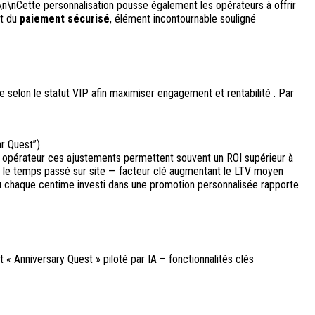
.\n\nCette personnalisation pousse également les opérateurs à offrir
ct du
paiement sécurisé
, élément incontournable souligné
 selon le statut VIP afin maximiser engagement et rentabilité . Par
r Quest”).
ue opérateur ces ajustements permettent souvent un ROI supérieur à
 le temps passé sur site — facteur clé augmentant le LTV moyen
ù chaque centime investi dans une promotion personnalisée rapporte
« Anniversary Quest » piloté par IA – fonctionnalités clés