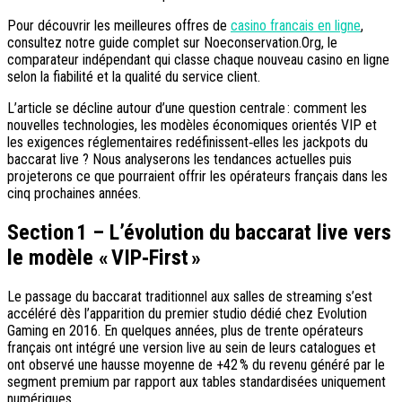
Pour découvrir les meilleures offres de
casino francais en ligne
,
consultez notre guide complet sur Noeconservation.Org, le
comparateur indépendant qui classe chaque nouveau casino en ligne
selon la fiabilité et la qualité du service client.
L’article se décline autour d’une question centrale : comment les
nouvelles technologies, les modèles économiques orientés VIP et
les exigences réglementaires redéfinissent‑elles les jackpots du
baccarat live ? Nous analyserons les tendances actuelles puis
projeterons ce que pourraient offrir les opérateurs français dans les
cinq prochaines années.
Section 1 – L’évolution du baccarat live vers
le modèle « VIP‑First »
Le passage du baccarat traditionnel aux salles de streaming s’est
accéléré dès l’apparition du premier studio dédié chez Evolution
Gaming en 2016. En quelques années, plus de trente opérateurs
français ont intégré une version live au sein de leurs catalogues et
ont observé une hausse moyenne de +42 % du revenu généré par le
segment premium par rapport aux tables standardisées uniquement
numériques.