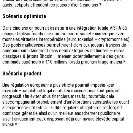
quels jackpots attendent les joueurs d’ici à cinq ans ?
Scénario optimiste
Dans cinq ans on pourrait assister à une intégration totale VR+IA où
chaque tableau fonctionne comme micro‑société numérique avec
monnaies virtuelles interopérables (euro tokenisé + cryptomonnaies).
Des pools multidevises permettraient alors aux joueurs français de
concourir simultanément dans deux catégories distinctes — euros
classiques & jetons Bitcoin — menant potentiellement à des gains
combinés supérieurs à €10 millions lorsdu prochain tirage majeur.*
Scénario prudent
Une régulation européenne plus stricte pourrait imposer ‑par
exemple –‑un plafond légal quotidien maximal pour tout jackpot
progressif afin éviter abus financiers massifs ; toutefois cela
s’accompagnerait probablement d’améliorations substantielles quant
à l’expérience utilisateur : audits réguliers obligatoires renforçant
confiance générale ainsi qu’un meilleur encadrement publicitaire
visant uniquement ceux disposant déjà dun niveau élevéde capital
investi.*