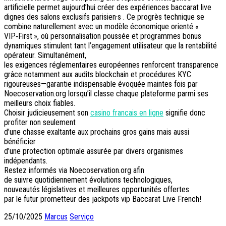
artificielle permet aujourd’hui créer des expériences baccarat live
dignes des salons exclusifs parisien·s . Ce progrès technique se
combine naturellement avec un modèle économique orienté «
VIP‑First », où personnalisation poussée et programmes bonus
dynamiques stimulent tant l’engagement utilisateur que la rentabilité
opérateur. Simultanément,
les exigences réglementaires européennes renforcent transparence
grâce notamment aux audits blockchain et procédures KYC
rigoureuses—garantie indispensable évoquée maintes fois par
Noecoservation.org lorsqu’il classe chaque plateforme parmi ses
meilleurs choix fiables.
Choisir judicieusement son
casino francais en ligne
signifie donc
profiter non seulement
d’une chasse exaltante aux prochains gros gains mais aussi
bénéficier
d’une protection optimale assurée par divers organismes
indépendants.
Restez informés via Noecoservation.org afin
de suivre quotidiennement évolutions technologiques,
nouveautés législatives et meilleures opportunités offertes
par le futur prometteur des jackpots vip Baccarat Live French!
25/10/2025
Marcus
Serviço