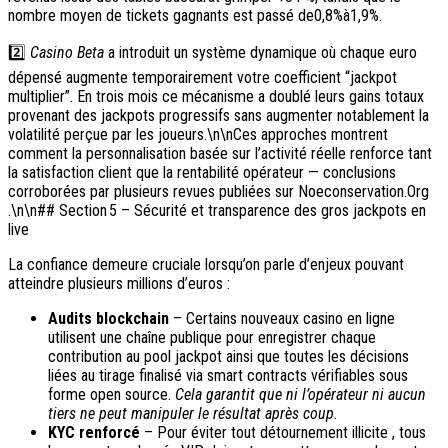
nombre moyen de tickets gagnants est passé de0,8%à1,9%.
2️⃣
Casino Beta
a introduit un système dynamique où chaque euro
dépensé augmente temporairement votre coefficient “jackpot
multiplier”. En trois mois ce mécanisme a doublé leurs gains totaux
provenant des jackpots progressifs sans augmenter notablement la
volatilité perçue par les joueurs.\n\nCes approches montrent
comment la personnalisation basée sur l’activité réelle renforce tant
la satisfaction client que la rentabilité opérateur — conclusions
corroborées par plusieurs revues publiées sur Noeconservation.Org
.\n\n## Section 5 – Sécurité et transparence des gros jackpots en
live
La confiance demeure cruciale lorsqu’on parle d’enjeux pouvant
atteindre plusieurs millions d’euros :
Audits blockchain
– Certains nouveaux casino en ligne
utilisent une chaîne publique pour enregistrer chaque
contribution au pool jackpot ainsi que toutes les décisions
liées au tirage finalisé via smart contracts vérifiables sous
forme open source.
Cela garantit que ni l’opérateur ni aucun
tiers ne peut manipuler le résultat après coup.
KYC renforcé
– Pour éviter tout détournement illicite , tous