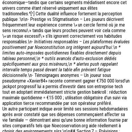
économique—tandis que certains segments médiatisent encore cet
univers comme étant réservé uniquement aux élites
traditionnelles.^[¹] Cette dualité influence fortement la perception
publique :\n\n- Prestige vs Stigmatisation – Les joueurs décrivent
fréquemment leur expérience comme \« un cercle fermé où je me
sens reconnu\ » tandis que leurs proches peuvent voir cela comme
\« un risque excessif\ » s’ils ignorent correctement vos habitudes
responsables.
\n- Initiatives responsables – Les plateformes évaluées
positivement par Noeconstitution.org intègrent aujourd’hui:\n *
limites auto‑imposées quotidiennes fixables directement depuis
tableau personnel,\n * outils avancés d’auto‑exclusion dédiés
spécifiquement aux gros miséreurs,\n * alertes push rappelant
intervalle temps passé devant la table afin prévient fatigue
décisionnelle.
\n- Témoignages anonymes – Un joueur sous
pseudonyme «Xavier84» raconte comment gagner €750 000 lorsd’un
jackpot progressif lui a permis d’investir dans son entreprise tech
tout en adoptant immédiatement stricte gestion bankroll : réduction
maximale quotidienne = €15 000 ; utilisation obligatoire d’un suivi via
application tierce recommandée par son opérateur préféré.
Un autre participant indique avoir limité ses sessions hebdomadaires
après avoir constaté que ses dépenses commençaient affecter sa
vie familiale — démontrant ainsi qu’une bonne information fournie par
sites comparatifs tels que Noecoservation.org aide réellement à
choisir ​des environnements sûrs.\n\n## Section 7 – Prévisions :