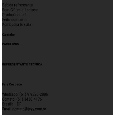
Bebida refrescante
Sem Glúten e Lactose
Produção local
Feito com amor
Kombucha Brasília
Carrinho
PARCEIROS
REPRESENTANTE TÉCNICA
Fale Conosco
Whatsapp: (61) 9 9320-2886
Contato: (61) 3436-4176
Brasília - DF
Email: contato@jeyy.com.br