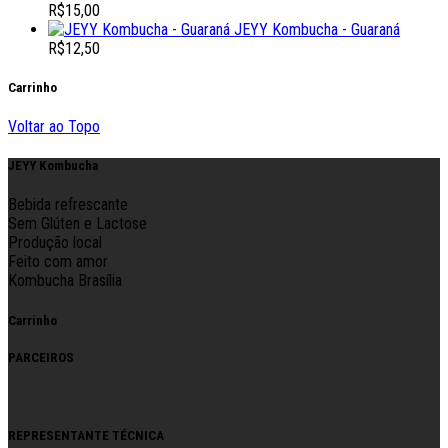
R$
15,00
JEYY Kombucha - Guaraná
R$
12,50
Carrinho
Voltar ao Topo
JEYY Kombucha
Bebida refrescante
Sem Glúten e Lactose
Produção local
Feito com amor
Kombucha Brasília
Carrinho
PARCEIROS
REPRESENTANTE TÉCNICA