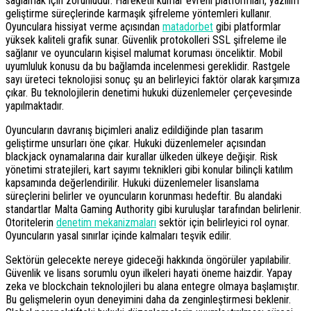
sağlamak için zorunludur. Hareketli kumar evreni platformları, yazılım
geliştirme süreçlerinde karmaşık şifreleme yöntemleri kullanır.
Oyunculara hissiyat verme açısından
matadorbet
gibi platformlar
yüksek kaliteli grafik sunar. Güvenlik protokolleri SSL şifreleme ile
sağlanır ve oyuncuların kişisel malumat koruması önceliktir. Mobil
uyumluluk konusu da bu bağlamda incelenmesi gereklidir. Rastgele
sayı üreteci teknolojisi sonuç şu an belirleyici faktör olarak karşımıza
çıkar. Bu teknolojilerin denetimi hukuki düzenlemeler çerçevesinde
yapılmaktadır.
Oyuncuların davranış biçimleri analiz edildiğinde plan tasarım
geliştirme unsurları öne çıkar. Hukuki düzenlemeler açısından
blackjack oynamalarına dair kurallar ülkeden ülkeye değişir. Risk
yönetimi stratejileri, kart sayımı teknikleri gibi konular bilinçli katılım
kapsamında değerlendirilir. Hukuki düzenlemeler lisanslama
süreçlerini belirler ve oyuncuların korunması hedeftir. Bu alandaki
standartlar Malta Gaming Authority gibi kuruluşlar tarafından belirlenir.
Otoritelerin
denetim mekanizmaları
sektör için belirleyici rol oynar.
Oyuncuların yasal sınırlar içinde kalmaları teşvik edilir.
Sektörün gelecekte nereye gideceği hakkında öngörüler yapılabilir.
Güvenlik ve lisans sorumlu oyun ilkeleri hayati öneme haizdir. Yapay
zeka ve blockchain teknolojileri bu alana entegre olmaya başlamıştır.
Bu gelişmelerin oyun deneyimini daha da zenginleştirmesi beklenir.