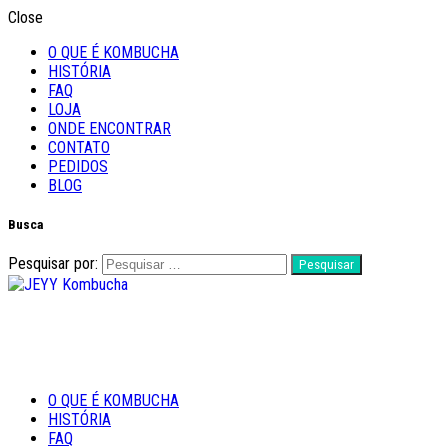
Close
O QUE É KOMBUCHA
HISTÓRIA
FAQ
LOJA
ONDE ENCONTRAR
CONTATO
PEDIDOS
BLOG
Busca
Pesquisar por:
Feito com Amor
O QUE É KOMBUCHA
JEYY Kombucha
HISTÓRIA
FAQ