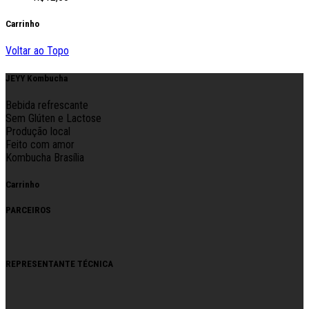
Carrinho
Voltar ao Topo
JEYY Kombucha
Bebida refrescante
Sem Glúten e Lactose
Produção local
Feito com amor
Kombucha Brasília
Carrinho
PARCEIROS
REPRESENTANTE TÉCNICA