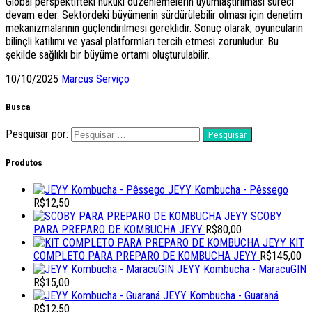
Global perspektifteki hukuki düzenlemelerin uyumlaştırılması süreci
devam eder. Sektördeki büyümenin sürdürülebilir olması için denetim
mekanizmalarının güçlendirilmesi gereklidir. Sonuç olarak, oyuncuların
bilinçli katılımı ve yasal platformları tercih etmesi zorunludur. Bu
şekilde sağlıklı bir büyüme ortamı oluşturulabilir.
10/10/2025
Marcus
Serviço
Busca
Pesquisar por:
Produtos
JEYY Kombucha - Pêssego
R$
12,50
SCOBY
PARA PREPARO DE KOMBUCHA JEYY
R$
80,00
KIT
COMPLETO PARA PREPARO DE KOMBUCHA JEYY
R$
145,00
JEYY Kombucha - MaracuGIN
R$
15,00
JEYY Kombucha - Guaraná
R$
12,50