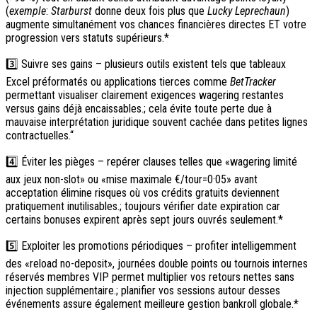
(
exemple
:
Starburst
donne deux fois plus que
Lucky Leprechaun
)
augmente simultanément vos chances financières directes ET votre
progression vers statuts supérieurs.*
3️⃣ Suivre ses gains – plusieurs outils existent tels que tableaux
Excel préformatés ou applications tierces comme
BetTracker
permettant visualiser clairement exigences wagering restantes
versus gains déjà encaissables.; cela évite toute perte due à
mauvaise interprétation juridique souvent cachée dans petites lignes
contractuelles.“
4️⃣ Éviter les pièges – repérer clauses telles que «wagering limité
aux jeux non-slot» ou «mise maximale €/tour=0·05» avant
acceptation élimine risques où vos crédits gratuits deviennent
pratiquement inutilisables.; toujours vérifier date expiration car
certains bonuses expirent après sept jours ouvrés seulement.*
5️⃣ Exploiter les promotions périodiques – profiter intelligemment
des «reload no-deposit», journées double points ou tournois internes
réservés membres VIP permet multiplier vos retours nettes sans
injection supplémentaire.; planifier vos sessions autour desses
événements assure également meilleure gestion bankroll globale.*