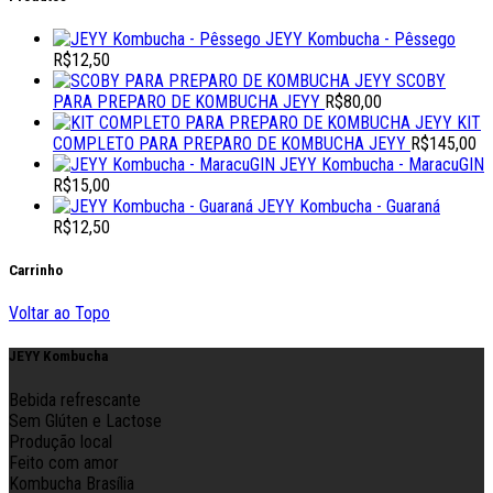
JEYY Kombucha - Pêssego
R$
12,50
SCOBY
PARA PREPARO DE KOMBUCHA JEYY
R$
80,00
KIT
COMPLETO PARA PREPARO DE KOMBUCHA JEYY
R$
145,00
JEYY Kombucha - MaracuGIN
R$
15,00
JEYY Kombucha - Guaraná
R$
12,50
Carrinho
Voltar ao Topo
JEYY Kombucha
Bebida refrescante
Sem Glúten e Lactose
Produção local
Feito com amor
Kombucha Brasília