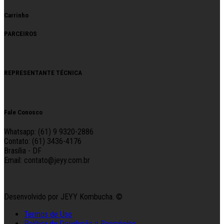
Carrinho
PARCEIROS
REPRESENTANTE TÉCNICA
Fale Conosco
Whatsapp: (61) 9 9320-2886
Contato: (61) 3436-4176
Brasília - DF
Email: contato@jeyy.com.br
Desenvolvido por JEYY Kombucha. ©
Termos de Uso
Política de Devolução e Reembolso