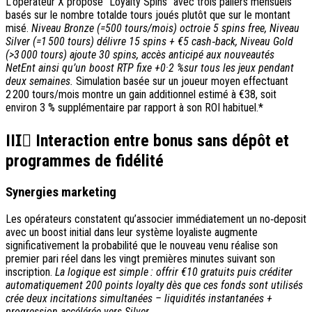
L’opérateur X propose “Loyalty Spins” avec trois paliers mensuels
basés sur le nombre total​de tours joués plutôt que sur le montant
misé.
Niveau Bronze (=500 tours/mois) octroie 5 spins free, Niveau
Silver (=1 500 tours) délivre 15 spins + €5 cash‑back, Niveau Gold
(>3 000 tours) ajoute 30 spins, accès anticipé aux nouveautés
NetEnt ainsi qu’un boost RTP fixe +0·2 %sur tous les jeux pendant
deux semaines.
Simulation basée sur un joueur moyen effectuant
2 200 tours/mois montre un gain additionnel estimé à €38, soit
environ 3 % supplémentaire par rapport à son ROI habituel.*
III️⃣ Interaction entre bonus sans dépôt et
programmes de fidélité
Synergies marketing
Les opérateurs constatent qu’associer immédiatement un no‑deposit
avec un boost initial dans leur système loyaliste augmente
significativement la probabilité que le nouveau venu réalise son
premier pari réel dans les vingt premières minutes suivant son
inscription.
La logique est simple : offrir €10 gratuits puis créditer
automatiquement 200 points loyalty dès que ces fonds sont utilisés
crée deux incitations simultanées – liquidités instantanées +
progression accélérée vers Silver.