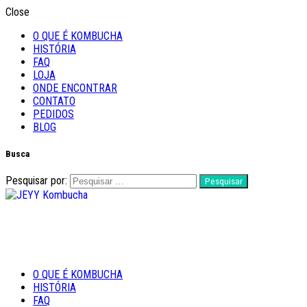
Close
O QUE É KOMBUCHA
HISTÓRIA
FAQ
LOJA
ONDE ENCONTRAR
CONTATO
PEDIDOS
BLOG
Busca
Pesquisar por:
Feito com Amor
O QUE É KOMBUCHA
JEYY Kombucha
HISTÓRIA
FAQ