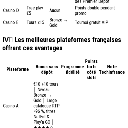
dès Premier Dépôt
Free play
Points double pendant
Casino D
Aucun
€5
promo
Bronze →
Casino E
Tours x15
Tournoi gratuit VIP
Gold
IV️⃣ Les meilleures plateformes françaises
offrant ces avantages
Points
Bonus sans
Programme
forts
Note
Plateforme
dépôt
fidélité
côté
Techinfrance
slots
€10 +10 tours
│ Niveau
Bronze →
Gold │ Large
Casino A
catalogue RTP
>96 %, titres
NetEnt &
Play’n GO │
★★★★☆