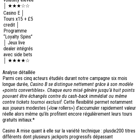
│ ★★★☆☆
Casino E │
Tours x15 + £5
credit │
Programme
“Loyalty Spins”
│ Jeux live
dealer intégrés
avec side bets
│ ★★★★☆
Analyse détaillée
Parmi ces cinq acteurs étudiés durant notre campagne six mois
longue durée
, Casino B se distingue nettement grâce à son modèle
«points convertibles». Chaque euro misé génère jusqu’à huit points
pouvant être échangés contre du cash‑back immédiat ou même
contre tickets tournoi exclusif
. Cette flexibilité permet notamment
aux joueurs modestes («​low rollers​») d’accumuler rapidement valeur
réelle alors même qu’ils profitent encore régulièrement leurs tours
gratuits initiaux.*
Casino A mise quant à elle sur la variété technique : plusde200 titres
différents dont plusieurs jackpots progressifs dépassant