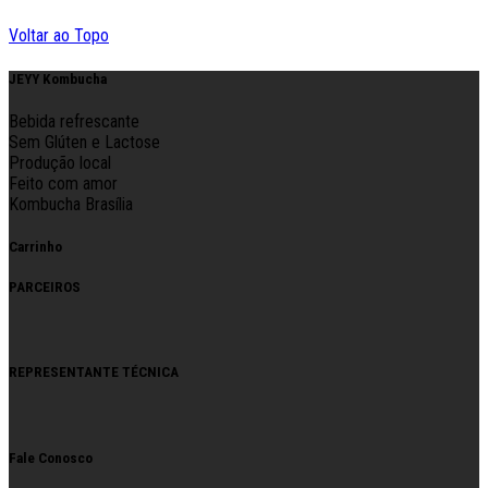
Voltar ao Topo
JEYY Kombucha
Bebida refrescante
Sem Glúten e Lactose
Produção local
Feito com amor
Kombucha Brasília
Carrinho
PARCEIROS
REPRESENTANTE TÉCNICA
Fale Conosco