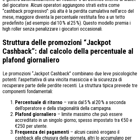
del giocatore. Alcuni operatori aggiungono strati extra come
“cashback progressivo”: più alta è la perdita cumulativa nell’arco del
mese, maggiore diventa la percentuale restituita fino a un tetto
predefinito (ad esempio dal 10 % al 25 %). Questo modello premia i
high roller senza penalizzare i giocatori occasionali.
Struttura delle promozioni “Jackpot
Cashback”: dal calcolo della percentuale al
plafond giornaliero
Le promozioni “Jackpot Cashback” combinano due leve psicologiche
potenti: l’aspettativa di una vincita massiccia e la sicurezza di
recuperare parte delle perdite recenti. La struttura tipica prevede tre
componenti fondamentali:
Percentuale di ritorno
– varia dal 5 % al 20 % a seconda
dell’operatore e della stagionalità della campagna.
Plafond giornaliero
– limite massimo che può essere
accreditato in un singolo giorno; spesso impostato tra €50 e
€250 per utente.
Frequenza dei pagamenti
– alcuni casinò erogano il
cashback alla chiusura della giornata, altri lo accumulano per