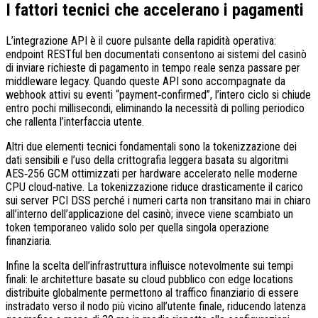
I fattori tecnici che accelerano i pagamenti
L’integrazione API è il cuore pulsante della rapidità operativa:
endpoint RESTful ben documentati consentono ai sistemi del casinò
di inviare richieste di pagamento in tempo reale senza passare per
middleware legacy. Quando queste API sono accompagnate da
webhook attivi su eventi “payment‑confirmed”, l’intero ciclo si chiude
entro pochi millisecondi, eliminando la necessità di polling periodico
che rallenta l’interfaccia utente.
Altri due elementi tecnici fondamentali sono la tokenizzazione dei
dati sensibili e l’uso della crittografia leggera basata su algoritmi
AES‑256 GCM ottimizzati per hardware accelerato nelle moderne
CPU cloud‑native. La tokenizzazione riduce drasticamente il carico
sui server PCI DSS perché i numeri carta non transitano mai in chiaro
all’interno dell’applicazione del casinò; invece viene scambiato un
token temporaneo valido solo per quella singola operazione
finanziaria.
Infine la scelta dell’infrastruttura influisce notevolmente sui tempi
finali: le architetture basate su cloud pubblico con edge locations
distribuite globalmente permettono al traffico finanziario di essere
instradato verso il nodo più vicino all’utente finale, riducendo latenza