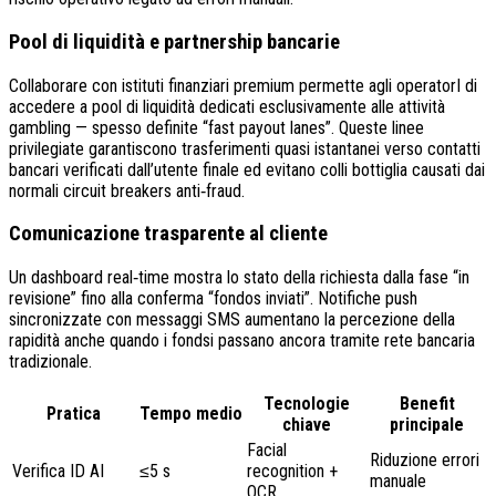
Pool di liquidità e partnership bancarie
Collaborare con istituti finanziari premium permette agli operatorI di
accedere a pool di liquidità dedicati esclusivamente alle attività
gambling — spesso definit​e “fast payout lanes”. Queste linee
privilegiate garantiscono trasferimenti quasi istantanei verso contatti
bancari verificati dall’utente finale ed evitano colli bottiglia causati dai
normali circuit breakers anti‑fraud.
Comunicazione trasparente al cliente
Un dashboard real‑time mostra lo stato della richiesta dalla fase “in
revisione” fino alla conferma “fondos inviati”. Notifiche push
sincronizzate con messaggi SMS aumentano la percezione della
rapidità anche quando i fond​si passano ancora tramite rete bancaria
tradizionale.
Tecnologie
Benefit
Pratica
Tempo medio
chiave
principale
Facial
Riduzione errori
Verifica ID AI
≤5 s
recognition +
manuale
OCR