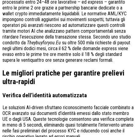
processato entro 24–48 ore lavorative – ed express – garantito
entro le prime 2 ore grazie a partnership bancarie dedicate o a
wallet crypto immediatamente liquidabili. Le normative AML/KYC
impongono controlli aggiuntivi sui movimenti sospetti; tuttavia gli
operatori più avanzati riescono ad automatizzare questi controlli
tramite motori AI che analizzano pattern comportamentali senza
ritardare l’esecuzione della transazione stessa. Secondo uno studio
condotto da
Theybuyforyou.Eu
su oltre 500 mila richieste di payout
negli ultimi dodici mesi, circa il 62 % delle domande express viene
evaso entro le prime tre ore mentre solo il 18 % degli standard
supera le ventiquattro ore senza generare reclami formali.
Le migliori pratiche per garantire prelievi
ultra‑rapidi
Verifica dell’identità automatizzata
Le soluzioni AI‑driven sfruttano riconoscimento facciale combinato a
OCR avanzato sui documenti d’identità emessi dallo stato membro
UE o dagli USA​. Queste tecnologie consentono una verifica completa
in meno di 5 secondi, eliminando quasi totalmente l’intervento umano
nelle fasi preliminari del processo KYC e riducendo così anche il
rischio operativo legato ad errori manuali.