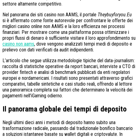
settore altamente competitivo.
Nel panorama dei siti casino non AAMS, il portale
Theybuyforyou.Eu
si è affermato come fonte autorevole per confrontare le offerte dei
migliori casino online non AAMS e la loro efficienza nei processi
finanziari. Per mostrare come una piattaforma possa ottimizzare i
propri flussi di denaro è sufficiente visitare il loro approfondimento su
casino non aams
, dove vengono analizzati tempi medi di deposito e
prelievo con dati verificati da audit indipendenti.
L’articolo che segue utilizza metodologie tipiche del data‑journalism:
raccolta di statistiche operative da report bancari, interviste a CTO di
provider fintech e analisi di benchmark pubblicati da enti regolatori
europei e nordamericani. I risultati sono presentati attraverso grafici
comparativi, tabelle sintetiche e casi studio reali, offrendo al lettore
una panoramica completa sui fattori che determinano la velocità dei
pagamenti nell’iGaming odierno.
Il panorama globale dei tempi di deposito
Negli ultimi dieci anni i metodi di deposito hanno subito una
trasformazione radicale, passando dal tradizionale bonifico bancario
a soluzioni istantanee basate su wallet digitali e criptovalute. In