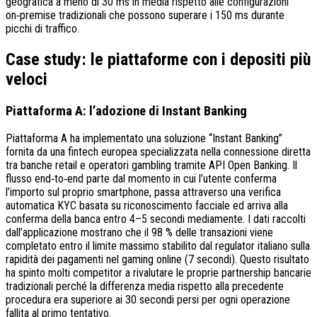
geografica a meno di 30 ms in media rispetto alle configurazioni
on‑premise tradizionali che possono superare i 150 ms durante
picchi di traffico.
Case study: le piattaforme con i depositi più
veloci
Piattaforma A: l’adozione di Instant Banking
Piattaforma A ha implementato una soluzione “Instant Banking”
fornita da una fintech europea specializzata nella connessione diretta
tra banche retail e operatori gambling tramite API Open Banking. Il
flusso end‑to‑end parte dal momento in cui l’utente conferma
l’importo sul proprio smartphone, passa attraverso una verifica
automatica KYC basata su riconoscimento facciale ed arriva alla
conferma della banca entro 4–5 secondi mediamente. I dati raccolti
dall’applicazione mostrano che il 98 % delle transazioni viene
completato entro il limite massimo stabilito dal regulator italiano sulla
rapidità dei pagamenti nel gaming online (7 secondi). Questo risultato
ha spinto molti competitor a rivalutare le proprie partnership bancarie
tradizionali perché la differenza media rispetto alla precedente
procedura era superiore ai 30 secondi persi per ogni operazione
fallita al primo tentativo.