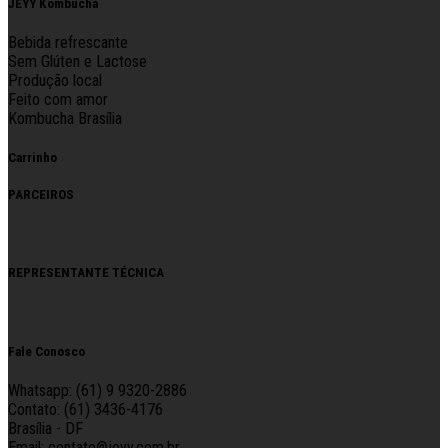
JEYY Kombucha
Bebida refrescante
Sem Glúten e Lactose
Produção local
Feito com amor
Kombucha Brasília
Carrinho
PARCEIROS
REPRESENTANTE TÉCNICA
Fale Conosco
Whatsapp: (61) 9 9320-2886
Contato: (61) 3436-4176
Brasília - DF
Email: contato@jeyy.com.br