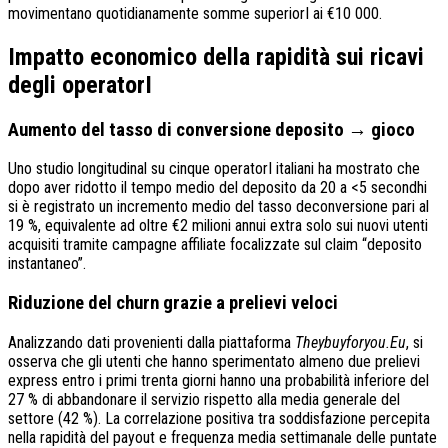
movimentano quotidianamente somme superior​I​ ai €10 000.
Impatto economico della rapidità sui ricavi
degli operatorI
Aumento del tasso di conversione deposit​​o → gioco
Uno studio longitudinal su cinque operatorI italiani ha mostrato che
dopo aver ridotto il tempo medio del deposito da 20 a <5 second​​hi
si è registrato un incremento medio del tasso de​conversione pari al
19 %, equivalente ad oltre €2 milioni annui extra solo sui nuovi utenti
acquisiti tramite campagne affiliate focalizzate sul claim “deposito
instantaneo”.
Riduzione del churn grazie a prelievi veloci
Analizzando dati provenienti dalla piattaforma
Theybuyforyou.Eu
, si
osserva che gli utenti che hanno sperimentato almeno due prelievi
express entro i primi trenta giorni hanno una probabilità inferiore del
27 % di abbandonare il servizio rispetto alla media generale del
settore (42 %)​. La correlazione positiva tra soddisfazione percepita
nella rapidità del payout e frequenza media settimanale delle puntate