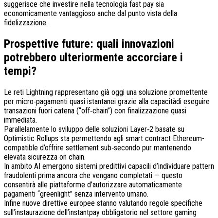
suggerisce che investire nella tecnologia fast pay sia
economicamente vantaggioso anche dal punto vista della
fidelizzazione.
Prospettive future: quali innovazioni
potrebbero ulteriormente accorciare i
tempi?
Le reti Lightning rappresentano già oggi una soluzione promettente
per micro‑pagamenti quasi istantanei grazie alla capacitàdi eseguire
transazioni fuori catena (“off‑chain”) con finalizzazione quasi
immediata.
Parallelamente lo sviluppo delle soluzioni Layer‑2 basate su
Optimistic Rollups sta permettendo agli smart contract Ethereum­
compatible d’offrire settlement sub‑secondo pur mantenendo
elevata sicurezza on chain.
In ambito AI emergono sistemi predittivi capac​​⁠ili d’individuare pattern
fraudolenti prima ancora che vengano completati — questo
consentirà alle piattaforme d’autorizzare automaticamente
pagamenti “greenlight” senza intervento umano.
Infine nuove direttive europee stanno valutando regole specifiche
sull’instauraz​​ione dell’instant­pay obbligatorio nel settore gaming