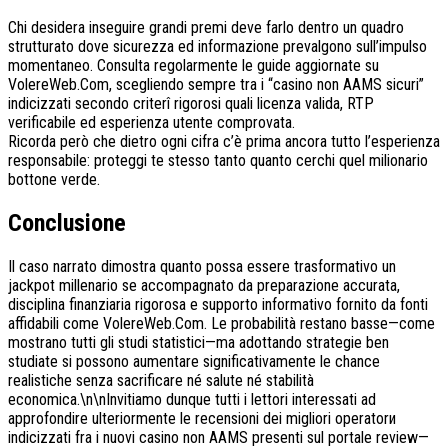
Chi desidera inseguire grandi premi deve farlo dentro un quadro
strutturato dove sicurezza ed informazione prevalgono sull’impulso
momentaneo. Consulta regolarmente le guide aggiornate su
VolereWeb.Com, scegliendo sempre tra i “casino non AAMS sicuri”
indicizzati secondo criterî rigorosi quali licenza valida, RTP
verificabile ed esperienza utente comprovata.
Ricorda però che dietro ogni cifra c’è prima ancora tutto l’esperienza
responsabile: proteggi te stesso tanto quanto cerchi quel milionario
bottone verde.
Conclusione
Il caso narrato dimostra quanto possa essere trasformativo un
jackpot millenario se accompagnato da preparazione accurata,
disciplina finanziaria rigorosa e supporto informativo fornito da fonti
affidabili come VolereWeb.Com. Le probabilità restano basse—come
mostrano tutti gli studi statistici—ma adottando strategie ben
studiate si possono aumentare significativamente le chance
realistiche senza sacrificare né salute né stabilità
economica.\n\nInvitiamo dunque tutti i lettori interessati ad
approfondire ulteriormente le recensioni dei migliori operator​и
indicizzati fra i nuovi casino non AAMS presenti sul portale review—