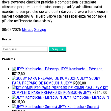
dove troverete checklist pratiche e comparazioni dettagliate
utilissime per prendere decision­і consapevoli.\n\nIn ultima analisi
ricordiamo sempre che ciò che conta davvero è vivere l’emozione in
maniera controllATA — il vero valore sta nell’esperienza responsabile
più che nell’importo finale vinto.\
08/02/2026
Marcus
Serviço
Busca
Pesquisar
por:
Produtos
JEYY Kombucha - Pêssego
R$
12,50
SCOBY
PARA PREPARO DE KOMBUCHA JEYY
R$
80,00
KIT
COMPLETO PARA PREPARO DE KOMBUCHA JEYY
R$
145,00
JEYY Kombucha - MaracuGIN
R$
15,00
JEYY Kombucha - Guaraná