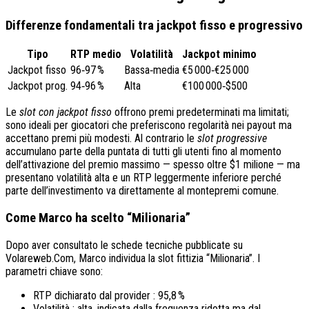
Differenze fondamentali tra jackpot fisso e progressivo
Tipo
RTP medio
Volatilità
Jackpot minimo
Jackpot fisso
96‑97 %
Bassa‑media
€5 000‑€25 000
Jackpot prog.
94‑96 %
Alta
€100 000‑$500
Le
slot con jackpot fisso
offrono premi predeterminati ma limitati;
sono ideali per giocatori che preferiscono regolarità nei payout ma
accettano premi più modesti. Al contrario le
slot progressive
accumulano parte della puntata di tutti gli utenti fino al momento
dell’attivazione del premio massimo — spesso oltre $1 milione — ma
presentano volatilità alta e un RTP leggermente inferiore perché
parte dell’investimento va direttamente al montepremi comune.
Come Marco ha scelto “Milionaria”
Dopo aver consultato le schede tecniche pubblicate su
Volareweb.Com, Marco individua la slot fittizia “Milionaria”. I
parametri chiave sono:
RTP dichiarato dal provider : 95,8 %
Volatilità : alta, indicata dalla frequenza ridotta ma dal