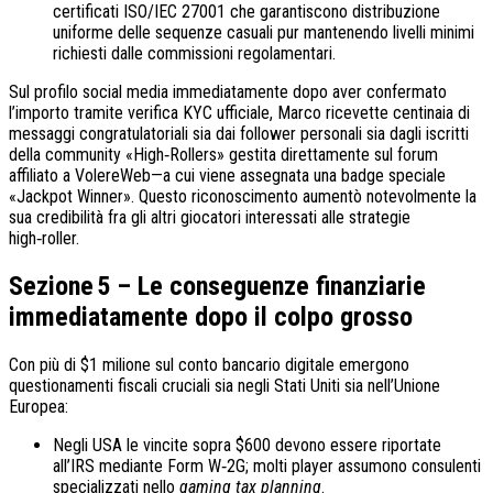
certificati ISO/IEC 27001 che garantiscono distribuzione
uniforme delle sequenze casuali pur mantenendo livelli minimi
richiesti dalle commissioni regolamentari.
Sul profilo social media immediatamente dopo aver confermato
l’importo tramite verifica KYC ufficiale, Marco ricevette centinaia di
messaggi congratulatoriali sia dai follower personali sia dagli iscritti
della community «High‑Rollers» gestita direttamente sul forum
affiliato a VolereWeb—a cui viene assegnata una badge speciale
«Jackpot Winner». Questo riconoscimento aumentò notevolmente la
sua credibilità fra gli altri giocatori interessati alle strategie
high‑roller.
Sezione 5 – Le conseguenze finanziarie
immediatamente dopo il colpo grosso
Con più di $1 milione sul conto bancario digitale emergono
questionamenti fiscali cruciali sia negli Stati Uniti sia nell’Unione
Europea:
Negli USA le vincite sopra $600 devono essere riportate
all’IRS mediante Form W‑2G; molti player assumono consulenti
specializzati nello
gaming tax planning
.