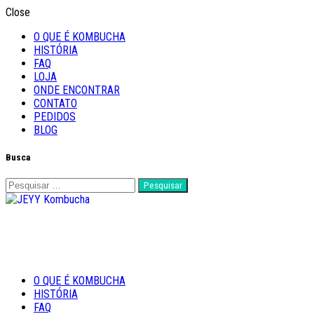
Close
O QUE É KOMBUCHA
HISTÓRIA
FAQ
LOJA
ONDE ENCONTRAR
CONTATO
PEDIDOS
BLOG
Busca
Pesquisar
por:
Feito com Amor
O QUE É KOMBUCHA
JEYY Kombucha
HISTÓRIA
FAQ