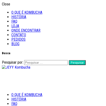
Close
O QUE É KOMBUCHA
HISTÓRIA
FAQ
LOJA
ONDE ENCONTRAR
CONTATO
PEDIDOS
BLOG
Busca
Pesquisar por:
Feito com Amor
O QUE É KOMBUCHA
JEYY Kombucha
HISTÓRIA
FAQ