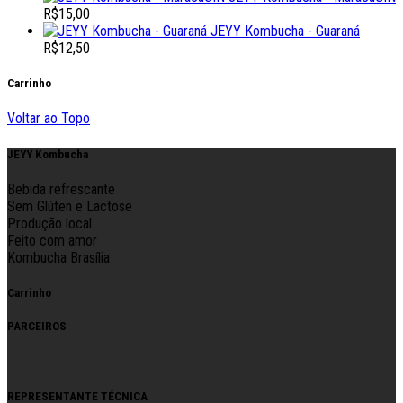
R$
15,00
JEYY Kombucha - Guaraná
R$
12,50
Carrinho
Voltar ao Topo
JEYY Kombucha
Bebida refrescante
Sem Glúten e Lactose
Produção local
Feito com amor
Kombucha Brasília
Carrinho
PARCEIROS
REPRESENTANTE TÉCNICA