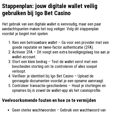
Stappenplan: jouw digitale wallet veilig
gebruiken bij Igo Bet Casino
Het gebruik van een digitale wallet is eenvoudig, maar een paar
aandachtspunten maken het nog veiliger. Volg dit stappenplan
voordat je begint met spelen:
Kies een betrouwbare wallet – Ga voor een provider met een
goede reputatie en twee‑factor authenticatie (2FA).
Activeer 2FA – Dit voegt een extra beveiligingslaag toe aan je
wallet‑account.
Stort een klein bedrag – Test de wallet eerst met een
bescheiden storting om te controleren of alles soepel
verloopt.
Verifieer je identiteit bij Igo Bet Casino – Upload de
gevraagde documenten voordat je een opname aanvraagt.
Controleer transactie‑geschiedenis – Houd je stortingen en
opnames bij in zowel de wallet‑app als het casinoprofile.
Veelvoorkomende fouten en hoe ze te vermijden
Geen sterke wachtwoorden – Gebruik een wachtwoord van