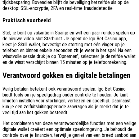
tijdsbesparing. Bovendien blijft de beveiliging hetzelfde als op de
desktop: SSL‑encryptie, 2FA en real‑time fraudedetectie.
Praktisch voorbeeld
Stel, je bent op vakantie in Spanje en wilt een paar rondes spelen op
de nieuwe video‑slot Starburst. Je opent de Igo Bet Casino‑app,
kiest je Skrill‑wallet, bevestigt de storting met één vinger op je
telefoon en binnen enkele seconden zit je weer in het spel. Na een
winstvolle sessie druk je op “Opnemen”, selecteer je dezelfde wallet
en de winst verschijnt binnen 15 minuten op je telefoonrekening.
Verantwoord gokken en digitale betalingen
Veilig betalen betekent ook verantwoord spelen. Igo Bet Casino
biedt tools om je speelgedrag onder controle te houden. Je kunt
limieten instellen voor stortingen, verliezen en speeltijd. Daarnaast
kun je een zelfuitsluitingsperiode aanvragen als je merkt dat je te
veel tijd aan het gokken besteedt.
Het combineren van deze verantwoordelijke functies met een veilige
digitale wallet creëert een optimale speelomgeving. Je behoudt de
controle over je financiën, terwijl je geniet van een breed aanbod aan