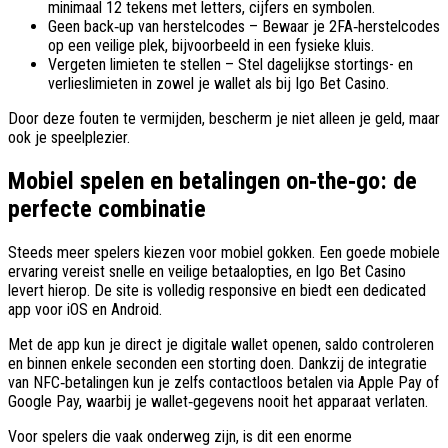
minimaal 12 tekens met letters, cijfers en symbolen.
Geen back‑up van herstelcodes – Bewaar je 2FA‑herstelcodes
op een veilige plek, bijvoorbeeld in een fysieke kluis.
Vergeten limieten te stellen – Stel dagelijkse stortings- en
verlieslimieten in zowel je wallet als bij Igo Bet Casino.
Door deze fouten te vermijden, bescherm je niet alleen je geld, maar
ook je speelplezier.
Mobiel spelen en betalingen on‑the‑go: de
perfecte combinatie
Steeds meer spelers kiezen voor mobiel gokken. Een goede mobiele
ervaring vereist snelle en veilige betaalopties, en Igo Bet Casino
levert hierop. De site is volledig responsive en biedt een dedicated
app voor iOS en Android.
Met de app kun je direct je digitale wallet openen, saldo controleren
en binnen enkele seconden een storting doen. Dankzij de integratie
van NFC‑betalingen kun je zelfs contactloos betalen via Apple Pay of
Google Pay, waarbij je wallet‑gegevens nooit het apparaat verlaten.
Voor spelers die vaak onderweg zijn, is dit een enorme