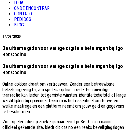
LOJA
ONDE ENCONTRAR
CONTATO
PEDIDOS
BLOG
14/08/2025
De ultieme gids voor veilige digitale betalingen bij Igo
Bet Casino
De ultieme gids voor veilige digitale betalingen bij Igo
Bet Casino
Online gokken draait om vertrouwen. Zonder een betrouwbare
betaalomgeving blijven spelers op hun hoede. Een onveilige
transactie kan leiden tot gemiste winsten, identiteitsdiefstal of lange
wachttijden bij opnames. Daarom is het essentieel om te weten
welke maatregelen een platform neemt om jouw geld en gegevens
te beschermen.
Voor spelers die op zoek zijn naar een Igo Bet Casino casino
officieel gekeurde site, biedt dit casino een reeks beveiligingslagen