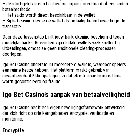
– Je stort geld via een bankoverschrijving, creditcard of een andere
betaalmethode.
– Het saldo wordt direct beschikbaar in de wallet.
– Bij het casino kies je de wallet als betaaloptie en bevestig je de
transactie.
Door deze tussenstap blijft jouw bankrekening beschermd tegen
mogelijke hacks. Bovendien zijn digitale wallets vaak sneller bij
uitbetalingen, omdat ze geen traditionele clearing‑processen
doorlopen.
Igo Bet Casino ondersteunt meerdere e‑wallets, waardoor spelers
een ruime keuze hebben. Het platform maakt gebruik van
geverifieerde API‑koppelingen, zodat elke transactie in realtime
wordt gecontroleerd op fraude.
Igo Bet Casino’s aanpak van betaalveiligheid
Igo Bet Casino heeft een eigen beveiligingsframework ontwikkeld
dat zich richt op drie kerngebieden: encryptie, verificatie en
monitoring.
Encryptie