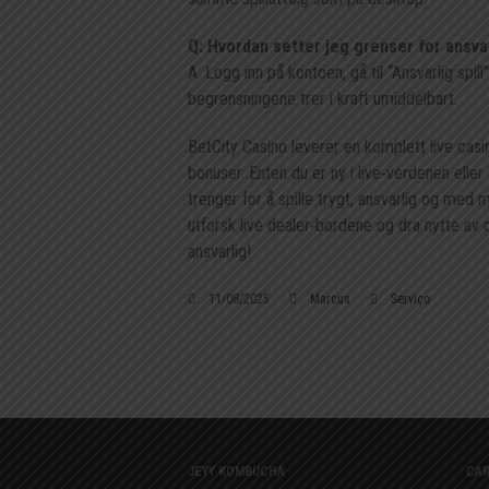
Q: Hvordan setter jeg grenser for ansvar
A: Logg inn på kontoen, gå til “Ansvarlig spill
begrensningene trer i kraft umiddelbart.
BetCity Casino leverer en komplett live casi
bonuser. Enten du er ny i live‑verdenen eller
trenger for å spille trygt, ansvarlig og med
utforsk live dealer‑bordene og dra nytte av d
ansvarlig!
11/08/2025
Marcus
Serviço
JEYY KOMBUCHA
CAR