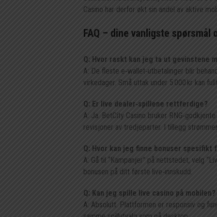
Casino har derfor økt sin andel av aktive mob
FAQ – dine vanligste spørsmål o
Q: Hvor raskt kan jeg ta ut gevinstene m
A: De fleste e‑wallet‑utbetalinger blir behan
virkedager. Små uttak under 5 000 kr kan ful
Q: Er live dealer‑spillene rettferdige?
A: Ja. BetCity Casino bruker RNG‑godkjente
revisjoner av tredjeparter. I tillegg strømmer
Q: Hvor kan jeg finne bonuser spesifikt f
A: Gå til “Kampanjer” på nettstedet, velg “Li
bonusen på ditt første live‑innskudd.
Q: Kan jeg spille live casino på mobilen?
A: Absolutt. Plattformen er responsiv og fu
samme spillutvalg som på desktop.