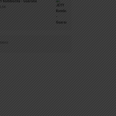
Y Kombucha - Guaraná
2,50
RINHO