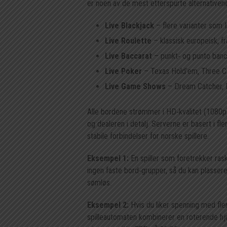
er noen av de mest etterspurte alternativen
Live Blackjack
– flere varianter som 
Live Roulette
– klassisk europeisk, f
Live Baccarat
– punkt‑ og punto ban
Live Poker
– Texas Hold’em, Three C
Live Game Shows
– Dream Catcher, M
Alle bordene strømmer i HD‑kvalitet (1080p) 
og dealeren i detalj. Serverne er basert i fle
stabile forbindelser for norske spillere.
Eksempel 1:
En spiller som foretrekker rask
ingen faste bord‑grupper, så du kan plassere
sømløs.
Eksempel 2:
Hvis du liker spenning med fle
spilleautomaten kombinerer en roterende hjul 