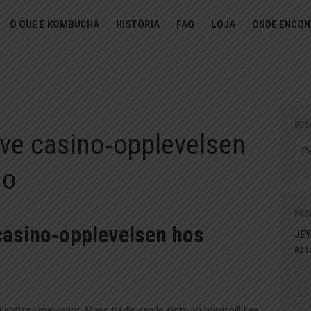
O QUE É KOMBUCHA
HISTÓRIA
FAQ
LOJA
ONDE ENCO
BUS
live casino‑opplevelsen
no
PRO
 casino‑opplevelsen hos
JEY
R$
1
i nettspillmarkedet. Mens tradisjonelle slots og bordspill kan