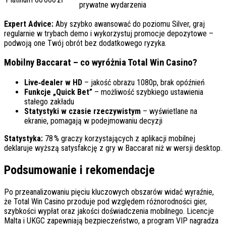
prywatne wydarzenia
Expert Advice:
Aby szybko awansować do poziomu Silver, graj
regularnie w trybach demo i wykorzystuj promocje depozytowe –
podwoją one Twój obrót bez dodatkowego ryzyka.
Mobilny Baccarat – co wyróżnia Total Win Casino?
Live‑dealer w HD
– jakość obrazu 1080p, brak opóźnień
Funkcje „Quick Bet”
– możliwość szybkiego ustawienia
stałego zakładu
Statystyki w czasie rzeczywistym
– wyświetlane na
ekranie, pomagają w podejmowaniu decyzji
Statystyka:
78 % graczy korzystających z aplikacji mobilnej
deklaruje wyższą satysfakcję z gry w Baccarat niż w wersji desktop.
Podsumowanie i rekomendacje
Po przeanalizowaniu pięciu kluczowych obszarów widać wyraźnie,
że Total Win Casino przoduje pod względem różnorodności gier,
szybkości wypłat oraz jakości doświadczenia mobilnego. Licencje
Malta i UKGC zapewniają bezpieczeństwo, a program VIP nagradza