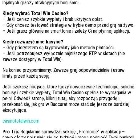
lojalnych graczy atrakcyjnymi bonusami.
Kiedy wybrać Total Win Casino?
– Jeśli cenisz szybkie wypłaty i brak ukrytych opłat.
– Gdy chcesz testować strategie w trybie demo przed grą na żywo.
– Jeśli grasz głównie na smartfonie i zależy Ci na płynnej aplikacji.
Kiedy rozważyć inne kasyno?
– Gdy priorytetem są kryptowaluty jako metoda płatności.
– Jeśli potrzebujesz wyłącznie najniższego RTP w slotach (nie
zawsze dostępny w Total Win).
Na koniec przypominamy: Zawsze graj odpowiedzialnie i ustaw
limity przed każdą sesją.
Jeśli szukasz miejsca, które łączy nowoczesne technologie, solidne
bonusy i szybkie wypłaty, Total Win Casino spełnia te wymagania w
pełni. Odwiedź stronę, kliknij tutaj, aby rozpocząć przygodę i
przekonać się, jak gra w Baccarat może stać się jeszcze bardziej
ekscytująca.
casinototalwin.com
Pro Tip:
Regularnie sprawdzaj sekcję „Promocje” w aplikacji –
nowe oferty pojawiają się co tydzień i mogą podnieść Twój bankroll