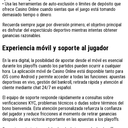
• Usa las herramientas de auto‑exclusión o límites de depósito que
ofrece Casino Online cuando sientas que el juego está tomando
demasiado tiempo o dinero.
Recuerda siempre jugar por diversión primero; el objetivo principal
es disfrutar del espectáculo deportivo mientras intentas obtener
ganancias razonables.
Experiencia móvil y soporte al jugador
En la era digital, la posibilidad de apostar desde el móvil es esencial
durante los playoffs cuando los partidos pueden ocurrir a cualquier
hora. La aplicación móvil de Casino Online está disponible tanto para
iOS como Android y permite acceder a todas las funciones: apuestas
deportivas en vivo, gestión del bankroll, retirada rápida y atención al
cliente mediante chat 24/7 en español.
El equipo de soporte responde rápidamente a consultas sobre
verificaciones KYC, problemas técnicos o dudas sobre términos del
bono bienvenida. Esta atención personalizada refuerza la confianza
del jugador y reduce fricciones al momento de retirar ganancias
después de una victoria importante en las apuestas a los playoffs.