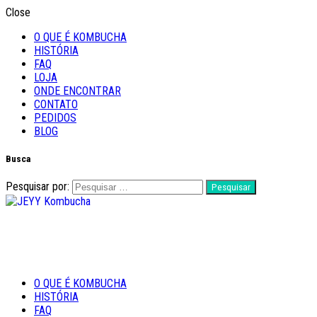
Close
O QUE É KOMBUCHA
HISTÓRIA
FAQ
LOJA
ONDE ENCONTRAR
CONTATO
PEDIDOS
BLOG
Busca
Pesquisar por:
Feito com Amor
O QUE É KOMBUCHA
JEYY Kombucha
HISTÓRIA
FAQ