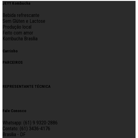
JEYY Kombucha
Bebida refrescante
Sem Glúten e Lactose
Produção local
Feito com amor
Kombucha Brasília
Carrinho
PARCEIROS
REPRESENTANTE TÉCNICA
Fale Conosco
Whatsapp: (61) 9 9320-2886
Contato: (61) 3436-4176
Brasília - DF