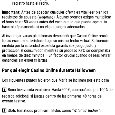
registro hasta el retiro.
Important:
Antes de aceptar cualquier oferta es vital leer bien los
requisitos de apuesta (
wagering
). Algunas promos exigen multiplicar
el bono hasta 50 veces antes del cash‑out, lo que puede agotar tu
bankroll rápidamente si no eliges juegos adecuados.
Al investigar varias plataformas descubrió que Casino Online reunía
todas esas características bajo un mismo techo virtual. Su licencia
emitida por la autoridad española garantizaba juego justo y
protección al consumidor, mientras su proceso KYC se completaba
en menos de diez minutos – un factor crucial cuando deseas retirar
ganancias sin esperas largas.
Por qué elegir Casino Online durante Halloween
Los siguientes puntos hicieron que María se inclinara por esta casa:
1️⃣ Bono bienvenida exclusivo: Hasta 500 €, acompañado por 100% de
recarga adicional si juegas dentro de las primeras 48 horas del
evento festivo.
2️⃣ Slots temáticos premium: Títulos como
“Witches’ Riches”
,