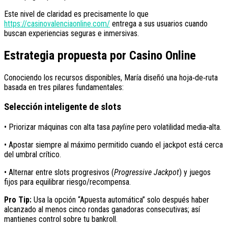
Este nivel de claridad es precisamente lo que
https://casinovalenciaonline.com/
entrega a sus usuarios cuando
buscan experiencias seguras e inmersivas.
Estrategia propuesta por Casino Online
Conociendo los recursos disponibles, María diseñó una hoja‑de‑ruta
basada en tres pilares fundamentales:
Selección inteligente de slots
• Priorizar máquinas con alta tasa
payline
pero volatilidad media‑alta.
• Apostar siempre al máximo permitido cuando el jackpot está cerca
del umbral crítico.
• Alternar entre slots progresivos (
Progressive Jackpot
) y juegos
fijos para equilibrar riesgo/recompensa.
Pro Tip:
Usa la opción “Apuesta automática” solo después haber
alcanzado al menos cinco rondas ganadoras consecutivas; así
mantienes control sobre tu bankroll.