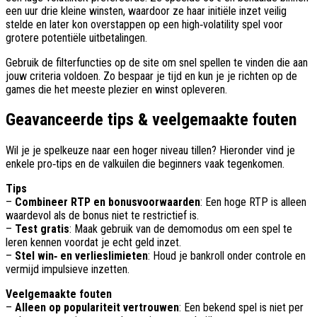
een uur drie kleine winsten, waardoor ze haar initiële inzet veilig
stelde en later kon overstappen op een high‑volatility spel voor
grotere potentiële uitbetalingen.
Gebruik de filterfuncties op de site om snel spellen te vinden die aan
jouw criteria voldoen. Zo bespaar je tijd en kun je je richten op de
games die het meeste plezier en winst opleveren.
Geavanceerde tips & veelgemaakte fouten
Wil je je spelkeuze naar een hoger niveau tillen? Hieronder vind je
enkele pro‑tips en de valkuilen die beginners vaak tegenkomen.
Tips
–
Combineer RTP en bonusvoorwaarden
: Een hoge RTP is alleen
waardevol als de bonus niet te restrictief is.
–
Test gratis
: Maak gebruik van de demomodus om een spel te
leren kennen voordat je echt geld inzet.
–
Stel win‑ en verlieslimieten
: Houd je bankroll onder controle en
vermijd impulsieve inzetten.
Veelgemaakte fouten
–
Alleen op populariteit vertrouwen
: Een bekend spel is niet per