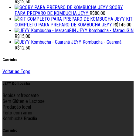
R$
12,50
SCOBY
PARA PREPARO DE KOMBUCHA JEYY
R$
80,00
KIT
COMPLETO PARA PREPARO DE KOMBUCHA JEYY
R$
145,00
JEYY Kombucha - MaracuGIN
R$
15,00
JEYY Kombucha - Guaraná
R$
12,50
Carrinho
Voltar ao Topo
JEYY Kombucha
Bebida refrescante
Sem Glúten e Lactose
Produção local
Feito com amor
Kombucha Brasília
Carrinho