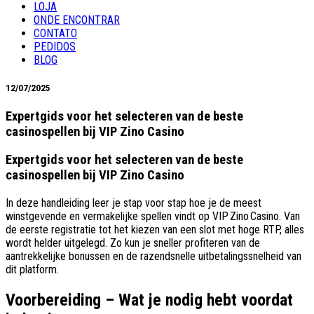
LOJA
ONDE ENCONTRAR
CONTATO
PEDIDOS
BLOG
12/07/2025
Expertgids voor het selecteren van de beste
casinospellen bij VIP Zino Casino
Expertgids voor het selecteren van de beste
casinospellen bij VIP Zino Casino
In deze handleiding leer je stap voor stap hoe je de meest
winstgevende en vermakelijke spellen vindt op VIP Zino Casino. Van
de eerste registratie tot het kiezen van een slot met hoge RTP, alles
wordt helder uitgelegd. Zo kun je sneller profiteren van de
aantrekkelijke bonussen en de razendsnelle uitbetalingssnelheid van
dit platform.
Voorbereiding – Wat je nodig hebt voordat