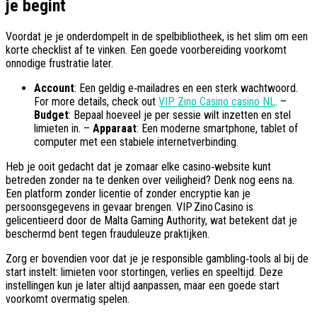
je begint
Voordat je je onderdompelt in de spelbibliotheek, is het slim om een
korte checklist af te vinken. Een goede voorbereiding voorkomt
onnodige frustratie later.
Account
: Een geldig e‑mailadres en een sterk wachtwoord.
For more details, check out
VIP Zino Casino casino NL
. –
Budget
: Bepaal hoeveel je per sessie wilt inzetten en stel
limieten in. –
Apparaat
: Een moderne smartphone, tablet of
computer met een stabiele internetverbinding.
Heb je ooit gedacht dat je zomaar elke casino‑website kunt
betreden zonder na te denken over veiligheid? Denk nog eens na.
Een platform zonder licentie of zonder encryptie kan je
persoonsgegevens in gevaar brengen. VIP Zino Casino is
gelicentieerd door de Malta Gaming Authority, wat betekent dat je
beschermd bent tegen frauduleuze praktijken.
Zorg er bovendien voor dat je je responsible gambling‑tools al bij de
start instelt: limieten voor stortingen, verlies en speeltijd. Deze
instellingen kun je later altijd aanpassen, maar een goede start
voorkomt overmatig spelen.