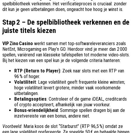
spelbibliotheek verkennen. Het verificatieproces is cruciaal: zonder
dit kun je geen uitbetalingen doen, ongeacht hoe hoog je winst is.
Stap 2 – De spelbibliotheek verkennen en de
juiste titels kiezen
VIP Zino Casino
werkt samen met top‑softwareleveranciers zoals
NetEnt, Microgaming en Play’n GO. Hierdoor vind je meer dan 2 000
spellen, variërend van klassieke tafelspellen tot moderne video‑slots.
Bij het kiezen van een spel kun je de volgende criteria hanteren:
RTP (Return to Player)
: Zoek naar slots met een RTP van
96 % of hoger.
Volatiliteit
: Lage volatiliteit geeft frequente kleine winsten;
hoge volatiliteit levert grotere, minder vaak voorkomende
uitbetalingen.
Betalingsopties
: Controleer of de game iDEAL, creditcards
of crypto accepteert, afhankelijk van jouw voorkeur.
Bonus‑vriendelijkheid
: Sommige spellen dragen bij aan de
inzetvereiste van een bonus, andere niet.
Voorbeeld
: Maria koos de slot “Starburst” (RTP 96,5 %) omdat ze
een lage volatiliteit prefereerde. Ze speelde 50 € en behaalde binnen