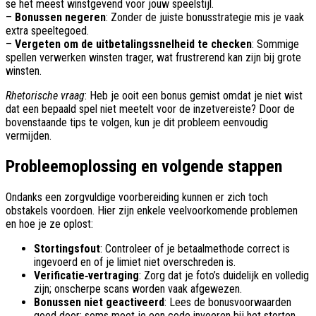
se het meest winstgevend voor jouw speelstijl.
–
Bonussen negeren
: Zonder de juiste bonusstrategie mis je vaak
extra speeltegoed.
–
Vergeten om de uitbetalingssnelheid te checken
: Sommige
spellen verwerken winsten trager, wat frustrerend kan zijn bij grote
winsten.
Rhetorische vraag
: Heb je ooit een bonus gemist omdat je niet wist
dat een bepaald spel niet meetelt voor de inzetvereiste? Door de
bovenstaande tips te volgen, kun je dit probleem eenvoudig
vermijden.
Probleemoplossing en volgende stappen
Ondanks een zorgvuldige voorbereiding kunnen er zich toch
obstakels voordoen. Hier zijn enkele veelvoorkomende problemen
en hoe je ze oplost:
Stortingsfout
: Controleer of je betaalmethode correct is
ingevoerd en of je limiet niet overschreden is.
Verificatie‑vertraging
: Zorg dat je foto’s duidelijk en volledig
zijn; onscherpe scans worden vaak afgewezen.
Bonussen niet geactiveerd
: Lees de bonusvoorwaarden
goed door; soms moet je een code invoeren bij het storten.