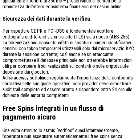
tipicamente inferiore ai 350 ms – preservando al contempo la
robustezza dell’intero ecosistema finanziario del casino online.
Sicurezza dei dati durante la verifica
Per rispettare GDPR e PCI‑DSS è fondamentale adottare
crittografia end‑to‑end sia in transito (TLS) sia a riposo (AES‑256).
La tokenizzazione consente infatti di sostituire numeri identificativi
sensibili con token temporanei utilizzabili solo dal microservizio KYC
durante la sessione corrente; così anche se un attaccante
compromettesse il database principale non otterrebbe informazioni
utili per compiere frodi realizzabili sui contanti o sulle criptovalute
depositate dai giocatori.
Adriaraceway sottolinea regolarmente l’importanza della conformità
normativa nelle sue guide operative: ogni provider deve dimostrare
audit trail completo ed essere pronto a rispondere entro 24 ore alle
richieste delle autorità competenti.
Free Spins integrati in un flusso di
pagamento sicuro
Una volta ottenuto lo status “verified” quasi istantaneamente,
l’operatore può assegnare automaticamente i free spins senza