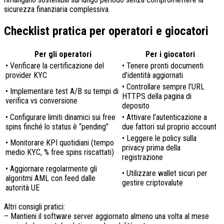
sicurezza finanziaria complessiva.
Checklist pratica per operatori e giocatori
Per gli operatori
Per i giocatori
• Verificare la certificazione del
• Tenere pronti documenti
provider KYC
d’identità aggiornati
• Controllare sempre l’URL
• Implementare test A/B su tempi di
HTTPS della pagina di
verifica vs conversione
deposito
• Configurare limiti dinamici sui free
• Attivare l’autenticazione a
spins finché lo status è “pending”
due fattori sul proprio account
• Leggere le policy sulla
• Monitorare KPI quotidiani (tempo
privacy prima della
medio KYC, % free spins riscattati)
registrazione
• Aggiornare regolarmente gli
• Utilizzare wallet sicuri per
algoritmi AML con feed dalle
gestire criptovalute
autorità UE
Altri consigli pratici:
– Mantieni il software server aggiornato almeno una volta al mese