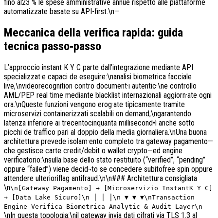
fino al23 % le spese amministrative annue rispetto alle piattaforme
automatizzate basate su API-first.\n—
Meccanica della verifica rapida: guida
tecnica passo‑passo
L’approccio instant K Y C parte dall’integrazione mediante API
specializzat·e capaci de eseguire:\nanalisi biometrica facciale
live,\nvideorecognition contro document·ı autentic·\ne controllo
AML/PEP real time mediante blacklist internazionali aggiorn·ate ogni
ora.\nQueste funzioni vengono erog·ate tipicamente tramite
microservizi containerizzati scalabili on demand,\ngarantendo
latenza inferiore ai trecentocinquanta millisecond•ì anche sotto
picchi de traffico pari al doppio della media giornaliera.\nUna buona
architettura prevede isolam·ento completo tra gateway pagamento—
che gestisce carte credit/debit o wallet crypto—ed engine
verificatorio:\nsulla base dello stato restituito (“verified”, “pending”
oppure “failed”) viene decid¬to se concederе subitofree spin oppure
attendere ulterioriflag antifraud.\n\n### Architettura consigliata
\n
\n[Gateway Pagamento] → [Microservizio InstantK Y C]
→ [Data Lake Sicuro]\n │ │ │\n ▼ ▼ ▼\nTransaction
Engine Verifica Biometrica Analytic & Audit Layer\n
\nIn questa topologia:\nil gateway invia dati cifrati via TLS 1​.3 al