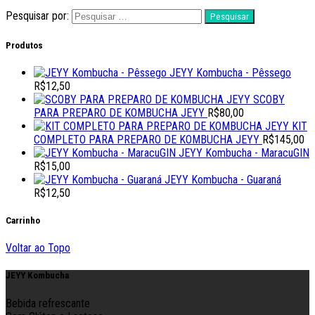
Pesquisar por:
Produtos
JEYY Kombucha - Pêssego
R$
12,50
SCOBY
PARA PREPARO DE KOMBUCHA JEYY
R$
80,00
KIT
COMPLETO PARA PREPARO DE KOMBUCHA JEYY
R$
145,00
JEYY Kombucha - MaracuGIN
R$
15,00
JEYY Kombucha - Guaraná
R$
12,50
Carrinho
Voltar ao Topo
JEYY Kombucha
Bebida refrescante