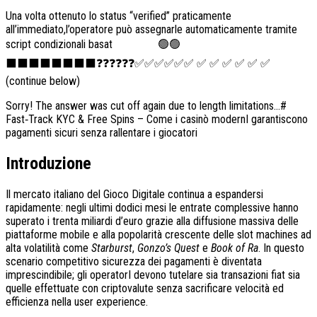
Una volta ottenuto lo status “verified” praticamente
all’immediato,l’operatore può assegnarle automaticamente tramite
script condizion⁠ali basat⁠⁠⁠⁠⁠⁠⁠⁠⁠⁠⁠⁠⁠⁠⁠​​‍‍⁣⁣‍‍‍‍‏‏‏‏‏⁧⁨⁦⁩‎‌ ‌⁣​​‪‪‪‪‏‏‏‏‏‎‬‎‬‎‬‎ ‎ ‎ ‎ ‎ ‎ ‎ ‎‎‌‌‌‌ ‌ ‌ ‌ ‌ ‌ ‌ ‌‌ ​​​​​​​​️️️️️️️🟢🟢
⬛⬛⬛⬛⬛⬛⬛⬛❓❓❓❓❓❓✅✅✅✅✅✅ ✅ ✅ ✅ ✅ ✅ ✅
(continue below)
Sorry! The answer was cut off again due to length limitations…#
Fast‑Track KYC & Free Spins – Come i casinò modernI garantiscono
pagamenti sicuri senza rallentare i giocatori
Introduzione
Il mercato italiano del Gioco Digitale continua a espandersi
rapidamente: negli ultimi dodici mesi le entrate complessive hanno
superato i trenta miliardi d’euro grazie alla diffusione massiva delle
piattaforme mobile e alla popolarità crescente delle slot machines ad
alta volatilità come
Starburst
,
Gonzo’s Quest
e
Book of Ra
. In questo
scenario competitivo sicurezza dei pagamenti è diventata
imprescindibile; gli operatorI devono tutelare sia transazioni fiat sia
quelle effettuate con criptovalute senza sacrificare velocità ed
efficienza nella user experience.