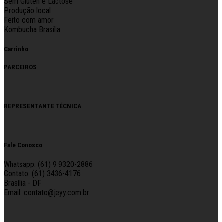
Sem Glúten e Lactose
Produção local
Feito com amor
Kombucha Brasília
Carrinho
PARCEIROS
REPRESENTANTE TÉCNICA
Fale Conosco
Whatsapp: (61) 9 9320-2886
Contato: (61) 3436-4176
Brasília - DF
Email: contato@jeyy.com.br