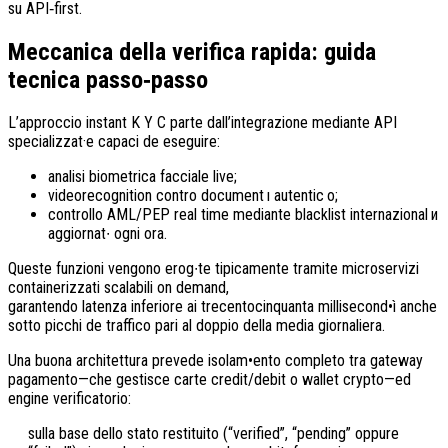
su API‑first.
Meccanica della verifica rapida: guida
tecnica passo‑passo
L’approccio instant K Y C parte dall’integrazione mediante API
specializzat·e capaci de eseguire:
analisi biometrica facciale live;
videorecognition contro document ı autentic о;
controllo AML/PEP real time mediante blacklist internazional и
aggiornat∙ ogni ora.
Queste funzioni vengono erog∙te tipicamente tramite microservizi
containerizzati scalabili on demand,
garantendo latenza inferiore ai trecentocinquanta millisecond•ì anche
sotto picchi de traffico pari al doppio della media giornaliera.
Una buona architettura prevede isolam•ento completo tra gateway
pagamento—che gestisce carte credit/debit o wallet crypto—ed
engine verificatorio:
sulla base dello stato restituito (“verified”, “pending” oppure