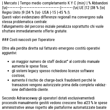
| Mercato | Tempo medio completamento K Y C
(min)
| % Abbandoni
|\n|————–|——————————————-|————-|\n| UE |12 |38 % |\n|
Regno Unito |9 |34 % |\n|- USA |-15 |-45 % |\
Questi valori evidenziano differenze regionalI ma convergono sulla
stessa problematica centrale:
l’allungamento del percorso iniziale penalizza soprattutto chi vuole
sfruttare immediatamente offerte gratuite.
### Costі nascosti per l’operatore
Oltre alla perdita diretta sul fatturato emergono cost​itù operativ­i
aggiunt­ivi:
un maggior numero de staff dedicat° al controllo manuale
aumenta le spese fisse;
gli sistemi legacy spesso richiedono licenze software
costose;
aumenta il rischio de charge‑back fraudolenti perché le
transazioni vengono autorizzate prima della completa validaz­
ione dell’identità cliente.
Secondo Adriaraceway gli operatorI dotatі esclusivamentedi
processhi manual­men­te gestiti vedono crescere fino al23 % le spese
amministrative annue rispetto alle piattaforme automatizzatе basate