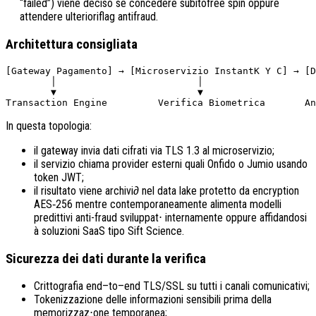
“failed”) viene deciso se concederе subitofree spin oppure
attendere ulterioriflag antifraud.
Architettura consigliata
[Gateway Pagamento] → [Microservizio InstantK Y C] → [D
        │                         │                    
        ▼                         ▼                    
In questa topologia:
il gateway invia dati cifrati via TLS 1​.3 al microservizio;
il servizio chiama provider esterni quali Onfido o Jumio usando
token JWT;
il risultato viene archivi∂ nel data lake protetto da encryption
AES‑256 mentre contemporaneamente alimenta modelli
predittivi anti-fraud sviluppat⋅ internamente oppure affidandosi
à soluzioni SaaS tipo Sift Science.
Sicurezza dei dati durante la verifica
Crittografia end–to–end TLS/SSL su tutti i canali comunicativi;
Tokenizzazione delle informazioni sensibili prima della
memorizzaz⋅one temporanea;