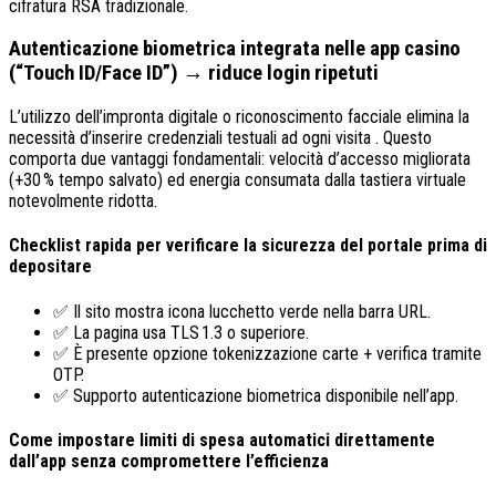
cifratura RSA tradizionale.
Autenticazione biometrica integrata nelle app casino
(“Touch ID/Face ID”) → riduce login ripetuti
L’utilizzo dell’impronta digitale o riconoscimento facciale elimina la
necessità d’inserire credenziali testuali ad ogni visita . Questo
comporta due vantaggi fondamentali: velocità d’accesso migliorata
(+30 % tempo salvato) ed energia consumata dalla tastiera virtuale
notevolmente ridotta.
Checklist rapida per verificare la sicurezza del portale prima di
depositare
✅ Il sito mostra icona lucchetto verde nella barra URL.
✅ La pagina usa TLS 1.3 o superiore.
✅ È presente opzione tokenizzazione carte + verifica tramite
OTP.
✅ Supporto autenticazione biometrica disponibile nell’app.
Come impostare limiti di spesa automatici direttamente
dall’app senza compromettere l’efficienza