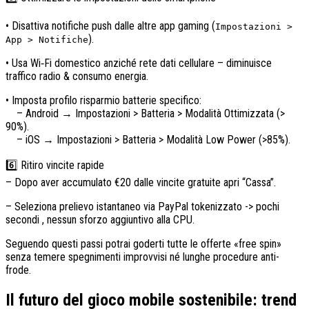
• Disattiva notifiche push dalle altre app gaming (
Impostazioni >
).
App > Notifiche
• Usa Wi‑Fi domestico anziché rete dati cellulare – diminuisce
traffico radio & consumo energia.
• Imposta profilo risparmio batterie specifico:
– Android → Impostazioni > Batteria > Modalità Ottimizzata (>​
90%).
– iOS → Impostazioni > Batteria > Modalità Low Power (>​85%).
6️⃣ Ritiro vincite rapide
– Dopo aver accumulato €20 dalle vincite gratuite apri “Cassa”.
– Seleziona prelievo istantaneo via PayPal tokenizzato -> pochi
secondi , nessun sforzo aggiuntivo alla CPU.
Seguendo questi passi potrai goderti tutte le offerte «free spin»
senza temere spegnimenti improvvisi né lunghe procedure anti-
frode.
Il futuro del gioco mobile sostenibile: trend