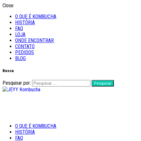
Close
O QUE É KOMBUCHA
HISTÓRIA
FAQ
LOJA
ONDE ENCONTRAR
CONTATO
PEDIDOS
BLOG
Busca
Pesquisar por:
Feito com Amor
O QUE É KOMBUCHA
JEYY Kombucha
HISTÓRIA
FAQ