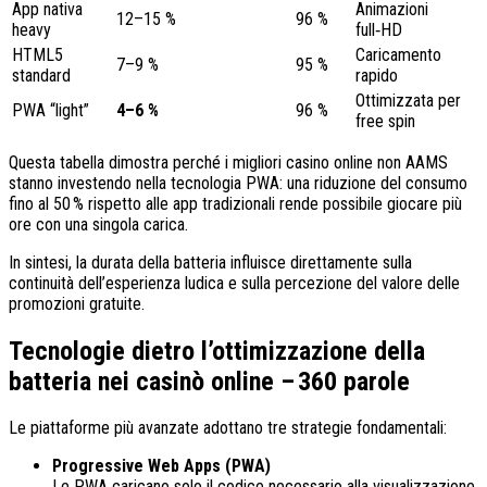
App nativa
Animazioni
12–15 %
96 %
heavy
full‑HD
HTML5
Caricamento
7–9 %
95 %
standard
rapido
Ottimizzata per
PWA “light”
4–6 %
96 %
free spin
Questa tabella dimostra perché i migliori casino online non AAMS
stanno investendo nella tecnologia PWA: una riduzione del consumo
fino al 50 % rispetto alle app tradizionali rende possibile giocare più
ore con una singola carica.
In sintesi, la durata della batteria influisce direttamente sulla
continuità dell’esperienza ludica e sulla percezione del valore delle
promozioni gratuite.
Tecnologie dietro l’ottimizzazione della
batteria nei casinò online – 360 parole
Le piattaforme più avanzate adottano tre strategie fondamentali:
Progressive Web Apps (PWA)
Le PWA caricano solo il codice necessario alla visualizzazione