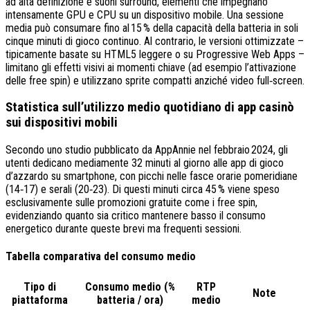
ad alta definizione e suoni surround, elementi che impegnano
intensamente GPU e CPU su un dispositivo mobile. Una sessione
media può consumare fino al 15 % della capacità della batteria in soli
cinque minuti di gioco continuo. Al contrario, le versioni ottimizzate –
tipicamente basate su HTML5 leggere o su Progressive Web Apps –
limitano gli effetti visivi ai momenti chiave (ad esempio l’attivazione
delle free spin) e utilizzano sprite compatti anziché video full‑screen.
Statistica sull’utilizzo medio quotidiano di app casinò
sui dispositivi mobili
Secondo uno studio pubblicato da AppAnnie nel febbraio 2024, gli
utenti dedicano mediamente 32 minuti al giorno alle app di gioco
d’azzardo su smartphone, con picchi nelle fasce orarie pomeridiane
(14‑17) e serali (20‑23). Di questi minuti circa 45 % viene speso
esclusivamente sulle promozioni gratuite come i free spin,
evidenziando quanto sia critico mantenere basso il consumo
energetico durante queste brevi ma frequenti sessioni.
Tabella comparativa del consumo medio
Tipo di
Consumo medio (%
RTP
Note
piattaforma
batteria / ora)
medio