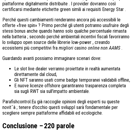
piattaforme digital­mente distribuite . I provider dovranno così
certificarsi mediante etichette green simili ai requisiti Energy Star .
Perché questi cambiamenti renderanno ancora più accessibili le
offerte «free spin» ? Primo perché gli utenti potranno usufruire degli
stessi bonus anche quando hanno solo qualche percentuale rimasta
nella batteria ; secondo perché ambientali incentivi fiscali favoriranno
lo sviluppo open source delle librerie low‐power , creando
ecosistemi più competitivi fra
migliori casino online non AAMS
.
Guardando avanti possiamo immaginare scenari dove:
Le slot live dealer verranno proiettate in realtà aumentata
direttamente dal cloud,
Gli NFT saranno usati come badge temporanei validabili offline,
E nuove licenze offshore garantiranno trasparenza completa
sia sugli RWT sia sull’impatto ambientale.
Parafishcontrol.Eu già raccoglie opinioni degli esperti su queste
novitˆà ; tenere d’occhio questi sviluppI sarà fondamentale per
scegliere sempre piattaforme affidabili ed ecologiche.
Conclusione – 220 parole