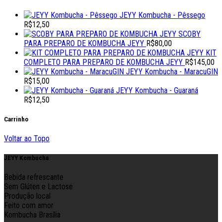
JEYY Kombucha - Pêssego
R$
12,50
SCOBY
PARA PREPARO DE KOMBUCHA JEYY
R$
80,00
KIT
COMPLETO PARA PREPARO DE KOMBUCHA JEYY
R$
145,00
JEYY Kombucha - MaracuGIN
R$
15,00
JEYY Kombucha - Guaraná
R$
12,50
Carrinho
Voltar ao Topo
JEYY Kombucha
Bebida refrescante
Sem Glúten e Lactose
Produção local
Feito com amor
Kombucha Brasília