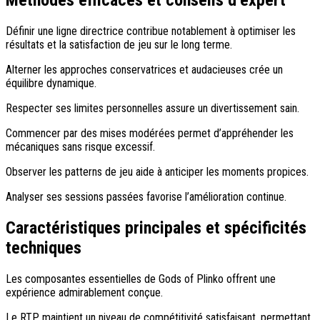
Méthodes efficaces et conseils d’expert
Définir une ligne directrice contribue notablement à optimiser les
résultats et la satisfaction de jeu sur le long terme.
Alterner les approches conservatrices et audacieuses crée un
équilibre dynamique.
Respecter ses limites personnelles assure un divertissement sain.
Commencer par des mises modérées permet d’appréhender les
mécaniques sans risque excessif.
Observer les patterns de jeu aide à anticiper les moments propices.
Analyser ses sessions passées favorise l’amélioration continue.
Caractéristiques principales et spécificités
techniques
Les composantes essentielles de Gods of Plinko offrent une
expérience admirablement conçue.
Le RTP maintient un niveau de compétitivité satisfaisant, permettant