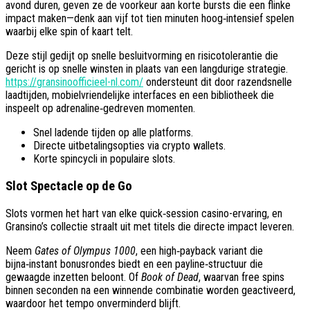
avond duren, geven ze de voorkeur aan korte bursts die een flinke
impact maken—denk aan vijf tot tien minuten hoog‑intensief spelen
waarbij elke spin of kaart telt.
Deze stijl gedijt op snelle besluitvorming en risicotolerantie die
gericht is op snelle winsten in plaats van een langdurige strategie.
https://gransinoofficieel-nl.com/
ondersteunt dit door razendsnelle
laadtijden, mobielvriendelijke interfaces en een bibliotheek die
inspeelt op adrenaline‑gedreven momenten.
Snel ladende tijden op alle platforms.
Directe uitbetalingsopties via crypto wallets.
Korte spincycli in populaire slots.
Slot Spectacle op de Go
Slots vormen het hart van elke quick‑session casino-ervaring, en
Gransino’s collectie straalt uit met titels die directe impact leveren.
Neem
Gates of Olympus 1000
, een high‑payback variant die
bijna‑instant bonusrondes biedt en een payline‑structuur die
gewaagde inzetten beloont. Of
Book of Dead
, waarvan free spins
binnen seconden na een winnende combinatie worden geactiveerd,
waardoor het tempo onverminderd blijft.