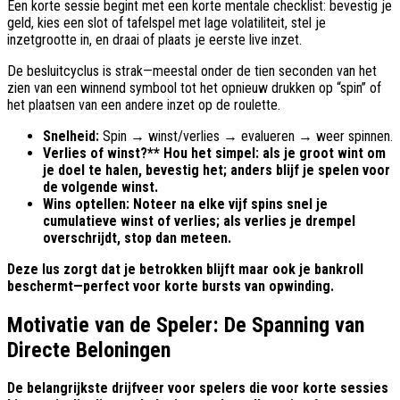
Een korte sessie begint met een korte mentale checklist: bevestig je
geld, kies een slot of tafelspel met lage volatiliteit, stel je
inzetgrootte in, en draai of plaats je eerste live inzet.
De besluitcyclus is strak—meestal onder de tien seconden van het
zien van een winnend symbool tot het opnieuw drukken op “spin” of
het plaatsen van een andere inzet op de roulette.
Snelheid:
Spin → winst/verlies → evalueren → weer spinnen.
Verlies of winst?** Hou het simpel: als je groot wint om
je doel te halen, bevestig het; anders blijf je spelen voor
de volgende winst.
Wins optellen:
Noteer na elke vijf spins snel je
cumulatieve winst of verlies; als verlies je drempel
overschrijdt, stop dan meteen.
Deze lus zorgt dat je betrokken blijft maar ook je bankroll
beschermt—perfect voor korte bursts van opwinding.
Motivatie van de Speler: De Spanning van
Directe Beloningen
De belangrijkste drijfveer voor spelers die voor korte sessies