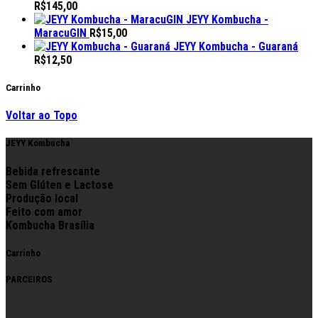
R$
145,00
JEYY Kombucha -
MaracuGIN
R$
15,00
JEYY Kombucha - Guaraná
R$
12,50
Carrinho
Voltar ao Topo
JEYY Kombucha
Bebida refrescante
Sem Glúten e Lactose
Produção local
Feito com amor
Kombucha Brasília
Carrinho
PARCEIROS