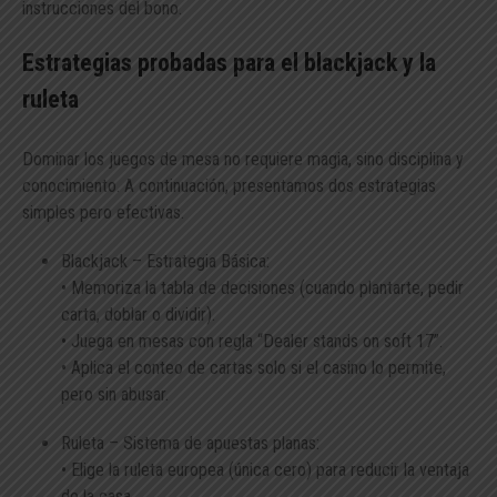
instrucciones del bono.
Estrategias probadas para el blackjack y la
ruleta
Dominar los juegos de mesa no requiere magia, sino disciplina y
conocimiento. A continuación, presentamos dos estrategias
simples pero efectivas.
Blackjack – Estrategia Básica:
• Memoriza la tabla de decisiones (cuando plantarte, pedir
carta, doblar o dividir).
• Juega en mesas con regla “Dealer stands on soft 17”.
• Aplica el conteo de cartas solo si el casino lo permite,
pero sin abusar.
Ruleta – Sistema de apuestas planas:
• Elige la ruleta europea (única cero) para reducir la ventaja
de la casa.