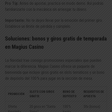
Pro Tip:
Antes de apostar, practica en modo demo. Así podrás
familiarizarte con la mecánica sin arriesgar tu dinero.
Importante:
No te dejes llevar por la emoción del primer giro.
Establece un límite de pérdida y cúmplelo.
Soluciones: bonos y giros gratis de temporada
en Magius Casino
La Navidad trae consigo promociones especiales que pueden
marcar la diferencia. Magius Casino ofrece un paquete de
bienvenida que incluye giros gratis en slots temáticos y un bono
de depósito del 100 % para jugar en la sección de mesa.
SLOTS CON GIROS
BONO DE
REQUISITOS DE
PROMOCIÓN
GRATIS
DEPÓSITO
APUESTA
Oferta
20 giros en “Santa
100 %
30x (bonus)
Navideña
Spins”
hasta