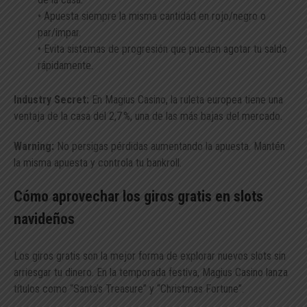
• Apuesta siempre la misma cantidad en rojo/negro o
par/impar.
• Evita sistemas de progresión que pueden agotar tu saldo
rápidamente.
Industry Secret:
En Magius Casino, la ruleta europea tiene una
ventaja de la casa del 2,7 %, una de las más bajas del mercado.
Warning:
No persigas pérdidas aumentando la apuesta. Mantén
la misma apuesta y controla tu bankroll.
Cómo aprovechar los giros gratis en slots
navideños
Los giros gratis son la mejor forma de explorar nuevos slots sin
arriesgar tu dinero. En la temporada festiva, Magius Casino lanza
títulos como “Santa’s Treasure” y “Christmas Fortune”.