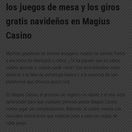
los juegos de mesa y los giros
gratis navideños en Magius
Casino
Muchos jugadores se sienten inseguros cuando se sientan frente
a una mesa de blackjack o ruleta. ¿Te ha pasado que no sabes
cuánto apostar o cuándo pedir carta? Esa incertidumbre suele
deberse a la falta de estrategia básica y a la ausencia de una
plataforma que ofrezca apoyo real.
En Magius Casino, el proceso de registro es rápido y el sitio está
optimizado para que cualquier persona pueda Magius Casino
casino jugar sin complicaciones. Además, el casino cuenta con
tutoriales interactivos que explican paso a paso las reglas de
cada juego.