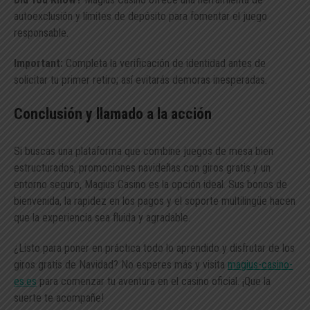
autoexclusión y límites de depósito para fomentar el juego
responsable.
Important:
Completa la verificación de identidad antes de
solicitar tu primer retiro; así evitarás demoras inesperadas.
Conclusión y llamado a la acción
Si buscas una plataforma que combine juegos de mesa bien
estructurados, promociones navideñas con giros gratis y un
entorno seguro, Magius Casino es la opción ideal. Sus bonos de
bienvenida, la rapidez en los pagos y el soporte multilingüe hacen
que la experiencia sea fluida y agradable.
¿Listo para poner en práctica todo lo aprendido y disfrutar de los
giros gratis de Navidad? No esperes más y visita
magius-casino-
es.es
para comenzar tu aventura en el casino oficial. ¡Que la
suerte te acompañe!