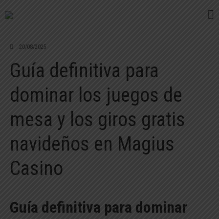
Feito com Amor
JEYY Kombucha
20/08/2025
Guía definitiva para
dominar los juegos de
O QUE É KOMBUCHA
HISTÓRIA
mesa y los giros gratis
FAQ
LOJA
navideños en Magius
ONDE ENCONTRAR
Casino
CONTATO
PEDIDOS
BLOG
Guía definitiva para dominar