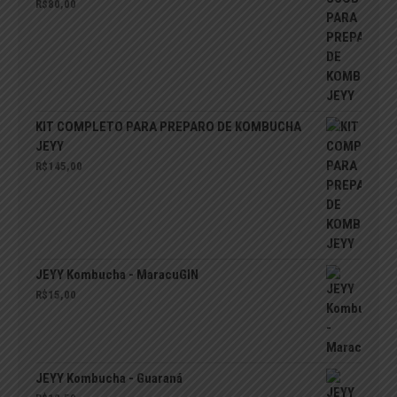
R$
80,00
KIT COMPLETO PARA PREPARO DE KOMBUCHA
JEYY
R$
145,00
JEYY Kombucha - MaracuGIN
R$
15,00
JEYY Kombucha - Guaraná