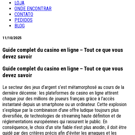
LOJA
ONDE ENCONTRAR
CONTATO
PEDIDOS
BLOG
11/10/2025
Guide complet du casino en ligne – Tout ce que vous
devez savoir
Guide complet du casino en ligne – Tout ce que vous
devez savoir
Le secteur des jeux d’argent s’est métamorphosé au cours de la
dernière décennie : les plateformes de casino en ligne attirent
chaque jour des millions de joueurs français grâce à l’accès
instantané depuis un smartphone ou un ordinateur. Cette explosion
s’explique par la combinaison d’une offre ludique toujours plus
diversifiée, de technologies de streaming haute définition et de
réglementations européennes qui rassurent le public. En
conséquence, le choix d’un site fiable n’est plus anodin ; il doit être
guidé par des critères précis afin d’éviter les arnaques et les