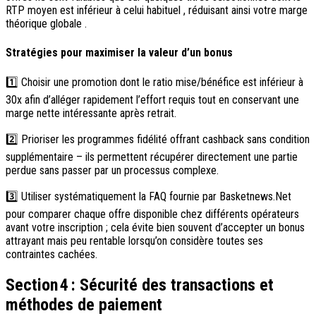
RTP moyen est inférieur à celui habituel , réduisant ainsi votre marge
théorique globale .
Stratégies pour maximiser la valeur d’un bonus
1️⃣ Choisir une promotion dont le ratio mise/bénéfice est inférieur à
30x afin d’alléger rapidement l’effort requis tout en conservant une
marge nette intéressante après retrait.
2️⃣ Prioriser les programmes fidélité offrant cashback sans condition
supplémentaire – ils permettent récupérer directement une partie
perdue sans passer par un processus complexe.
3️⃣ Utiliser systématiquement la FAQ fournie par Basketnews.Net
pour comparer chaque offre disponible chez différents opérateurs
avant votre inscription ; cela évite bien souvent d’accepter un bonus
attrayant mais peu rentable lorsqu’on considère toutes ses
contraintes cachées.
Section 4 : Sécurité des transactions et
méthodes de paiement