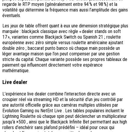
regarde le RTP moyen (généralement entre 94 % et 98 %) et la
volatilité qui détermine la fréquence mais aussi l’amplitude des gains
éventuels.
Les jeux de table offrent quant à eux une dimension stratégique plus
marquée : blackjack classique avec règle « dealer stands on soft
17 », variantes comme Blackjack Switch ou Spanish 21 ; roulette
européenne avec zéro simple versus roulette américaine ajoutant
double zéro ; baccarat punto banco où chaque main possède un
léger avantage maison que l’on peut compenser par une gestion
stricte du capital. Chaque variante possède ses propres tableaux de
paiement qui influencent directement votre espérance
mathématique.​
Live dealer
L’expérience live dealer combine l’interaction directe avec un
croupier réel via streaming HD et la sécurité d’un jeu contrôlé par
une autorité officielle grâce aux caméras multiples utilisées par
Evolution Gaming ou NetEnt Live . Les tables populaires incluent le
Lightning Roulette où chaque spin peut déclencher un multiplicateur
jusqu’à ×500 , ainsi que le Blackjack Infinite Bet permettant aux high
rollers d’enchérir sans plafond prédéfini – idéal pour ceux qui