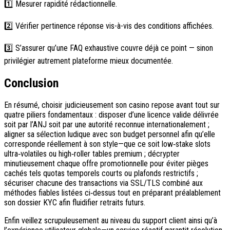
1️⃣ Mesurer rapidité rédactionnelle.
2️⃣ Vérifier pertinence réponse vis-à-vis des conditions affichées.
3️⃣ S’assurer qu’une FAQ exhaustive couvre déjà ce point — sinon
privilégier autrement plateforme mieux documentée.
Conclusion
En résumé, choisir judicieusement son casino repose avant tout sur
quatre piliers fondamentaux : disposer d’une licence valide délivrée
soit par l’ANJ soit par une autorité reconnue internationalement ;
aligner sa sélection ludique avec son budget personnel afin qu’elle
corresponde réellement à son style—que ce soit low‑stake slots
ultra‑volatiles ou high‑roller tables premium ; décrypter
minutieusement chaque offre promotionnelle pour éviter pièges
cachés tels quotas temporels courts ou plafonds restrictifs ;
sécuriser chacune des transactions via SSL/TLS combiné aux
méthodes fiables listées ci‑dessus tout en préparant préalablement
son dossier KYC afin fluidifier retraits futurs.
Enfin veillez scrupuleusement au niveau du support client ainsi qu’à