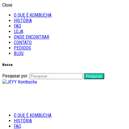
Close
O QUE É KOMBUCHA
HISTÓRIA
FAQ
LOJA
ONDE ENCONTRAR
CONTATO
PEDIDOS
BLOG
Busca
Pesquisar por:
Feito com Amor
O QUE É KOMBUCHA
JEYY Kombucha
HISTÓRIA
FAQ