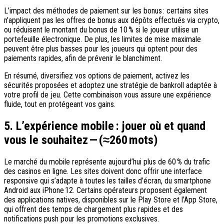
L’impact des méthodes de paiement sur les bonus : certains sites
n’appliquent pas les offres de bonus aux dépôts effectués via crypto,
ou réduisent le montant du bonus de 10 % si le joueur utilise un
portefeuille électronique. De plus, les limites de mise maximale
peuvent être plus basses pour les joueurs qui optent pour des
paiements rapides, afin de prévenir le blanchiment.
En résumé, diversifiez vos options de paiement, activez les
sécurités proposées et adoptez une stratégie de bankroll adaptée à
votre profil de jeu. Cette combinaison vous assure une expérience
fluide, tout en protégeant vos gains.
5. L’expérience mobile : jouer où et quand
vous le souhaitez — (≈260 mots)
Le marché du mobile représente aujourd’hui plus de 60 % du trafic
des casinos en ligne. Les sites doivent donc offrir une interface
responsive qui s’adapte à toutes les tailles d’écran, du smartphone
Android aux iPhone 12. Certains opérateurs proposent également
des applications natives, disponibles sur le Play Store et l’App Store,
qui offrent des temps de chargement plus rapides et des
notifications push pour les promotions exclusives.