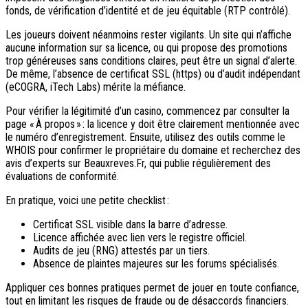
fonds, de vérification d’identité et de jeu équitable (RTP contrôlé).
Les joueurs doivent néanmoins rester vigilants. Un site qui n’affiche
aucune information sur sa licence, ou qui propose des promotions
trop généreuses sans conditions claires, peut être un signal d’alerte.
De même, l’absence de certificat SSL (https) ou d’audit indépendant
(eCOGRA, iTech Labs) mérite la méfiance.
Pour vérifier la légitimité d’un casino, commencez par consulter la
page « À propos » : la licence y doit être clairement mentionnée avec
le numéro d’enregistrement. Ensuite, utilisez des outils comme le
WHOIS pour confirmer le propriétaire du domaine et recherchez des
avis d’experts sur Beauxreves.Fr, qui publie régulièrement des
évaluations de conformité.
En pratique, voici une petite checklist :
Certificat SSL visible dans la barre d’adresse.
Licence affichée avec lien vers le registre officiel.
Audits de jeu (RNG) attestés par un tiers.
Absence de plaintes majeures sur les forums spécialisés.
Appliquer ces bonnes pratiques permet de jouer en toute confiance,
tout en limitant les risques de fraude ou de désaccords financiers.