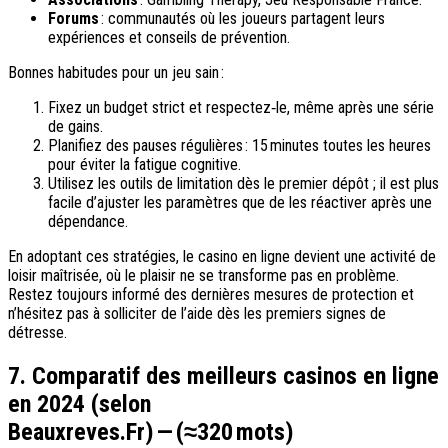
Forums
: communautés où les joueurs partagent leurs
expériences et conseils de prévention.
Bonnes habitudes pour un jeu sain :
Fixez un budget strict et respectez‑le, même après une série
de gains.
Planifiez des pauses régulières : 15 minutes toutes les heures
pour éviter la fatigue cognitive.
Utilisez les outils de limitation dès le premier dépôt ; il est plus
facile d’ajuster les paramètres que de les réactiver après une
dépendance.
En adoptant ces stratégies, le casino en ligne devient une activité de
loisir maîtrisée, où le plaisir ne se transforme pas en problème.
Restez toujours informé des dernières mesures de protection et
n’hésitez pas à solliciter de l’aide dès les premiers signes de
détresse.
7. Comparatif des meilleurs casinos en ligne
en 2024 (selon
Beauxreves.Fr) — (≈320 mots)