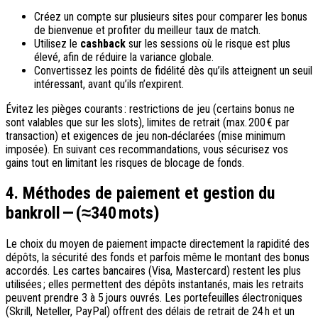
Créez un compte sur plusieurs sites pour comparer les bonus
de bienvenue et profiter du meilleur taux de match.
Utilisez le
cashback
sur les sessions où le risque est plus
élevé, afin de réduire la variance globale.
Convertissez les points de fidélité dès qu’ils atteignent un seuil
intéressant, avant qu’ils n’expirent.
Évitez les pièges courants : restrictions de jeu (certains bonus ne
sont valables que sur les slots), limites de retrait (max. 200 € par
transaction) et exigences de jeu non‑déclarées (mise minimum
imposée). En suivant ces recommandations, vous sécurisez vos
gains tout en limitant les risques de blocage de fonds.
4. Méthodes de paiement et gestion du
bankroll — (≈340 mots)
Le choix du moyen de paiement impacte directement la rapidité des
dépôts, la sécurité des fonds et parfois même le montant des bonus
accordés. Les cartes bancaires (Visa, Mastercard) restent les plus
utilisées ; elles permettent des dépôts instantanés, mais les retraits
peuvent prendre 3 à 5 jours ouvrés. Les portefeuilles électroniques
(Skrill, Neteller, PayPal) offrent des délais de retrait de 24 h et un