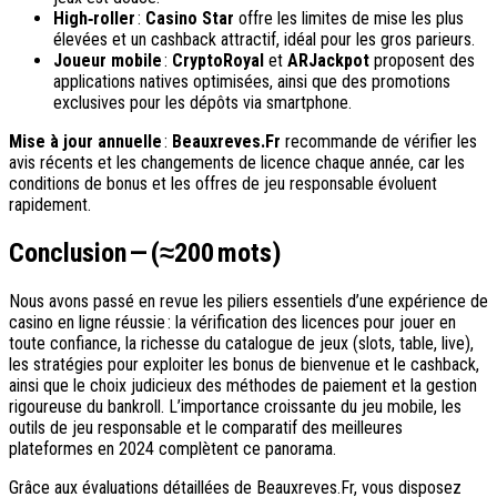
High‑roller
:
Casino Star
offre les limites de mise les plus
élevées et un cashback attractif, idéal pour les gros parieurs.
Joueur mobile
:
CryptoRoyal
et
ARJackpot
proposent des
applications natives optimisées, ainsi que des promotions
exclusives pour les dépôts via smartphone.
Mise à jour annuelle
:
Beauxreves.Fr
recommande de vérifier les
avis récents et les changements de licence chaque année, car les
conditions de bonus et les offres de jeu responsable évoluent
rapidement.
Conclusion — (≈200 mots)
Nous avons passé en revue les piliers essentiels d’une expérience de
casino en ligne réussie : la vérification des licences pour jouer en
toute confiance, la richesse du catalogue de jeux (slots, table, live),
les stratégies pour exploiter les bonus de bienvenue et le cashback,
ainsi que le choix judicieux des méthodes de paiement et la gestion
rigoureuse du bankroll. L’importance croissante du jeu mobile, les
outils de jeu responsable et le comparatif des meilleures
plateformes en 2024 complètent ce panorama.
Grâce aux évaluations détaillées de Beauxreves.Fr, vous disposez