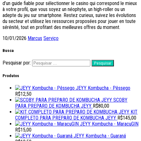
d’un guide fiable pour sélectionner le casino qui correspond le mieux
à votre profil, que vous soyez un néophyte, un high‑roller ou un
adepte du jeu sur smartphone. Restez curieux, suivez les évolutions
du secteur et utilisez les ressources proposées pour jouer en toute
sérénité, tout en profitant des meilleures offres du moment.
10/01/2026
Marcus
Serviço
Busca
Pesquisar por:
Produtos
JEYY Kombucha - Pêssego
R$
12,50
SCOBY
PARA PREPARO DE KOMBUCHA JEYY
R$
80,00
KIT
COMPLETO PARA PREPARO DE KOMBUCHA JEYY
R$
145,00
JEYY Kombucha - MaracuGIN
R$
15,00
JEYY Kombucha - Guaraná