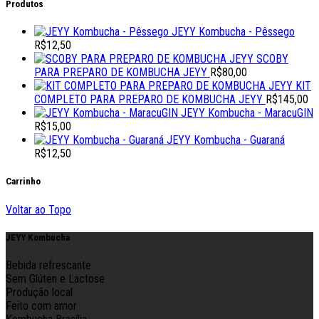
Produtos
JEYY Kombucha - Pêssego
R$
12,50
SCOBY
PARA PREPARO DE KOMBUCHA JEYY
R$
80,00
KIT
COMPLETO PARA PREPARO DE KOMBUCHA JEYY
R$
145,00
JEYY Kombucha - MaracuGIN
R$
15,00
JEYY Kombucha - Guaraná
R$
12,50
Carrinho
Voltar ao Topo
JEYY Kombucha
Bebida refrescante
Sem Glúten e Lactose
Produção local
Feito com amor