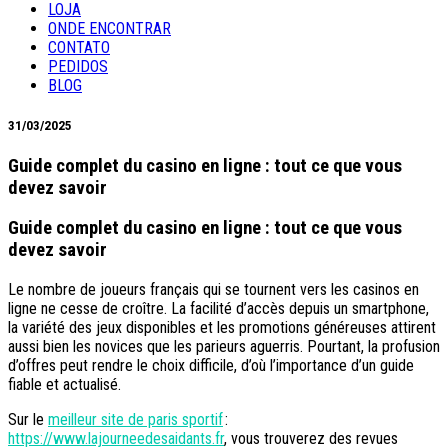
LOJA
ONDE ENCONTRAR
CONTATO
PEDIDOS
BLOG
31/03/2025
Guide complet du casino en ligne : tout ce que vous
devez savoir
Guide complet du casino en ligne : tout ce que vous
devez savoir
Le nombre de joueurs français qui se tournent vers les casinos en
ligne ne cesse de croître. La facilité d’accès depuis un smartphone,
la variété des jeux disponibles et les promotions généreuses attirent
aussi bien les novices que les parieurs aguerris. Pourtant, la profusion
d’offres peut rendre le choix difficile, d’où l’importance d’un guide
fiable et actualisé.
Sur le
meilleur site de paris sportif
:
https://www.lajourneedesaidants.fr
, vous trouverez des revues