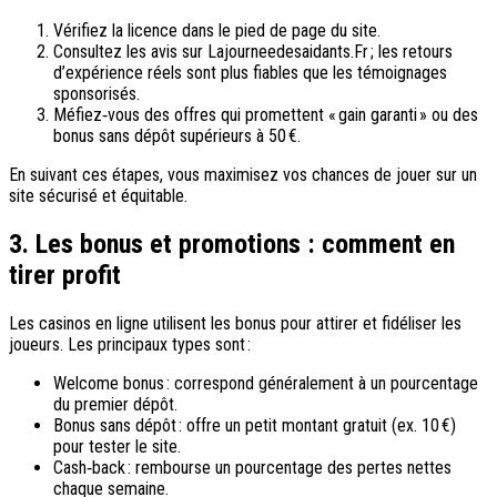
Vérifiez la licence dans le pied de page du site.
Consultez les avis sur Lajourneedesaidants.Fr ; les retours
d’expérience réels sont plus fiables que les témoignages
sponsorisés.
Méfiez‑vous des offres qui promettent « gain garanti » ou des
bonus sans dépôt supérieurs à 50 €.
En suivant ces étapes, vous maximisez vos chances de jouer sur un
site sécurisé et équitable.
3. Les bonus et promotions : comment en
tirer profit
Les casinos en ligne utilisent les bonus pour attirer et fidéliser les
joueurs. Les principaux types sont :
Welcome bonus : correspond généralement à un pourcentage
du premier dépôt.
Bonus sans dépôt : offre un petit montant gratuit (ex. 10 €)
pour tester le site.
Cash‑back : rembourse un pourcentage des pertes nettes
chaque semaine.