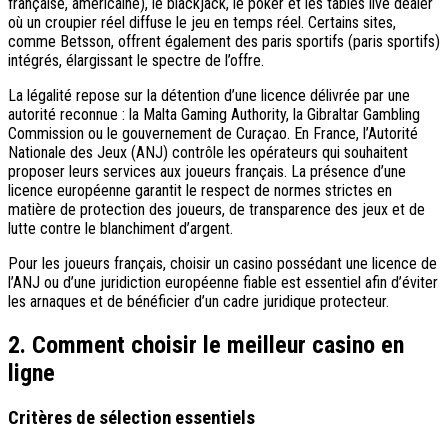
française, américaine), le blackjack, le poker et les tables live dealer
où un croupier réel diffuse le jeu en temps réel. Certains sites,
comme Betsson, offrent également des paris sportifs (paris sportifs)
intégrés, élargissant le spectre de l’offre.
La légalité repose sur la détention d’une licence délivrée par une
autorité reconnue : la Malta Gaming Authority, la Gibraltar Gambling
Commission ou le gouvernement de Curaçao. En France, l’Autorité
Nationale des Jeux (ANJ) contrôle les opérateurs qui souhaitent
proposer leurs services aux joueurs français. La présence d’une
licence européenne garantit le respect de normes strictes en
matière de protection des joueurs, de transparence des jeux et de
lutte contre le blanchiment d’argent.
Pour les joueurs français, choisir un casino possédant une licence de
l’ANJ ou d’une juridiction européenne fiable est essentiel afin d’éviter
les arnaques et de bénéficier d’un cadre juridique protecteur.
2. Comment choisir le meilleur casino en
ligne
Critères de sélection essentiels