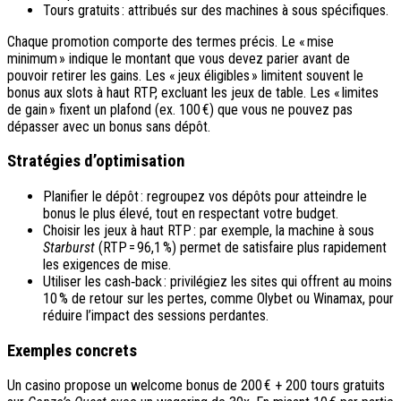
Tours gratuits : attribués sur des machines à sous spécifiques.
Chaque promotion comporte des termes précis. Le « mise
minimum » indique le montant que vous devez parier avant de
pouvoir retirer les gains. Les « jeux éligibles » limitent souvent le
bonus aux slots à haut RTP, excluant les jeux de table. Les « limites
de gain » fixent un plafond (ex. 100 €) que vous ne pouvez pas
dépasser avec un bonus sans dépôt.
Stratégies d’optimisation
Planifier le dépôt : regroupez vos dépôts pour atteindre le
bonus le plus élevé, tout en respectant votre budget.
Choisir les jeux à haut RTP : par exemple, la machine à sous
Starburst
(RTP = 96,1 %) permet de satisfaire plus rapidement
les exigences de mise.
Utiliser les cash‑back : privilégiez les sites qui offrent au moins
10 % de retour sur les pertes, comme Olybet ou Winamax, pour
réduire l’impact des sessions perdantes.
Exemples concrets
Un casino propose un welcome bonus de 200 € + 200 tours gratuits