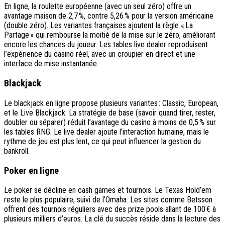
En ligne, la roulette européenne (avec un seul zéro) offre un
avantage maison de 2,7 %, contre 5,26 % pour la version américaine
(double zéro). Les variantes françaises ajoutent la règle « La
Partage » qui rembourse la moitié de la mise sur le zéro, améliorant
encore les chances du joueur. Les tables live dealer reproduisent
l’expérience du casino réel, avec un croupier en direct et une
interface de mise instantanée.
Blackjack
Le blackjack en ligne propose plusieurs variantes : Classic, European,
et le Live Blackjack. La stratégie de base (savoir quand tirer, rester,
doubler ou séparer) réduit l’avantage du casino à moins de 0,5 % sur
les tables RNG. Le live dealer ajoute l’interaction humaine, mais le
rythme de jeu est plus lent, ce qui peut influencer la gestion du
bankroll.
Poker en ligne
Le poker se décline en cash games et tournois. Le Texas Hold’em
reste le plus populaire, suivi de l’Omaha. Les sites comme Betsson
offrent des tournois réguliers avec des prize pools allant de 100 € à
plusieurs milliers d’euros. La clé du succès réside dans la lecture des