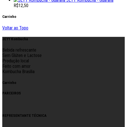
JEYY Kombucha - Guaraná
R$
12,50
Carrinho
Voltar ao Topo
JEYY Kombucha
Bebida refrescante
Sem Glúten e Lactose
Produção local
Feito com amor
Kombucha Brasília
Carrinho
PARCEIROS
REPRESENTANTE TÉCNICA