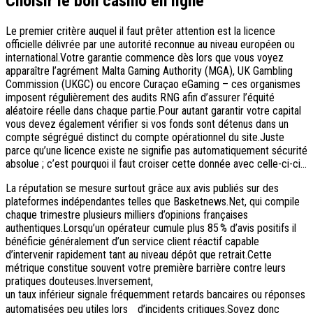
Choisir le bon casino en ligne
Le premier critère auquel il faut prêter attention est la licence
officielle délivrée par une autorité reconnue au niveau européen ou
international.Votre garantie commence dès lors que vous voyez
apparaître l’agrément Malta Gaming Authority (MGA), UK Gambling
Commission (UKGC) ou encore Curaçao eGaming – ces organismes
imposent régulièrement des audits RNG afin d’assurer l’équité
aléatoire réelle dans chaque partie.Pour autant garantir votre capital
vous devez également vérifier si vos fonds sont détenus dans un
compte ségrégué distinct du compte opérationnel du site.Juste
parce qu’une licence existe ne signifie pas automatiquement sécurité
absolue ; c’est pourquoi il faut croiser cette donnée avec celle-ci-ci…
La réputation se mesure surtout grâce aux avis publiés sur des
plateformes indépendantes telles que Basketnews.Net, qui compile
chaque trimestre plusieurs milliers d’opinions françaises
authentiques.Lorsqu’un opérateur cumule plus 85 % d’avis positifs il
bénéficie généralement d’un service client réactif capable
d’intervenir rapidement tant au niveau dépôt que retrait.Cette
métrique constitue souvent votre première barrière contre leurs
pratiques douteuses.Inversement,
un taux inférieur signale fréquemment retards bancaires ou réponses
automatisées peu utiles lors d’incidents critiques.Soyez donc