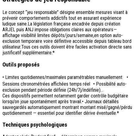
Le concept “jeu responsable” désigne ensemble mesures visant à
prévenir comportements addictifs tout en assurant expérience
ludique saine.La législation française encadrée depuis création
ARJEL puis ANJ impose obligations claires aux opérateurs —
affichage visibilité limites dépôts/jours/semaine,en option auto-
exclusion temporaire voire définitive accessible depuis tableau bord
utilisateur.Tous ces outils doivent être faciles activation directe sans
justificatif supplémentaire.*
Outils proposés
• Limites quotidiennes/maximales paramétrables manuellement •
Sessions chronométrées affichées temps réel • Possibilité auto-
exclusion pendant période définie (24h/7j/indéfinie)…
Ces dispositifs permettent notamment garder contrôle budgétaire
lorsqu’on joue spontanément après travail.• Journaux détaillés
sauvegardés automatiquement montrant montant misé/gagné/pérdu
quotidienement — essentiel pour identifier dérive éventuelle.*
Techniques psychologiques