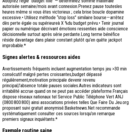
Adoptez règle “budget fixe” — déterminez somme maximale
autorisée semaine/mois avant connexion.Prenez pause toutesles
heures même si vous êtes victorieux ; cela brise boucle dopamine
excessive.• Utilisez méthode “stop loss” similaire bourse — arrêtez
dès perte égale ou supérieureà X %du budget prévu.• Tenir journal
papier ou numérique décrivant émotions ressenties aide conscience
décisionnelle surtout après série perdante.Long terme bénéfice
réside davantage dans plaisir constant plutôt qu’en quête jackpot
improbable.*
Signes alertes & ressources aides
Avertissements fréquents incluent augmentation temps jeu >30 min
consécutif malgré pertes croissantes,budget dépassé
régulièrement,motivation principale devenir revenu
principal,l’absence totale pauses sociales.Autres indicateurs sont
irritabilité accrue quand on ne peut pas accéder plateforme.Français
dispose réseaux nationaux tel Service Public Téléphone Vert ANJ
(0800 800 800) ainsi associations privées telles Que Faire Du Jeu.org
proposant suivi gratuit anonymisé.Basketnews.Net recommande
systématiquement consulter ces sources lorsqu’on remarque
premiers signaux inquiétants.*
Exemple routine saine