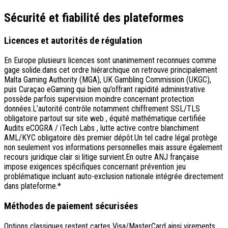
Sécurité et fiabilité des plateformes
Licences et autorités de régulation
En Europe plusieurs licences sont unanimement reconnues comme
gage solide.dans cet ordre hiérarchique on retrouve principalement
Malta Gaming Authority (MGA), UK Gambling Commission (UKGC),
puis Curaçao eGaming qui bien qu’offrant rapidité administrative
possède parfois supervision moindre concernant protection
données.L’autorité contrôle notamment chiffrement SSL/TLS
obligatoire partout sur site web , équité mathématique certifiée
Audits eCOGRA / iTech Labs , lutte active contre blanchiment
AML/KYC obligatoire dès premier dépôt.Un tel cadre légal protège
non seulement vos informations personnelles mais assure également
recours juridique clair si litige survient.En outre ANJ française
impose exigences spécifiques concernant prévention jeu
problématique incluant auto-exclusion nationale intégrée directement
dans plateforme.*
Méthodes de paiement sécurisées
Options classiques restent cartes Visa/MasterCard ainsi virements