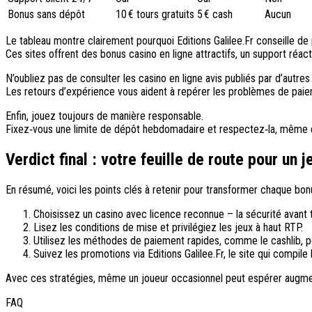
Bonus sans dépôt
10 € tours gratuits
5 € cash
Aucun
Le tableau montre clairement pourquoi Editions Galilee.Fr conseille de
Ces sites offrent des bonus casino en ligne attractifs, un support réacti
N’oubliez pas de consulter les casino en ligne avis publiés par d’autres
Les retours d’expérience vous aident à repérer les problèmes de paieme
Enfin, jouez toujours de manière responsable.
Fixez‑vous une limite de dépôt hebdomadaire et respectez‑la, même 
Verdict final : votre feuille de route pour un j
En résumé, voici les points clés à retenir pour transformer chaque bonu
Choisissez un casino avec licence reconnue – la sécurité avant t
Lisez les conditions de mise et privilégiez les jeux à haut RTP.
Utilisez les méthodes de paiement rapides, comme le cashlib, po
Suivez les promotions via Editions Galilee.Fr, le site qui compil
Avec ces stratégies, même un joueur occasionnel peut espérer augme
FAQ