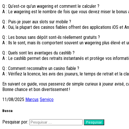
Q : Qu’est‑ce qu’un wagering et comment le calculer ?
A : Le wagering est le nombre de fois que vous devez miser le bonus ava
Q : Puis‑je jouer aux slots sur mobile ?
A : Oui, la plupart des casinos fiables offrent des applications iOS et 
Q : Les bonus sans dépôt sont‑ils réellement gratuits ?
A : Ils le sont, mais ils comportent souvent un wagering plus élevé et u
Q : Quels sont les avantages du cashlib ?
A : Le cashlib permet des retraits instantanés et protège vos informat
Q : Comment reconnaître un casino fiable ?
A : Vérifiez la licence, les avis des joueurs, le temps de retrait et la c
En suivant ce guide, vous passerez de simple curieux à joueur avisé, c
Bonne chance et bon divertissement !
11/08/2025
Marcus
Serviço
Busca
Pesquisar por: