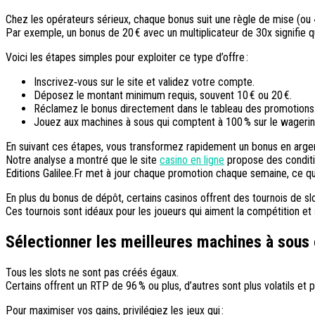
Chez les opérateurs sérieux, chaque bonus suit une règle de mise (ou 
Par exemple, un bonus de 20 € avec un multiplicateur de 30x signifie q
Voici les étapes simples pour exploiter ce type d’offre :
Inscrivez‑vous sur le site et validez votre compte.
Déposez le montant minimum requis, souvent 10 € ou 20 €.
Réclamez le bonus directement dans le tableau des promotions
Jouez aux machines à sous qui comptent à 100 % sur le wagerin
En suivant ces étapes, vous transformez rapidement un bonus en argen
Notre analyse a montré que le site
casino en ligne
propose des conditio
Editions Galilee.Fr met à jour chaque promotion chaque semaine, ce qu
En plus du bonus de dépôt, certains casinos offrent des tournois de slo
Ces tournois sont idéaux pour les joueurs qui aiment la compétition e
Sélectionner les meilleures machines à sous e
Tous les slots ne sont pas créés égaux.
Certains offrent un RTP de 96 % ou plus, d’autres sont plus volatils et
Pour maximiser vos gains, privilégiez les jeux qui :