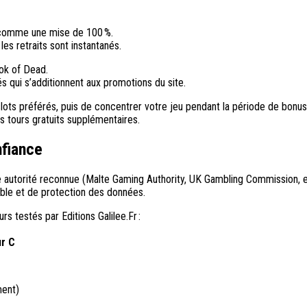
e comme une mise de 100 %.
s retraits sont instantanés.
ook of Dead.
s qui s’additionnent aux promotions du site.
slots préférés, puis de concentrer votre jeu pendant la période de bonus
s tours gratuits supplémentaires.
nfiance
ne autorité reconnue (Malte Gaming Authority, UK Gambling Commission, e
able et de protection des données.
rs testés par Editions Galilee.Fr :
r C
ment)