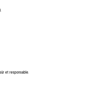
.
sûr et responsable.