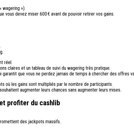
« wagering »).
ue vous devez miser 600 € avant de pouvoir retirer vos gains.
.
g.
t réel.
ns claires et un tableau de suivi du wagering très pratique.
i garantit que vous ne perdez jamais de temps à chercher des offres va
ts où les gains sont multipliés par le nombre de participants.
t souhaitent augmenter leurs chances sans augmenter leurs mises.
t profiter du cashlib
 promettent des jackpots massifs.