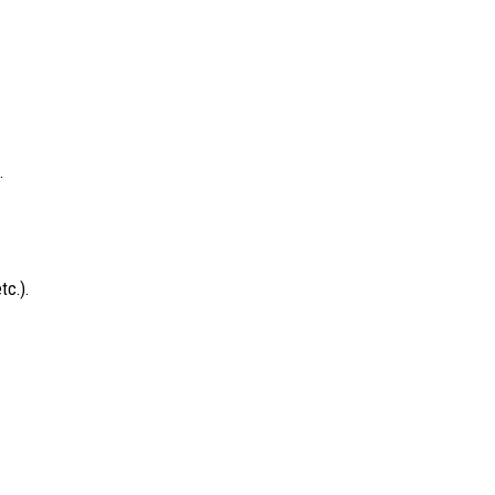
.
tc.).