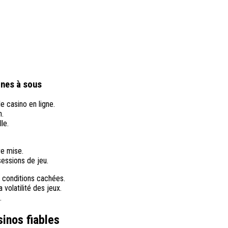
ines à sous
e casino en ligne.
h.
le.
re mise.
essions de jeu.
s conditions cachées.
volatilité des jeux.
.
inos fiables