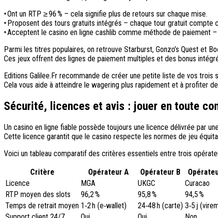
• Ont un RTP ≥ 96 % – cela signifie plus de retours sur chaque mise.
• Proposent des tours gratuits intégrés – chaque tour gratuit compt
• Acceptent le casino en ligne cashlib comme méthode de paiement – le
Parmi les titres populaires, on retrouve Starburst, Gonzo’s Quest et B
Ces jeux offrent des lignes de paiement multiples et des bonus intégré
Editions Galilee.Fr recommande de créer une petite liste de vos trois 
Cela vous aide à atteindre le wagering plus rapidement et à profiter de
Sécurité, licences et avis : jouer en toute co
Un casino en ligne fiable possède toujours une licence délivrée par u
Cette licence garantit que le casino respecte les normes de jeu équit
Voici un tableau comparatif des critères essentiels entre trois opérateu
Critère
Opérateur A
Opérateur B
Opérateu
Licence
MGA
UKGC
Curacao
RTP moyen des slots
96,2 %
95,8 %
94,5 %
Temps de retrait moyen
1‑2 h (e‑wallet)
24‑48 h (carte)
3‑5 j (vire
Support client 24/7
Oui
Oui
Non