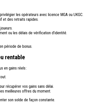
 privilégier les opérateurs avec licence MGA ou UKGC.
f et des retraits rapides.
 joueurs.
nt ou les délais de vérification d’identité.
en période de bonus.
eu rentable
s en gains réels :
out.
ur récupérer vos gains sans délai.
e les meilleures offres du moment.
nter son solde de façon constante.