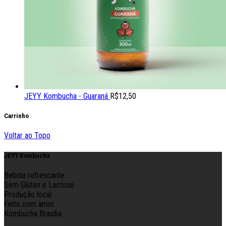
JEYY Kombucha - Guaraná
R$
12,50
Carrinho
Voltar ao Topo
JEYY Kombucha
Bebida refrescante
Sem Glúten e Lactose
Produção local
Feito com amor
Kombucha Brasília