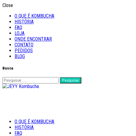
Close
O QUE É KOMBUCHA
HISTÓRIA
FAQ
LOJA
ONDE ENCONTRAR
CONTATO
PEDIDOS
BLOG
Busca
Pesquisar
por:
Feito com Amor
O QUE É KOMBUCHA
JEYY Kombucha
HISTÓRIA
FAQ