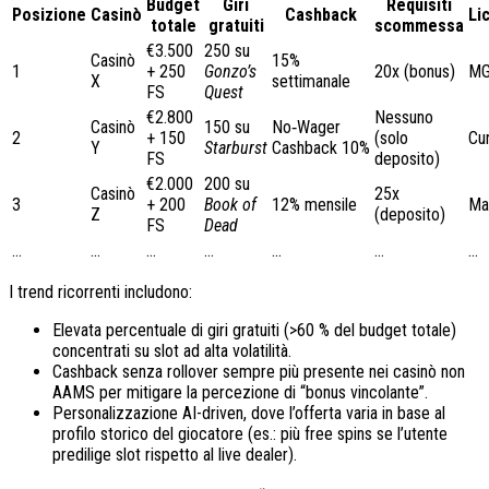
Budget
Giri
Requisiti
Posizione
Casinò
Cashback
Li
totale
gratuiti
scommessa
€3.500
250 su
Casinò
15%
1
+ 250
Gonzo’s
20x (bonus)
M
X
settimanale
FS
Quest
€2.800
Nessuno
Casinò
150 su
No‑Wager
2
+ 150
(solo
Cu
Y
Starburst
Cashback 10%
FS
deposito)
€2.000
200 su
Casinò
25x
3
+ 200
Book of
12% mensile
Ma
Z
(deposito)
FS
Dead
…
…
…
…
…
…
…
I trend ricorrenti includono:
Elevata percentuale di giri gratuiti (>60 % del budget totale)
concentrati su slot ad alta volatilità.
Cashback senza rollover sempre più presente nei casinò non
AAMS per mitigare la percezione di “bonus vincolante”.
Personalizzazione AI-driven, dove l’offerta varia in base al
profilo storico del giocatore (es.: più free spins se l’utente
predilige slot rispetto al live dealer).