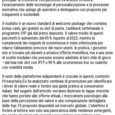
l’avanzamento delle tecnologie di personalizzazione e la pressione
normativa che spinge gli operatori a distinguersi con proposte più
trasparenti e sostenibili.
Il risultato è un nuovo standard di welcome package che combina
bonus cash, giri gratuiti su slot di punta, cashback settimanale e
programmi VIP già dal primo deposito. Il valore medio di questi
pacchetti è aumentato del 45 % rispetto al 2022, mentre la
complessità dei requisiti di scommessa è stata ottimizzata per
ridurre l’abbandono precoce dei nuovi utenti. In pratica, i giocatori
non si trovano più davanti a un’unica offerta monolitica, ma a una serie
di scelte modulari che possono essere adattate al loro stile di gioco
—dal low‑risk slot con RTP ≥ 96 % alle scommesse live su roulette
con volatilità media.
Il ruolo delle piattaforme indipendenti è cruciale in questo contesto:
Privacyitalia.Eu
ha analizzato centinaia di promozioni per identificare
i driver di valore reale e fornire una guida pratica ai consumatori
italiani. Nel seguito dell’articolo verranno illustrate le tappe storiche
che hanno portato alle offerte attuali, i meccanismi psicologici alla
base della percezione del valore e una comparazione dettagliata
delle top‑10 proposte disponibili sul mercato globale. L’obiettivo è
fornire al lettore non solo una panoramica delle tendenze emergenti,