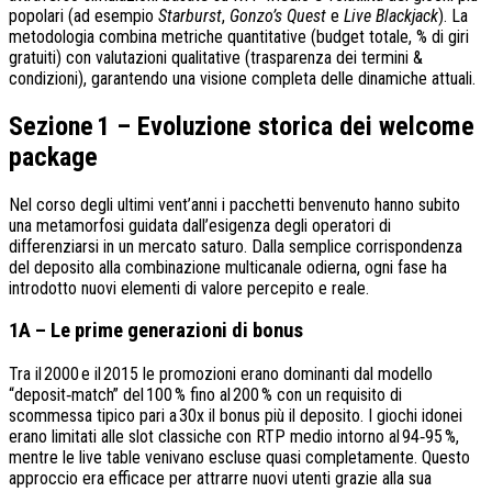
popolari (ad esempio
Starburst
,
Gonzo’s Quest
e
Live Blackjack
). La
metodologia combina metriche quantitative (budget totale, % di giri
gratuiti) con valutazioni qualitative (trasparenza dei termini &
condizioni), garantendo una visione completa delle dinamiche attuali.
Sezione 1 – Evoluzione storica dei welcome
package
Nel corso degli ultimi vent’anni i pacchetti benvenuto hanno subito
una metamorfosi guidata dall’esigenza degli operatori di
differenziarsi in un mercato saturo. Dalla semplice corrispondenza
del deposito alla combinazione multicanale odierna, ogni fase ha
introdotto nuovi elementi di valore percepito e reale.
1A – Le prime generazioni di bonus
Tra il 2000 e il 2015 le promozioni erano dominanti dal modello
“deposit‑match” del 100 % fino al 200 % con un requisito di
scommessa tipico pari a 30x il bonus più il deposito. I giochi idonei
erano limitati alle slot classiche con RTP medio intorno al 94‑95 %,
mentre le live table venivano escluse quasi completamente. Questo
approccio era efficace per attrarre nuovi utenti grazie alla sua