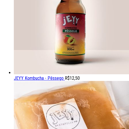
JEYY Kombucha - Pêssego
R$
12,50