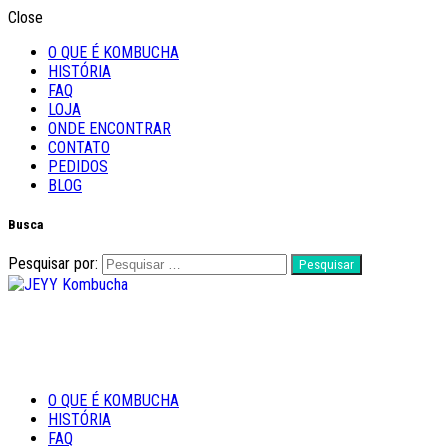
Close
O QUE É KOMBUCHA
HISTÓRIA
FAQ
LOJA
ONDE ENCONTRAR
CONTATO
PEDIDOS
BLOG
Busca
Pesquisar por:
Feito com Amor
O QUE É KOMBUCHA
JEYY Kombucha
HISTÓRIA
FAQ