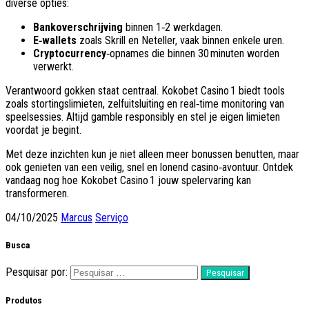
diverse opties:
Bankoverschrijving
binnen 1‑2 werkdagen.
E‑wallets
zoals Skrill en Neteller, vaak binnen enkele uren.
Cryptocurrency
‑opnames die binnen 30 minuten worden
verwerkt.
Verantwoord gokken staat centraal. Kokobet Casino 1 biedt tools
zoals stortingslimieten, zelfuitsluiting en real‑time monitoring van
speelsessies. Altijd gamble responsibly en stel je eigen limieten
voordat je begint.
Met deze inzichten kun je niet alleen meer bonussen benutten, maar
ook genieten van een veilig, snel en lonend casino‑avontuur. Ontdek
vandaag nog hoe Kokobet Casino 1 jouw spelervaring kan
transformeren.
04/10/2025
Marcus
Serviço
Busca
Pesquisar por:
Produtos