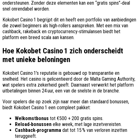
ondersteunen. Zonder deze elementen kan een “gratis spins”‑deal
snel onrendabel worden.
Kokobet Casino 1 begrijpt dit en heeft een portfolio van aanbiedingen
die zowel beginners als high‑rollers aanspreken. Met een mix van
cashback, rakeback en cryptocurrency‑stimulansen biedt het
platform een breed scala aan kansen.
Hoe Kokobet Casino 1 zich onderscheidt
met unieke beloningen
Kokobet Casino 1’s reputatie is gebouwd op transparantie en
snelheid. Het casino is gelicentieerd door de Malta Gaming Authority,
wat spelers extra zekerheid geeft. Daarnaast verwerkt het platform
uitbetalingen binnen 24 uur, een van de snelste in de branche.
Voor spelers die op zoek zijn naar meer dan standaard bonussen,
biedt Kokobet Casino 1 een compleet pakket:
Welkomstbonus
tot €500 + 200 gratis spins.
Reload‑bonussen
elke week, met lage inzetvereisten.
Cashback‑programma
dat tot 15 % van verloren inzetten
teruggeeft.