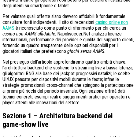
degli utenti su smartphone e tablet.
Per valutare quali offerte siano davvero affidabili è fondamentale
consultare fonti indipendenti. Il sito di recensioni
casino online non
AAMS
è riconosciuto come punto di riferimento per chi cerca un
casino non AAMS affidabile
. Napolisoccer.Net analizza licenze
internazionali, performance dei provider e qualità del supporto clienti,
fornendo un quadro trasparente delle opzioni disponibili per i
giocatori italiani che preferiscono
giochi senza AAMS
.
Nel prosieguo dell’articolo approfondiremo quattro ambiti chiave:
l’architettura backend che sostiene lo streaming live a bassa latenza;
gli algoritmi RNG alla base dei jackpot progressivi natalizi; le scelte
UI/UX pensate per dispositivi mobili durante le feste; infine le
strategie promozionali cross‑channel che spingono la partecipazione
ai premi più ricchi del periodo invernale. Ogni sezione offrirà dati
tecnici concreti, esempi reali e suggerimenti pratici per operatori e
player attenti alle innovazioni del settore.
Sezione 1 – Architettura backend dei
game‑show live