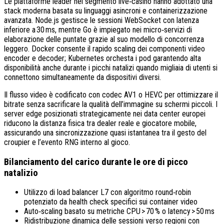
Le piattaforme leader nel segmento live‑casino hanno adottato una
stack moderna basata su linguaggi asincroni e containerizzazione
avanzata. Node.js gestisce le sessioni WebSocket con latenza
inferiore a 30 ms, mentre Go è impiegato nei micro‑servizi di
elaborazione delle puntate grazie al suo modello di concorrenza
leggero. Docker consente il rapido scaling dei componenti video
encoder e decoder; Kubernetes orchesta i pod garantendo alta
disponibilità anche durante i picchi natalizi quando migliaia di utenti si
connettono simultaneamente da dispositivi diversi.
Il flusso video è codificato con codec AV1 o HEVC per ottimizzare il
bitrate senza sacrificare la qualità dell’immagine su schermi piccoli. I
server edge posizionati strategicamente nei data center europei
riducono la distanza fisica tra dealer reale e giocatore mobile,
assicurando una sincronizzazione quasi istantanea tra il gesto del
croupier e l’evento RNG interno al gioco.
Bilanciamento del carico durante le ore di picco
natalizio
Utilizzo di load balancer L7 con algoritmo round‑robin
potenziato da health check specifici sui container video
Auto‑scaling basato su metriche CPU > 70 % o latency > 50 ms
Ridistribuzione dinamica delle sessioni verso regioni con