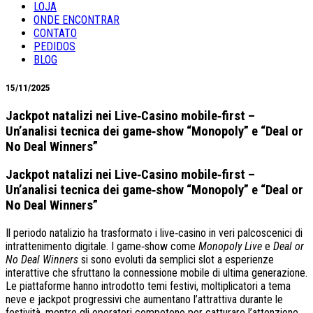
LOJA
ONDE ENCONTRAR
CONTATO
PEDIDOS
BLOG
15/11/2025
Jackpot natalizi nei Live‑Casino mobile‑first –
Un’analisi tecnica dei game‑show “Monopoly” e “Deal or
No Deal Winners”
Jackpot natalizi nei Live‑Casino mobile‑first –
Un’analisi tecnica dei game‑show “Monopoly” e “Deal or
No Deal Winners”
Il periodo natalizio ha trasformato i live‑casino in veri palcoscenici di
intrattenimento digitale. I game‑show come
Monopoly Live
e
Deal or
No Deal Winners
si sono evoluti da semplici slot a esperienze
interattive che sfruttano la connessione mobile di ultima generazione.
Le piattaforme hanno introdotto temi festivi, moltiplicatori a tema
neve e jackpot progressivi che aumentano l’attrattiva durante le
festività, mentre gli operatori competono per catturare l’attenzione