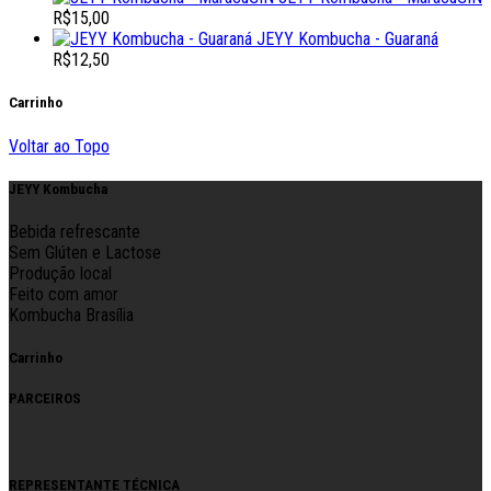
R$
15,00
JEYY Kombucha - Guaraná
R$
12,50
Carrinho
Voltar ao Topo
JEYY Kombucha
Bebida refrescante
Sem Glúten e Lactose
Produção local
Feito com amor
Kombucha Brasília
Carrinho
PARCEIROS
REPRESENTANTE TÉCNICA