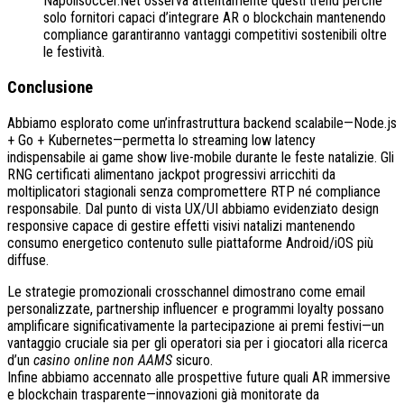
Napoli​soccer.Net osserva attentamente questi trend perché
solo fornitori capaci d’integrare AR o blockchain mantenendo
compliance garantiranno vantaggi competitivi sostenibili oltre
le festività.
Conclusione
Abbiamo esplorato come un’infrastruttura backend scalabile—Node.js
+ Go + Kubernetes—permetta lo streaming low latency
indispensabile ai game show live-mobile durante le feste natalizie. Gli
RNG certificati alimentano jackpot progressivi arricchiti da
moltiplicatori stagionali senza compromettere RTP né compliance
responsabile. Dal punto di vista UX/UI abbiamo evidenziato design
responsive capace di gestire effetti visivi natalizi mantenendo
consumo energetico contenuto sulle piattaforme Android/iOS più
diffuse.
Le strategie promozionali cross­channel dimostrano come email
personalizzate, partnership influencer e programmi loyalty possano
amplificare significativamente la partecipazione ai premi festivi—un
vantaggio cruciale sia per gli operatori sia per i giocatori alla ricerca
d’un
casino online non AAMS
sicuro.
Infine abbiamo accennato alle prospettive future quali AR immersive
e blockchain trasparente—innovazioni già monitorate da