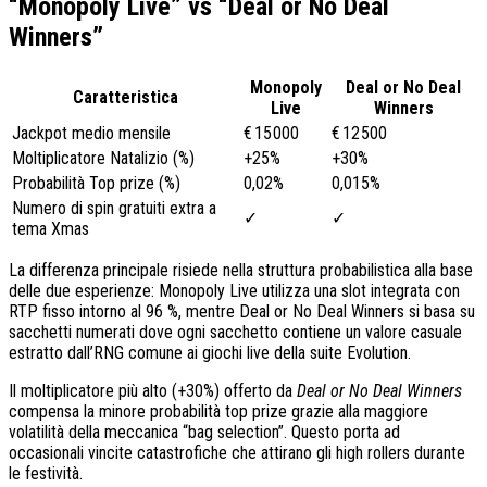
“Monopoly Live” vs “Deal or No Deal
Winners”
Monopoly
Deal or No Deal
Caratteristica
Live
Winners
Jackpot medio mensile
€ 15 000
€ 12 500
Moltiplicatore Natalizio (%)
+25%
+30%
Probabilità Top prize (%)
0,02%
0,015%
Numero di spin gratuiti extra a
✓
✓
tema Xmas
La differenza principale risiede nella struttura probabilistica alla base
delle due esperienze: Monopoly Live utilizza una slot integrata con
RTP fisso intorno al 96 %, mentre Deal or No Deal Winners si basa su
sacchetti numerati dove ogni sacchetto contiene un valore casuale
estratto dall’RNG comune ai giochi live della suite Evolution.
Il moltiplicatore più alto (+30%) offerto da
Deal or No Deal Winners
compensa la minore probabilità top prize grazie alla maggiore
volatilità della meccanica “bag selection”. Questo porta ad
occasionali vincite catastrofiche che attirano gli high rollers durante
le festività.