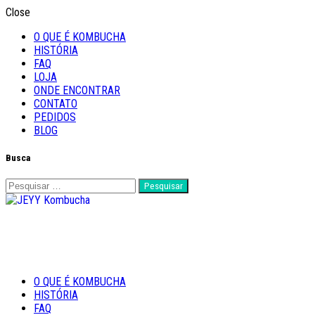
Close
O QUE É KOMBUCHA
HISTÓRIA
FAQ
LOJA
ONDE ENCONTRAR
CONTATO
PEDIDOS
BLOG
Busca
Pesquisar
por:
Feito com Amor
O QUE É KOMBUCHA
JEYY Kombucha
HISTÓRIA
FAQ