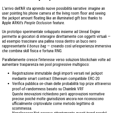
L’arrivo dell’AR sta aprendo nuove possibilità narrative: imagine an
user pointing his phone camera at the living room floor and seeing
the jackpot amount floating like an illuminated gift box thanks to
Apple ARKit’s
People Occlusion
feature.
Un prototipo sperimentale sviluppato insieme ad Unreal Engine
permette ai giocatori di interagire direttamente con oggetti virtuali —
ad esempio trascinare una pallina rossa dentro un buco nero
rappresentante il
bonus bag
— creando così un’esperienza immersiva
che combina skill fisica e fortuna RNG.
Parallelamente cresce l’interesse verso soluzioni blockchain volte ad
aumentare trasparenza nei pool progressive multi­gioco:
Registrazione immutabile degli importi versati nel jackpot
mediante smart contract Ethereum compatibile ERC‑20
Verifica pubblica on-chain delle probabilità top prize attraverso
proof‐of‐randomness basato su Chainlink VRF
Queste innovazioni richiedono però approvazioni normative
precise poiché molte giurisdizioni ancora non riconoscono
ufficialmente criptovalute come metodo legittimo di
scommessa.