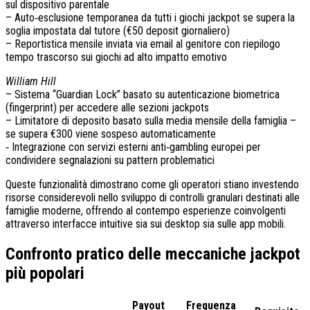
sul dispositivo parentale
– Auto‑esclusione temporanea da tutti i giochi jackpot se supera la
soglia impostata dal tutore (€50 deposit giornaliero)
– Reportistica mensile inviata via email al genitore con riepilogo
tempo trascorso sui giochi ad alto impatto emotivo
William Hill
– Sistema “Guardian Lock” basato su autenticazione biometrica
(fingerprint) per accedere alle sezioni jackpots
– Limitatore di deposito basato sulla media mensile della famiglia –
se supera €300 viene sospeso automaticamente
‑ Integrazione con servizi esterni anti‑gambling europei per
condividere segnalazioni su pattern problematici
Queste funzionalità dimostrano come gli operatori stiano investendo
risorse considerevoli nello sviluppo di controlli granulari destinati alle
famiglie moderne, offrendo al contempo esperienze coinvolgenti
attraverso interfacce intuitive sia sui desktop sia sulle app mobili.
Confronto pratico delle meccaniche jackpot
più popolari
Payout
Frequenza