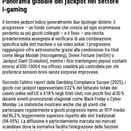
Panorama globale dei jackpot nel settore
i‑gaming
Il termine
jackpot
indica generalmente due tipologie distinte: il
progressive – un fondo comune che cresce ad ogni scommessa
perdente su più giochi collegati – e il fisso – una vincita
predeterminata assegnata al verificarsi di una combinazione
specifica sulla slot machine o sul video poker. I progressive
raggiungono cifre astronomiche grazie alla condivisione tra titoli
come Mega Moolah (microgaming), Divine Fortune (netEnt) o
Jackpot Giant (Evolution), mentre i fissi mantengono payout costanti
intorno al 500‑1000 € ma offrono volatilità più controllata per chi
preferisce sessioni brevi senza sorprese improvvise.
Secondo l’ultimo report della Gambling Compliance Europe (2025), i
giochi con jackpot rappresentano il 22 % del fatturato totale dei
casinò online nell’UE e il 18 % negli Stati Uniti, con picchi fino al 30 %
durante eventi promozionali stagionali come Black Friday o Cyber
Monday. Le statistiche mostrano anche che gli utenti che
partecipano regolarmente a giochi progressivi hanno un RTP medio
del 96,3 %, leggermente superiore rispetto alle slot tradizionali
(94‑95%). La diffusione è particolarmente marcata nei mercati
scandinavi dove la normativa facilita l’integrazione delle funzioni