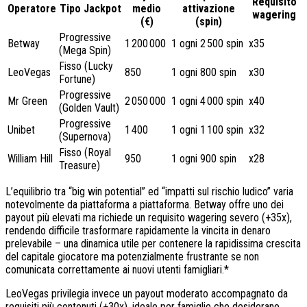
Requisito
Operatore
Tipo Jackpot
medio
attivazione
wagering
(€)
(spin)
Progressive
Betway
1 200 000
1 ogni 2 500 spin
x35
(Mega Spin)
Fisso (Lucky
LeoVegas
850
1 ogni 800 spin
x30
Fortune)
Progressive
Mr Green
2 050 000
1 ogni 4 000 spin
x40
(Golden Vault)
Progressive
Unibet
1 400
1 ogni 1 100 spin
x32
(Supernova)
Fisso (Royal
William Hill
950
1 ogni 900 spin
x28
Treasure)
L’equilibrio tra “big win potential” ed “impatti sul rischio ludico” varia
notevolmente da piattaforma a piattaforma. Betway offre uno dei
payout più elevati ma richiede un requisito wagering severo (+35x),
rendendo difficile trasformare rapidamente la vincita in denaro
prelevabile – una dinamica utile per contenere la rapidissima crescita
del capitale giocatore ma potenzialmente frustrante se non
comunicata correttamente ai nuovi utenti famigliari.*
LeoVegas privilegia invece un payout moderato accompagnato da
requisiti più contenuti (+30x), ideale per famiglie che desiderano