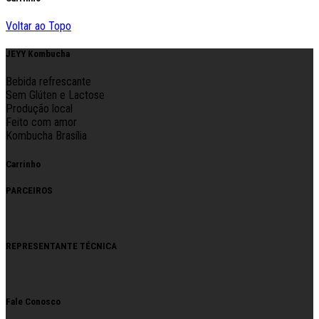
Voltar ao Topo
JEYY Kombucha
Bebida refrescante
Sem Glúten e Lactose
Produção local
Feito com amor
Kombucha Brasília
Carrinho
PARCEIROS
REPRESENTANTE TÉCNICA
Fale Conosco