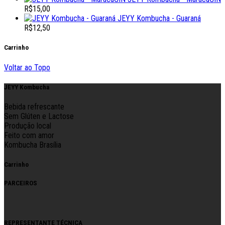
R$
15,00
JEYY Kombucha - Guaraná
R$
12,50
Carrinho
Voltar ao Topo
JEYY Kombucha
Bebida refrescante
Sem Glúten e Lactose
Produção local
Feito com amor
Kombucha Brasília
Carrinho
PARCEIROS
REPRESENTANTE TÉCNICA