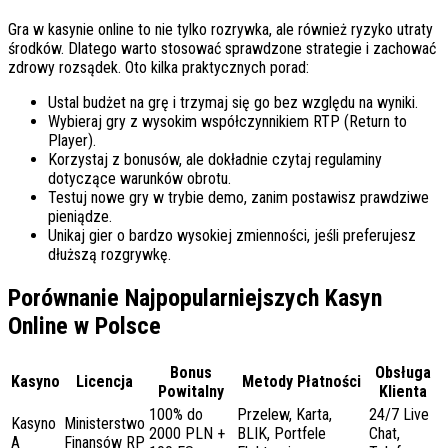
Gra w kasynie online to nie tylko rozrywka, ale również ryzyko utraty
środków. Dlatego warto stosować sprawdzone strategie i zachować
zdrowy rozsądek. Oto kilka praktycznych porad:
Ustal budżet na grę i trzymaj się go bez względu na wyniki.
Wybieraj gry z wysokim współczynnikiem RTP (Return to
Player).
Korzystaj z bonusów, ale dokładnie czytaj regulaminy
dotyczące warunków obrotu.
Testuj nowe gry w trybie demo, zanim postawisz prawdziwe
pieniądze.
Unikaj gier o bardzo wysokiej zmienności, jeśli preferujesz
dłuższą rozgrywkę.
Porównanie Najpopularniejszych Kasyn
Online w Polsce
Bonus
Obsługa
Kasyno
Licencja
Metody Płatności
Powitalny
Klienta
100% do
Przelew, Karta,
24/7 Live
Kasyno
Ministerstwo
2000 PLN +
BLIK, Portfele
Chat,
A
Finansów RP