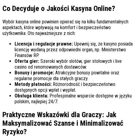
Co Decyduje o Jakości Kasyna Online?
Wybór kasyna online powinien opierać się na kilku fundamentalnych
aspektach, które wpływają na komfort i bezpieczeństwo
użytkownika. Oto najważniejsze z nich:
Licencja i regulacje prawne:
Upewnij się, że kasyno posiada
licencję wydaną przez odpowiedni organ, np. Ministerstwo
Finansów RP.
Oferta gier:
Szeroki wybór slotów, gier stołowych i live
casino od renomowanych dostawców.
Bonusy i promocje:
Atrakcyjne bonusy powitalne oraz
regularne promocje dla stałych graczy.
Metody płatności:
Różnorodność i bezpieczeństwo
dostępnych opcji wpłat i wypłat.
Obsługa klienta:
Profesjonalne wsparcie dostępne w języku
polskim, najlepiej 24/7.
Praktyczne Wskazówki dla Graczy: Jak
Maksymalizować Szanse i Minimalizować
Ryzyko?