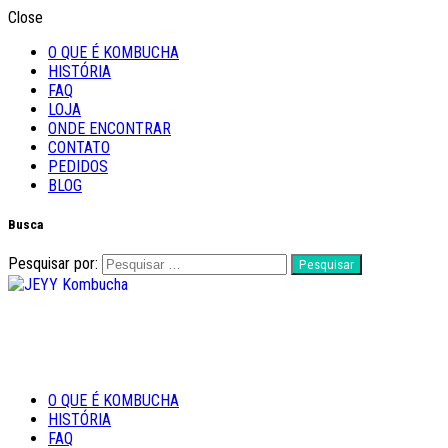
Close
O QUE É KOMBUCHA
HISTÓRIA
FAQ
LOJA
ONDE ENCONTRAR
CONTATO
PEDIDOS
BLOG
Busca
Pesquisar por:
Feito com Amor
O QUE É KOMBUCHA
JEYY Kombucha
HISTÓRIA
FAQ