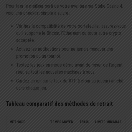
Pour tirer le meilleur parti de votre aventure sur Stake Casino 4,
voici une checklist simple à suivre :
Vérifiez la compatibilité de votre portefeuille : assurez‑vous
qu’il supporte le Bitcoin, l’Ethereum ou toute autre crypto
acceptée.
Activez les notifications pour ne jamais manquer une
promotion ou un tournoi.
Testez les jeux en mode démo avant de miser de l’argent
réel, surtout les nouvelles machines à sous.
Gardez un œil sur le taux de RTP (retour au joueur) affiché
dans chaque jeu.
Tableau comparatif des méthodes de retrait
MÉTHODE
TEMPS MOYEN
FRAIS
LIMITE MINIMALE