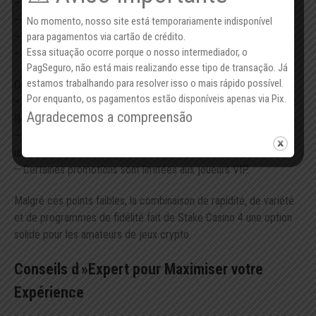
– Transactions en cryptomonnaies ultra‑rapides.
– Large éventail de jeux, y compris le casino en direct.
No momento, nosso site está temporariamente indisponível
para pagamentos via cartão de crédito.
– Programme VIP riche en cashback et rakeback.
Essa situação ocorre porque o nosso intermediador, o
– Support client disponible 24/7, multilingue.
PagSeguro, não está mais realizando esse tipo de transação. Já
estamos trabalhando para resolver isso o mais rápido possível.
Cons
Por enquanto, os pagamentos estão disponíveis apenas via Pix.
– Licence de Curaçao moins reconnue que celle de Malte ou du
Agradecemos a compreensão
Royaume‑Uni.
– Pas de version native d’application mobile (site responsive
uniquement).
– Certaines promotions sont limitées aux joueurs VIP.
Malgré ces points faibles, la combinaison de rapidité, de variété
et de programmes de fidélité fait de Stake Casino 4 une option
solide pour les amateurs de jeux crypto.
Conseils d »Expert pour Maximiser votre
Expérience