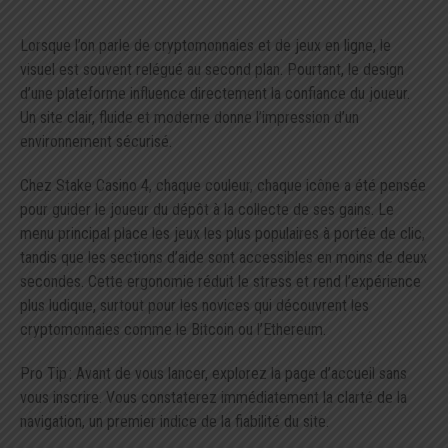
Lorsque l’on parle de cryptomonnaies et de jeux en ligne, le
visuel est souvent relégué au second plan. Pourtant, le design
d’une plateforme influence directement la confiance du joueur.
Un site clair, fluide et moderne donne l’impression d’un
environnement sécurisé.
Chez Stake Casino 4, chaque couleur, chaque icône a été pensée
pour guider le joueur du dépôt à la collecte de ses gains. Le
menu principal place les jeux les plus populaires à portée de clic,
tandis que les sections d’aide sont accessibles en moins de deux
secondes. Cette ergonomie réduit le stress et rend l’expérience
plus ludique, surtout pour les novices qui découvrent les
cryptomonnaies comme le Bitcoin ou l’Ethereum.
Pro Tip : Avant de vous lancer, explorez la page d’accueil sans
vous inscrire. Vous constaterez immédiatement la clarté de la
navigation, un premier indice de la fiabilité du site.