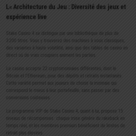
L« Architecture du Jeu : Diversité des jeux et
expérience live
Stake Casino 4 se distingue par une bibliothèque de plus de
3 200 titres. Vous y trouverez des machines à sous classiques,
des variantes à haute volatilité, ainsi que des tables de casino en
direct où de vrais croupiers animent les parties.
Le casino accepte 22 cryptomonnaies différentes, dont le
Bitcoin et l’Ethereum, pour des dépôts et retraits instantanés.
Cette variété permet aux joueurs de choisir la monnaie qui
correspond le mieux à leur portefeuille, sans passer par des
conversions coûteuses.
Le programme VIP de Stake Casino 4, quant à lui, propose 15
niveaux de récompenses : chaque mise génère du rakeback en
temps réel, et les membres premium bénéficient de limites de
retrait plus élevées.