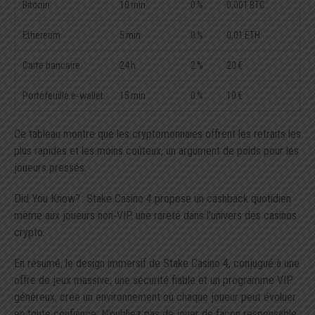
Bitcoin
10 min
0 %
0,001 BTC
Ethereum
5 min
0 %
0,01 ETH
Carte bancaire
24 h
2 %
20 €
Portefeuille e‑wallet
15 min
0 %
10 €
Ce tableau montre que les cryptomonnaies offrent les retraits les
plus rapides et les moins coûteux, un argument de poids pour les
joueurs pressés.
Did You Know? : Stake Casino 4 propose un cashback quotidien
même aux joueurs non‑VIP, une rareté dans l’univers des casinos
crypto.
En résumé, le design immersif de Stake Casino 4, conjugué à une
offre de jeux massive, une sécurité fiable et un programme VIP
généreux, crée un environnement où chaque joueur peut évoluer
en toute confiance. N’oubliez pas de jouer de façon responsable :