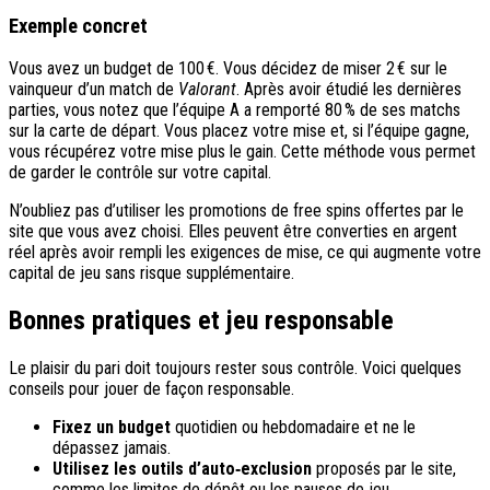
Exemple concret
Vous avez un budget de 100 €. Vous décidez de miser 2 € sur le
vainqueur d’un match de
Valorant
. Après avoir étudié les dernières
parties, vous notez que l’équipe A a remporté 80 % de ses matchs
sur la carte de départ. Vous placez votre mise et, si l’équipe gagne,
vous récupérez votre mise plus le gain. Cette méthode vous permet
de garder le contrôle sur votre capital.
N’oubliez pas d’utiliser les promotions de free spins offertes par le
site que vous avez choisi. Elles peuvent être converties en argent
réel après avoir rempli les exigences de mise, ce qui augmente votre
capital de jeu sans risque supplémentaire.
Bonnes pratiques et jeu responsable
Le plaisir du pari doit toujours rester sous contrôle. Voici quelques
conseils pour jouer de façon responsable.
Fixez un budget
quotidien ou hebdomadaire et ne le
dépassez jamais.
Utilisez les outils d’auto‑exclusion
proposés par le site,
comme les limites de dépôt ou les pauses de jeu.