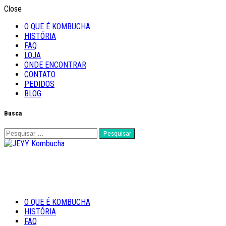
Close
O QUE É KOMBUCHA
HISTÓRIA
FAQ
LOJA
ONDE ENCONTRAR
CONTATO
PEDIDOS
BLOG
Busca
Pesquisar
por:
Feito com Amor
O QUE É KOMBUCHA
JEYY Kombucha
HISTÓRIA
FAQ