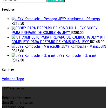
por:
Produtos
JEYY Kombucha - Pêssego
R$
12,50
SCOBY
PARA PREPARO DE KOMBUCHA JEYY
R$
80,00
KIT
COMPLETO PARA PREPARO DE KOMBUCHA JEYY
R$
145,00
JEYY Kombucha - MaracuGIN
R$
15,00
JEYY Kombucha - Guaraná
R$
12,50
Carrinho
Voltar ao Topo
JEYY Kombucha
Bebida refrescante
Sem Glúten e Lactose
Produção local