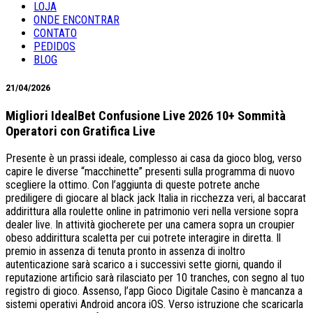
LOJA
ONDE ENCONTRAR
CONTATO
PEDIDOS
BLOG
21/04/2026
Migliori IdealBet Confusione Live 2026 10+ Sommità
Operatori con Gratifica Live
Presente è un prassi ideale, complesso ai casa da gioco blog, verso
capire le diverse “macchinette” presenti sulla programma di nuovo
scegliere la ottimo. Con l’aggiunta di queste potrete anche
prediligere di giocare al black jack Italia in ricchezza veri, al baccarat
addirittura alla roulette online in patrimonio veri nella versione sopra
dealer live. In attività giocherete per una camera sopra un croupier
obeso addirittura scaletta per cui potrete interagire in diretta.
Il
premio in assenza di tenuta pronto in assenza di inoltro
autenticazione sarà scarico a i successivi sette giorni, quando il
reputazione artificio sarà rilasciato per 10 tranches, con segno al tuo
registro di gioco. Assenso, l’app Gioco Digitale Casino è mancanza a
sistemi operativi Android ancora iOS. Verso istruzione che scaricarla