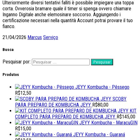
Ulteriormente diversi tentativi falliti è possibile impiegare una toppa
corta. Ovverosia bramare quale il timer si spenga ovvero chiamare
Inganno Digitale anche elemosinare soccorso. Aggiungendo i
certificazione necessari nella quantità Account potrai provare il tuo
fianco.
21/04/2026
Marcus
Serviço
Busca
Pesquisar por:
Produtos
JEYY Kombucha - Pêssego
R$
12,50
SCOBY
PARA PREPARO DE KOMBUCHA JEYY
R$
80,00
KIT
COMPLETO PARA PREPARO DE KOMBUCHA JEYY
R$
145,00
JEYY Kombucha - MaracuGIN
R$
15,00
JEYY Kombucha - Guaraná