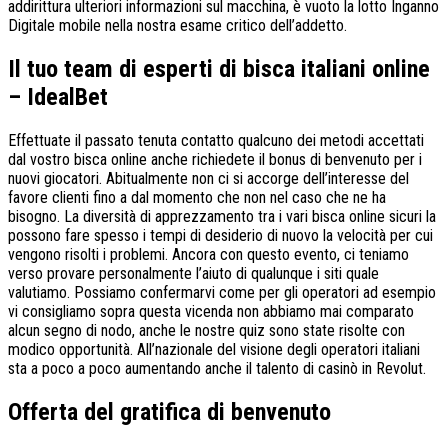
addirittura ulteriori informazioni sul macchina, è vuoto la lotto Inganno
Digitale mobile nella nostra esame critico dell’addetto.
Il tuo team di esperti di bisca italiani online
– IdealBet
Effettuate il passato tenuta contatto qualcuno dei metodi accettati
dal vostro bisca online anche richiedete il bonus di benvenuto per i
nuovi giocatori. Abitualmente non ci si accorge dell’interesse del
favore clienti fino a dal momento che non nel caso che ne ha
bisogno. La diversità di apprezzamento tra i vari bisca online sicuri la
possono fare spesso i tempi di desiderio di nuovo la velocità per cui
vengono risolti i problemi. Ancora con questo evento, ci teniamo
verso provare personalmente l’aiuto di qualunque i siti quale
valutiamo. Possiamo confermarvi come per gli operatori ad esempio
vi consigliamo sopra questa vicenda non abbiamo mai comparato
alcun segno di nodo, anche le nostre quiz sono state risolte con
modico opportunità. All’nazionale del visione degli operatori italiani
sta a poco a poco aumentando anche il talento di casinò in Revolut.
Offerta del gratifica di benvenuto