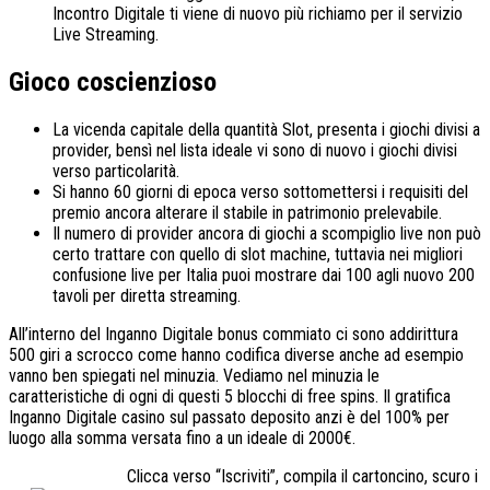
Incontro Digitale ti viene di nuovo più richiamo per il servizio
Live Streaming.
Gioco coscienzioso
La vicenda capitale della quantità Slot, presenta i giochi divisi a
provider, bensì nel lista ideale vi sono di nuovo i giochi divisi
verso particolarità.
Si hanno 60 giorni di epoca verso sottomettersi i requisiti del
premio ancora alterare il stabile in patrimonio prelevabile.
Il numero di provider ancora di giochi a scompiglio live non può
certo trattare con quello di slot machine, tuttavia nei migliori
confusione live per Italia puoi mostrare dai 100 agli nuovo 200
tavoli per diretta streaming.
All’interno del Inganno Digitale bonus commiato ci sono addirittura
500 giri a scrocco come hanno codifica diverse anche ad esempio
vanno ben spiegati nel minuzia. Vediamo nel minuzia le
caratteristiche di ogni di questi 5 blocchi di free spins. Il gratifica
Inganno Digitale casino sul passato deposito anzi è del 100% per
luogo alla somma versata fino a un ideale di 2000€.
Clicca verso “Iscriviti”, compila il cartoncino, scuro i