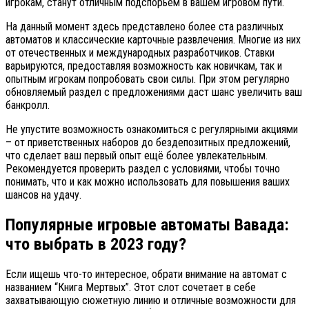
игрокам, станут отличным подспорьем в вашем игровом пути.
На данный момент здесь представлено более ста различных
автоматов и классические карточные развлечения. Многие из них
от отечественных и международных разработчиков. Ставки
варьируются, предоставляя возможность как новичкам, так и
опытным игрокам попробовать свои силы. При этом регулярно
обновляемый раздел с предложениями даст шанс увеличить ваш
банкролл.
Не упустите возможность ознакомиться с регулярными акциями
– от приветственных наборов до бездепозитных предложений,
что сделает ваш первый опыт ещё более увлекательным.
Рекомендуется проверить раздел с условиями, чтобы точно
понимать, что и как можно использовать для повышения ваших
шансов на удачу.
Популярные игровые автоматы Вавада:
что выбрать в 2023 году?
Если ищешь что-то интересное, обрати внимание на автомат с
названием “Книга Мертвых”. Этот слот сочетает в себе
захватывающую сюжетную линию и отличные возможности для