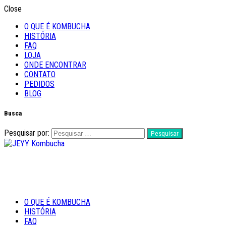
Close
O QUE É KOMBUCHA
HISTÓRIA
FAQ
LOJA
ONDE ENCONTRAR
CONTATO
PEDIDOS
BLOG
Busca
Pesquisar por:
Feito com Amor
O QUE É KOMBUCHA
JEYY Kombucha
HISTÓRIA
FAQ