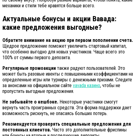
механики и стили тебе нравятся больше всего.
Актуальные бонусы и акции Вавада:
какие предложения выгодные?
Обратите внимание на акцию при первом пополнении счета.
Щедрое предложение поможет увеличить стартовый капитал,
что особенно выгодно для новых участников. Чаще всего это
100% от суммы первого депозита.
Регулярные промоакции
также радуют пользователей. Это
может быть разовые ивенты с повышенными коэффициентами на
определенные игры или турниры с денежными призами. Следите
за анонсами на официальном сайте
vavada казино
, чтобы не
пропустить выгодные предложения.
Не забывайте о кешбэке.
Некоторые участники смогут
вернуть часть проигранных средств. Эта форма поддержки дает
возможность рискнуть, не опасаясь больших потерь.
Рекомендуется проверять специальные предложения для
постоянных клиентов.
Часто это дополнительные фриспины
или бонусы на вторые и последующие депозиты.